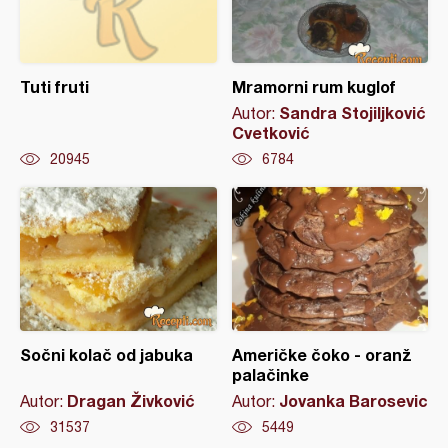
Tuti fruti
Mramorni rum kuglof
Sandra Stojiljković
Autor:
Cvetković
20945
6784
Sočni kolač od jabuka
Američke čoko - oranž
palačinke
Dragan Živković
Jovanka Barosevic
Autor:
Autor:
31537
5449