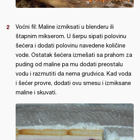
Voćni fil: Maline izmiksati u blenderu ili
štapnim mikserom. U šerpu sipati polovinu
šećera i dodati polovinu navedene količine
vode. Ostatak šećera izmešati sa prahom za
puding od maline pa mu dodati preostalu
vodu i razmutiti da nema grudvica. Kad voda
i šećer provre, dodati ovu smesu i izmiksane
maline i skuvati.