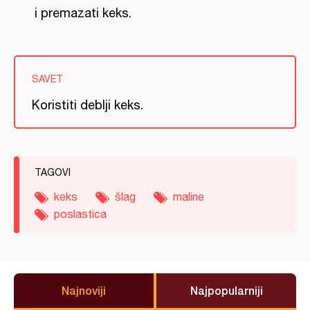
i premazati keks.
SAVET
Koristiti deblji keks.
TAGOVI
keks
šlag
maline
poslastica
Najnoviji
Najpopularniji