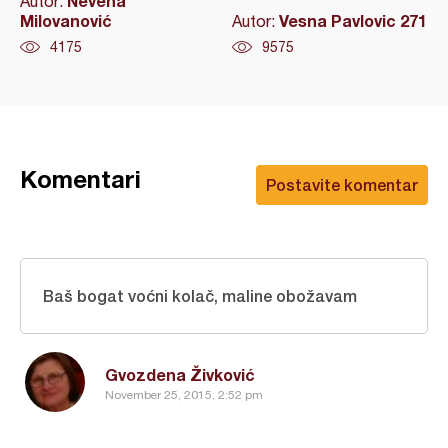
Nevena
Autor:
Milovanović
Vesna Pavlovic 271
Autor:
4175
9575
Komentari
Postavite komentar
Baš bogat voćni kolač, maline obožavam
Gvozdena Živković
November 25, 2015, 2:52 pm