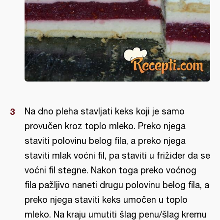
Na dno pleha stavljati keks koji je samo
provučen kroz toplo mleko. Preko njega
staviti polovinu belog fila, a preko njega
staviti mlak voćni fil, pa staviti u frižider da se
voćni fil stegne. Nakon toga preko voćnog
fila pažljivo naneti drugu polovinu belog fila, a
preko njega staviti keks umočen u toplo
mleko. Na kraju umutiti šlag penu/šlag kremu