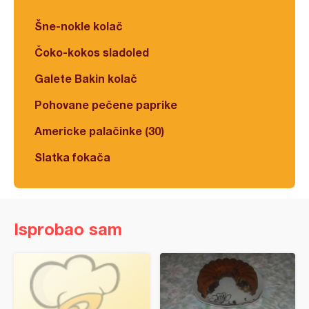
Šne-nokle kolač
Čoko-kokos sladoled
Galete Bakin kolač
Pohovane pečene paprike
Americke palačinke (30)
Slatka fokača
Isprobao sam