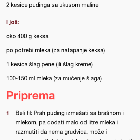
2 kesice pudinga sa ukusom maline
I još:
oko 400 g keksa
po potrebi mleka (za natapanje keksa)
1 kesica šlag pene (ili šlag kreme)
100-150 ml mleka (za mućenje šlaga)
Priprema
Beli fil: Prah puding izmešati sa brašnom i
mlekom, pa dodati malo od litre mleka i
razmutiti da nema grudvica, može i