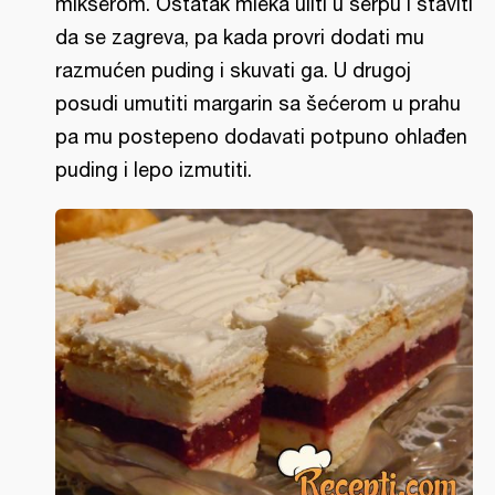
mikserom. Ostatak mleka uliti u šerpu i staviti
da se zagreva, pa kada provri dodati mu
razmućen puding i skuvati ga. U drugoj
posudi umutiti margarin sa šećerom u prahu
pa mu postepeno dodavati potpuno ohlađen
puding i lepo izmutiti.