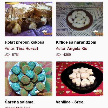
Rolat prepun kokosa
Kiflice sa narandžom
Tina Horvat
Angela Kis
Autor:
Autor:
5761
4369
Šarena salama
Vanilice - Srce