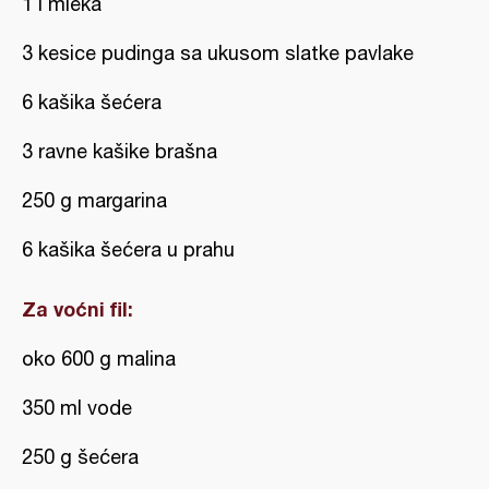
1 l mleka
3 kesice pudinga sa ukusom slatke pavlake
6 kašika šećera
3 ravne kašike brašna
250 g margarina
6 kašika šećera u prahu
Za voćni fil:
oko 600 g malina
350 ml vode
250 g šećera