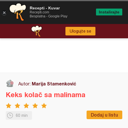
Recepti - Kuvar
Instalirajte
Recepti.com
Besplatna - Google Play
Ulogujte se
Marija Stamenković
Autor:
Keks kolač sa malinama
Dodaj u listu
60 min