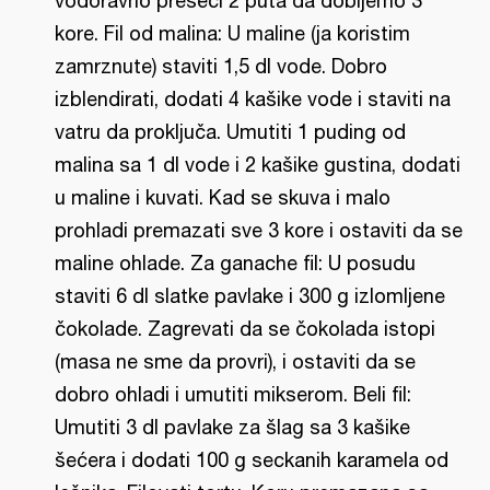
vodoravno preseći 2 puta da dobijemo 3
kore. Fil od malina: U maline (ja koristim
zamrznute) staviti 1,5 dl vode. Dobro
izblendirati, dodati 4 kašike vode i staviti na
vatru da proključa. Umutiti 1 puding od
malina sa 1 dl vode i 2 kašike gustina, dodati
u maline i kuvati. Kad se skuva i malo
prohladi premazati sve 3 kore i ostaviti da se
maline ohlade. Za ganache fil: U posudu
staviti 6 dl slatke pavlake i 300 g izlomljene
čokolade. Zagrevati da se čokolada istopi
(masa ne sme da provri), i ostaviti da se
dobro ohladi i umutiti mikserom. Beli fil:
Umutiti 3 dl pavlake za šlag sa 3 kašike
šećera i dodati 100 g seckanih karamela od