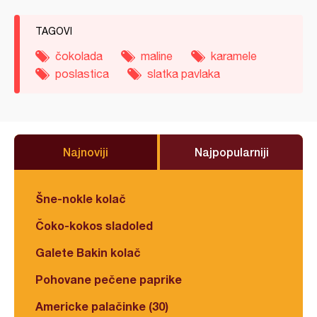
TAGOVI
čokolada
maline
karamele
poslastica
slatka pavlaka
Najnoviji
Najpopularniji
Šne-nokle kolač
Čoko-kokos sladoled
Galete Bakin kolač
Pohovane pečene paprike
Americke palačinke (30)