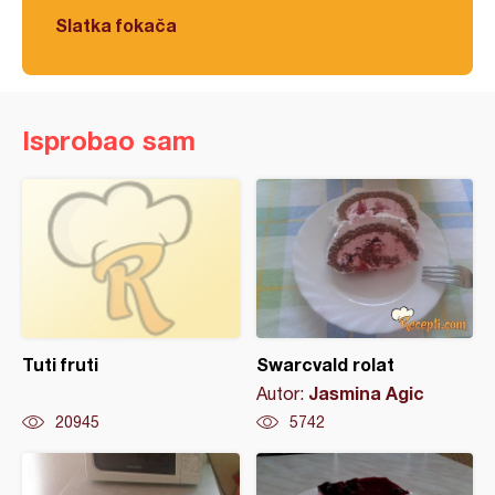
Slatka fokača
Isprobao sam
Tuti fruti
Swarcvald rolat
Jasmina Agic
Autor:
20945
5742