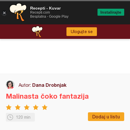
Recepti - Kuvar
Instalirajte
Recepti.com
Besplatna - Google Play
Ulogujte se
Dana Drobnjak
Autor:
Malinasta čoko fantazija
Dodaj u listu
120 min