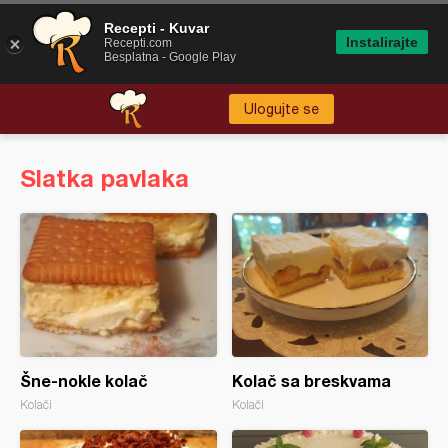
Recepti - Kuvar
Instalirajte
Recepti.com
Besplatna - Google Play
Ulogujte se
Slatka pavlaka
Šne-nokle kolač
Kolač sa breskvama
Kolači
Kolači