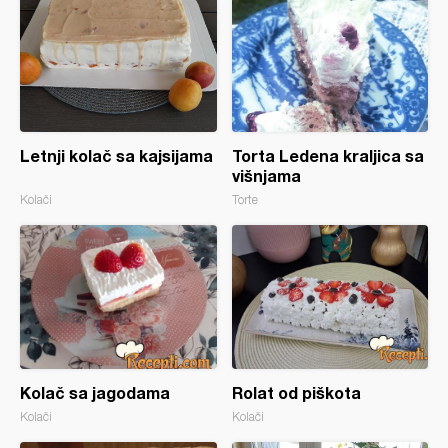
Letnji kolač sa kajsijama
Torta Ledena kraljica sa
višnjama
Kolači
Torte
Kolač sa jagodama
Rolat od piškota
Kolači
Kolači