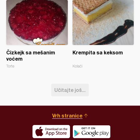
Čizkejk sa mešanim
Krempita sa keksom
voćem
Torte
Kolači
Učitajte još...
Vrh stranice