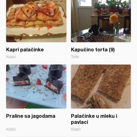
Kapri palačinke
Kapučino torta (9)
Kolači
Torte
Praline sa jagodama
Palačinke u mleku i
pavlaci
Kolači
Kolači