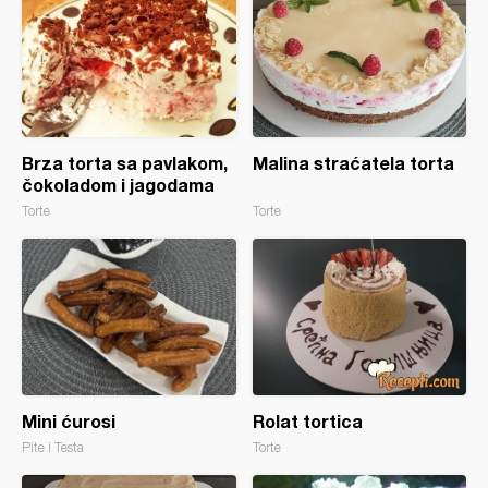
Brza torta sa pavlakom,
Malina straćatela torta
čokoladom i jagodama
Torte
Torte
Mini ćurosi
Rolat tortica
Pite i Testa
Torte