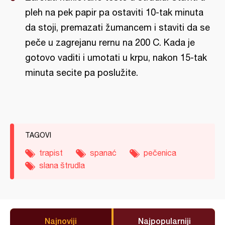
pleh na pek papir pa ostaviti 10-tak minuta
da stoji, premazati žumancem i staviti da se
peče u zagrejanu rernu na 200 C. Kada je
gotovo vaditi i umotati u krpu, nakon 15-tak
minuta secite pa poslužite.
TAGOVI
trapist
spanać
pečenica
slana štrudla
Najnoviji
Najpopularniji