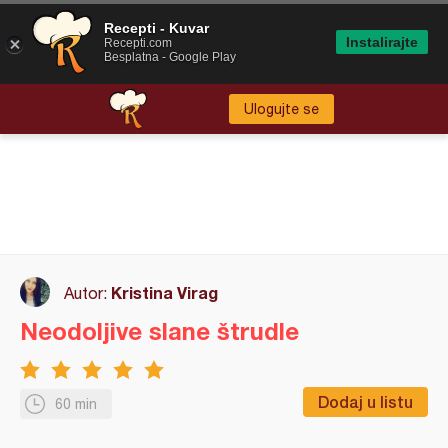
Recepti - Kuvar
Instalirajte
Recepti.com
Besplatna - Google Play
Ulogujte se
Kristina Virag
Autor:
Neodoljive slane štrudle
Dodaj u listu
60 min