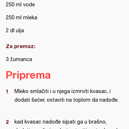
250 ml vode
250 ml mleka
2 dl ulja
Za premaz:
3 žumanca
Priprema
Mleko smlačiti i u njega izmrviti kvasac, i
dodati šećer, ostaviti na toplom da nadođe.
kad kvasac nadođe sipati ga u brašno,