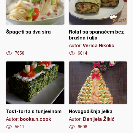
Špageti sa dva sira
Rolat sa spanaćem bez
brašna i ulja
Verica Nikolić
Autor:
7658
6814
Tost-torta s tunjevinom
Novogodišnja jelka
books.n.cook
Danijela Žikić
Autor:
Autor:
5511
9508