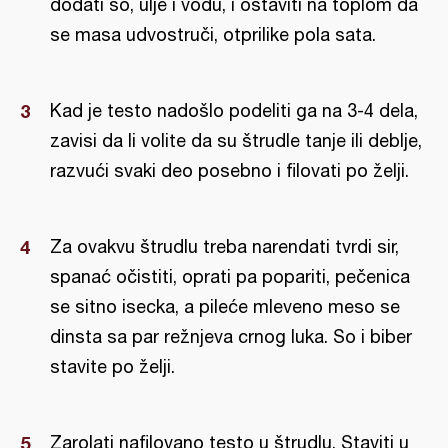
dodati so, ulje i vodu, i ostaviti na toplom da
se masa udvostruči, otprilike pola sata.
Kad je testo nadošlo podeliti ga na 3-4 dela,
zavisi da li volite da su štrudle tanje ili deblje,
razvući svaki deo posebno i filovati po želji.
Za ovakvu štrudlu treba narendati tvrdi sir,
spanać očistiti, oprati pa popariti, pečenica
se sitno isecka, a pileće mleveno meso se
dinsta sa par režnjeva crnog luka. So i biber
stavite po želji.
Zarolati nafilovano testo u štrudlu. Staviti u