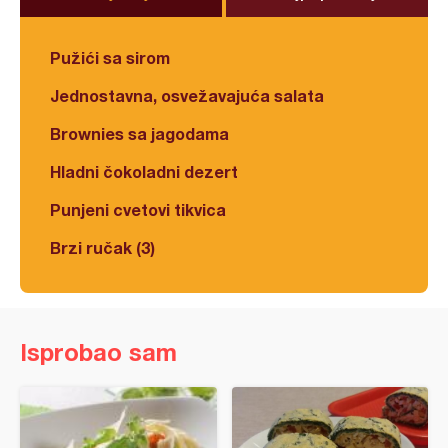
Pužići sa sirom
Jednostavna, osvežavajuća salata
Brownies sa jagodama
Hladni čokoladni dezert
Punjeni cvetovi tikvica
Brzi ručak (3)
Isprobao sam