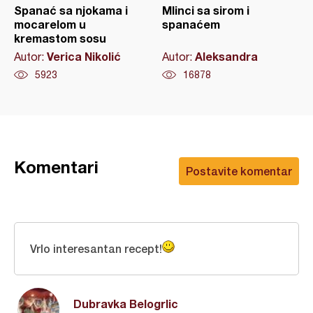
Spanać sa njokama i
Mlinci sa sirom i
mocarelom u
spanaćem
kremastom sosu
Verica Nikolić
Aleksandra
Autor:
Autor:
5923
16878
Komentari
Postavite komentar
Vrlo interesantan recept!
Dubravka Belogrlic