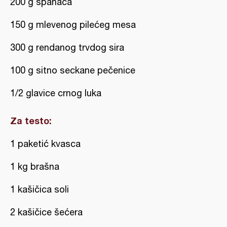
200 g spanaća
150 g mlevenog pilećeg mesa
300 g rendanog trvdog sira
100 g sitno seckane pečenice
1/2 glavice crnog luka
Za testo:
1 paketić kvasca
1 kg brašna
1 kašičica soli
2 kašičice šećera