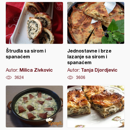
Štrudla sa sirom i
Jednostavne i brze
spanaćem
lazanje sa sirom i
spanaćem
Milica Zivkovic
Tanja Djordjevic
Autor:
Autor:
3624
3606