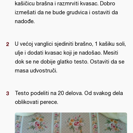
kašičicu brašna i razmrviti kvasac. Dobro
izmešati da ne bude grudvica i ostaviti da
nadođe.
U većoj vanglici sjediniti brašno, 1 kašiku soli,
ulje i dodati kvasac koji je nadošao. Mesiti
dok se ne dobije glatko testo. Ostaviti da se
masa udvostruči.
Testo podeliti na 20 delova. Od svakog dela
oblikovati perece.