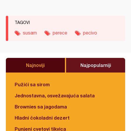
TAGOVI
susam
perece
pecivo
Najnoviji
Najpopularniji
Pužići sa sirom
Jednostavna, osvežavajuća salata
Brownies sa jagodama
Hladni čokoladni dezert
Punjeni cvetovi tikvica