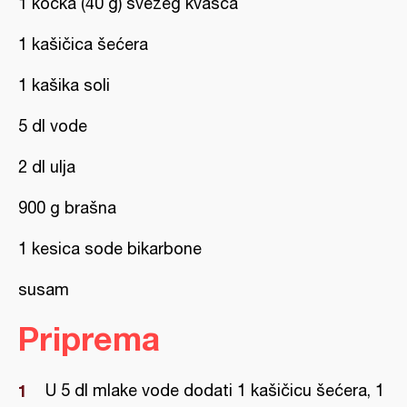
1 kocka (40 g) svežeg kvasca
1 kašičica šećera
1 kašika soli
5 dl vode
2 dl ulja
900 g brašna
1 kesica sode bikarbone
susam
Priprema
U 5 dl mlake vode dodati 1 kašičicu šećera, 1