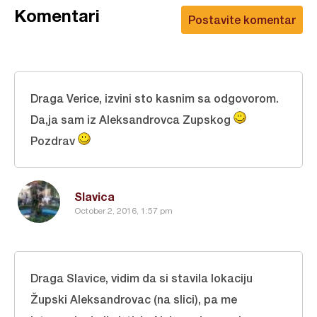
Komentari
Postavite komentar
Draga Verice, izvini sto kasnim sa odgovorom.
Da,ja sam iz Aleksandrovca Zupskog
Pozdrav
Slavica
October 2, 2016, 1:57 pm
Draga Slavice, vidim da si stavila lokaciju
Župski Aleksandrovac (na slici), pa me