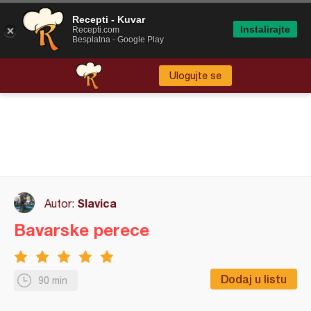
Recepti - Kuvar
Instalirajte
Recepti.com
Besplatna - Google Play
Ulogujte se
Slavica
Autor:
Bavarske perece
Dodaj u listu
90 min