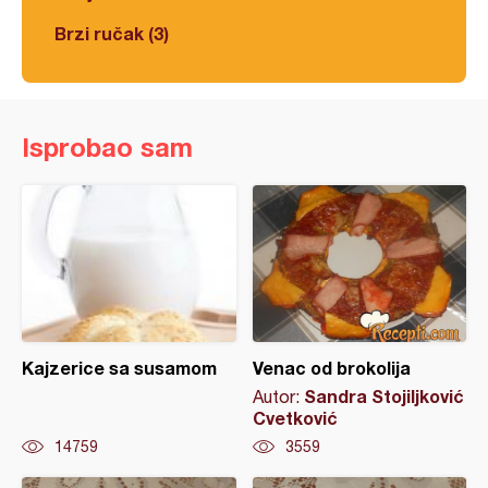
Brzi ručak (3)
Isprobao sam
Kajzerice sa susamom
Venac od brokolija
Sandra Stojiljković
Autor:
Cvetković
14759
3559