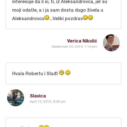
interesuje da li si, ti, iz Aleksandrovca, jer su
moji odatle, a i ja sam dosta dugo živela u
Aleksandrovcu
...Veliki pozdrav
Verica Nikolić
September 20, 2016, 1:16 pm
Hvala Robertu i Slađi
Slavica
April 15, 2015, 9:06 am