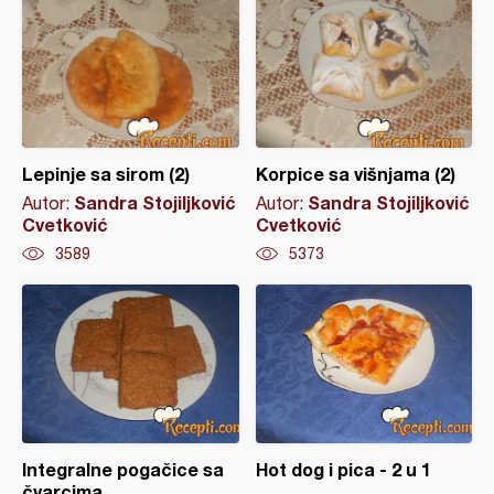
Lepinje sa sirom (2)
Korpice sa višnjama (2)
Sandra Stojiljković
Sandra Stojiljković
Autor:
Autor:
Cvetković
Cvetković
3589
5373
Integralne pogačice sa
Hot dog i pica - 2 u 1
čvarcima