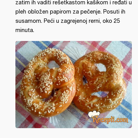
zatim ih vaditi rešetkastom kašikom i ređati u
pleh obložen papirom za pečenje. Posuti ih
susamom. Peći u zagrejenoj rerni, oko 25
minuta.