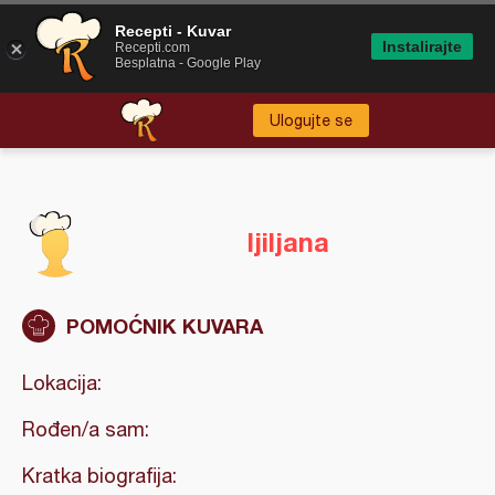
Recepti - Kuvar
Instalirajte
Recepti.com
Besplatna - Google Play
Ulogujte se
ljiljana
POMOĆNIK KUVARA
Lokacija:
Rođen/a sam:
Kratka biografija: