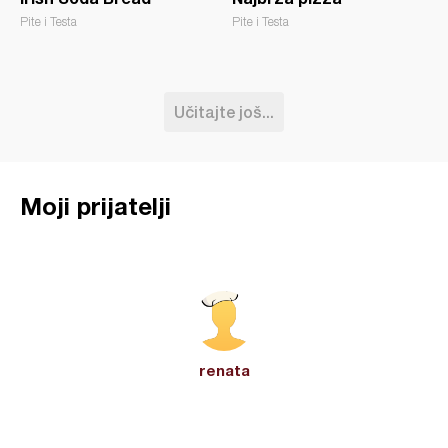
Pite i Testa
Pite i Testa
Učitajte još...
Moji prijatelji
renata