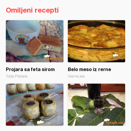
Omiljeni recepti
Projara sa feta sirom
Belo meso iz rerne
Topla Predjela
Glavna jela