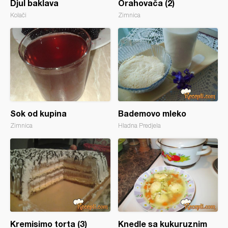
Djul baklava
Orahovača (2)
Kolači
Zimnica
Sok od kupina
Bademovo mleko
Zimnica
Hladna Predjela
Kremisimo torta (3)
Knedle sa kukuruznim