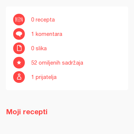
0 recepta
1 komentara
0 slika
52 omiljenih sadržaja
1 prijatelja
Moji recepti