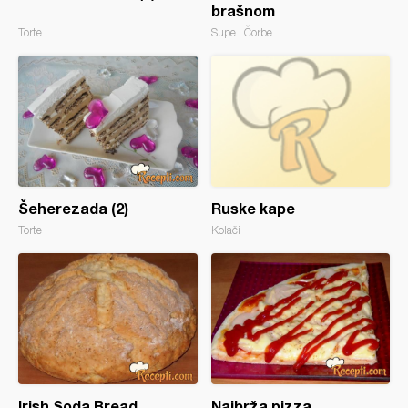
brašnom
Torte
Supe i Čorbe
Šeherezada (2)
Ruske kape
Torte
Kolači
Irish Soda Bread
Najbrža pizza