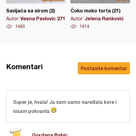
Savijača sa sirom (2)
Čoko moko torta (21)
Vesna Pavlovic 271
Jelena Ranković
Autor:
Autor:
1460
1914
Komentari
Postavite komentar
Super je, hvala! Ja sam samo naređala kore i
nisam pokvarila
Gordana Babic