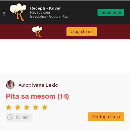
Recepti - Kuvar
Instalirajte
Recepti.com
Besplatna - Google Play
Ulogujte se
Ivana Lekic
Autor:
Pita sa mesom (14)
Dodaj u listu
60 min