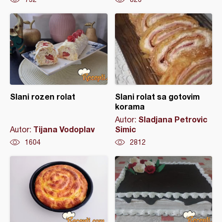
Slani rozen rolat
Slani rolat sa gotovim
korama
Sladjana Petrovic
Autor:
Tijana Vodoplav
Simic
Autor:
1604
2812