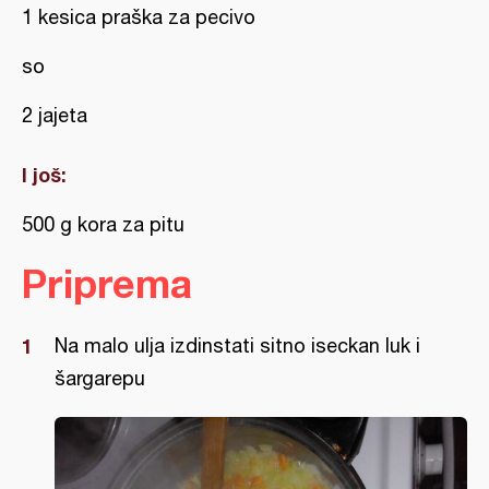
1 kesica praška za pecivo
so
2 jajeta
I još:
500 g kora za pitu
Priprema
Na malo ulja izdinstati sitno iseckan luk i
šargarepu