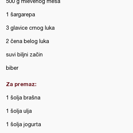
500 g mlevenog mesa
1 šargarepa
3 glavice crnog luka
2 čena belog luka
suvi biljni začin
biber
Za premaz:
1 šolja brašna
1 šolja ulja
1 šolja jogurta