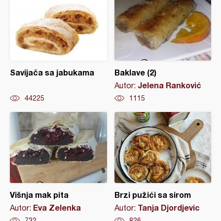
Savijača sa jabukama
Baklave (2)
Jelena Ranković
Autor:
44225
1115
Višnja mak pita
Brzi pužići sa sirom
Eva Zelenka
Tanja Djordjevic
Autor:
Autor:
732
826