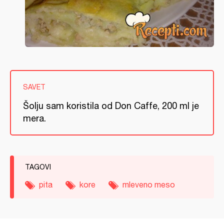
SAVET
Šolju sam koristila od Don Caffe, 200 ml je
mera.
TAGOVI
pita
kore
mleveno meso