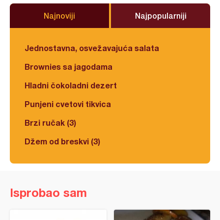
Najnoviji
Najpopularniji
Jednostavna, osvežavajuća salata
Brownies sa jagodama
Hladni čokoladni dezert
Punjeni cvetovi tikvica
Brzi ručak (3)
Džem od breskvi (3)
Isprobao sam