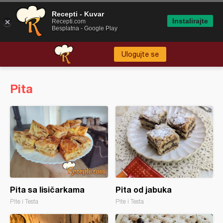
Recepti - Kuvar
Instalirajte
Recepti.com
Besplatna - Google Play
Ulogujte se
Pita
Pita sa lisičarkama
Pita od jabuka
Pite i Testa
Pite i Testa