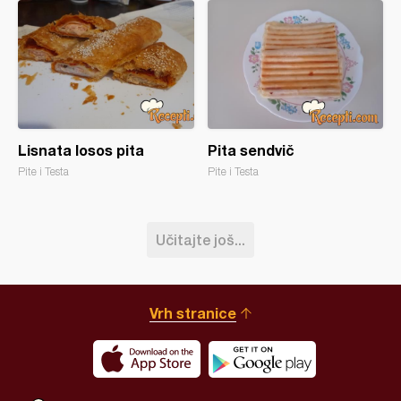
Lisnata losos pita
Pita sendvič
Pite i Testa
Pite i Testa
Učitajte još...
Vrh stranice