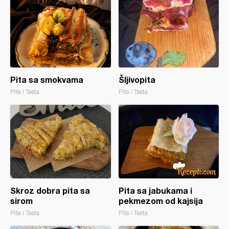
Pita sa smokvama
Šljivopita
Pite i Testa
Pite i Testa
Skroz dobra pita sa
Pita sa jabukama i
sirom
pekmezom od kajsija
Pite i Testa
Pite i Testa