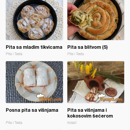
Pita sa mladim tikvicama
Pita sa blitvom (5)
Pite i Testa
Pite i Testa
Posna pita sa višnjama
Pita sa višnjama i
kokosovim šećerom
Pite i Testa
Kolači