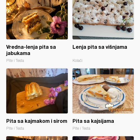
Vredna-lenja pita sa
Lenja pita sa višnjama
jabukama
Pite i Testa
Kolači
Pita sa kajmakom i sirom
Pita sa kajsijama
Pite i Testa
Pite i Testa