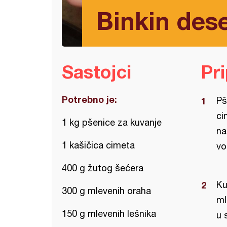
Binkin des
Sastojci
Pr
Potrebno je:
Pš
ci
1 kg pšenice za kuvanje
na
1 kašičica cimeta
vo
400 g žutog šećera
Ku
300 g mlevenih oraha
ml
150 g mlevenih lešnika
u 