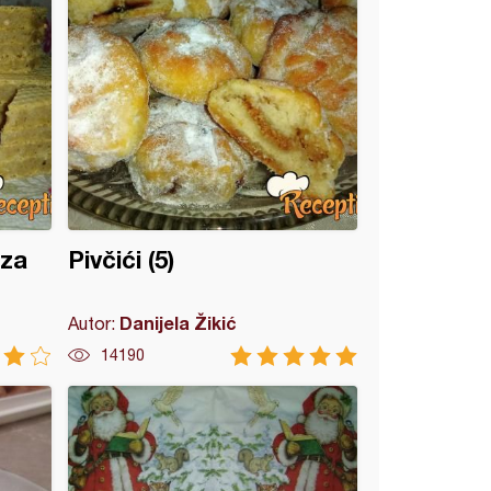
 za
Pivčići (5)
Danijela Žikić
Autor:
14190