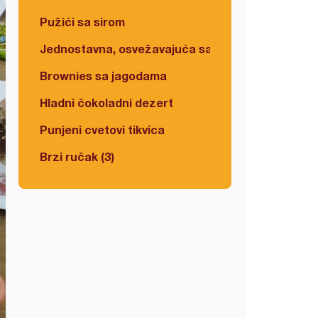
Pužići sa sirom
Jednostavna, osvežavajuća salata
Brownies sa jagodama
Hladni čokoladni dezert
Punjeni cvetovi tikvica
Brzi ručak (3)