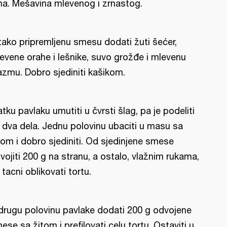
na. Mešavina mlevenog i zrnastog.
tako pripremljenu smesu dodati žuti šećer,
evene orahe i lešnike, suvo grožđe i mlevenu
azmu. Dobro sjediniti kašikom.
atku pavlaku umutiti u čvrsti šlag, pa je podeliti
 dva dela. Jednu polovinu ubaciti u masu sa
tom i dobro sjediniti. Od sjedinjene smese
vojiti 200 g na stranu, a ostalo, vlažnim rukama,
 tacni oblikovati tortu.
drugu polovinu pavlake dodati 200 g odvojene
ese sa žitom i prefilovati celu tortu. Ostaviti u