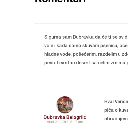
Sigurna sam Dubravka da će ti se svid
vole i kada samo skuvam pšenicu, oce
hladne vode. pošećerim, razdelim u zde
penu. Izvrstan desert sa celim zrnima 
Hval Veric
piča o kuv
Dubravka Belogrlic
obradujem 
April 21, 2015, 2:17 am