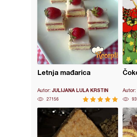
Letnja mađarica
Čoko
JULIJANA LULA KRSTIN
Autor:
Autor:
27156
93
odišnje Rafaelo kuglice