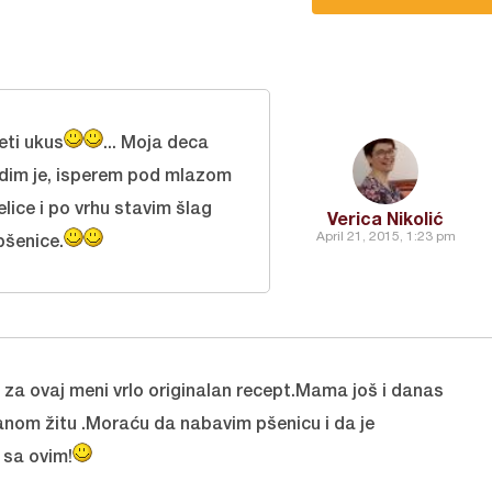
eti ukus
... Moja deca
dim je, isperem pod mlazom
lice i po vrhu stavim šlag
Verica Nikolić
April 21, 2015, 1:23 pm
pšenice.
e za ovaj meni vrlo originalan recept.Mama još i danas
anom žitu .Moraću da nabavim pšenicu i da je
sa ovim!