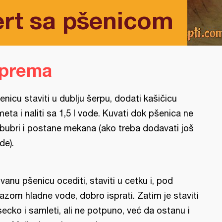
ert sa pšenicom
iprema
enicu staviti u dublju šerpu, dodati kašičicu
meta i naliti sa 1,5 l vode. Kuvati dok pšenica ne
bubri i postane mekana (ako treba dodavati još
de).
vanu pšenicu ocediti, staviti u cetku i, pod
azom hladne vode, dobro isprati. Zatim je staviti
secko i samleti, ali ne potpuno, već da ostanu i