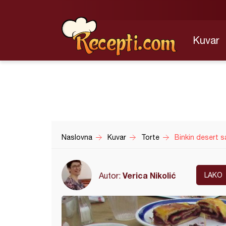
Kuvar
Naslovna
Kuvar
Torte
Binkin desert s
Verica Nikolić
Autor:
LAKO