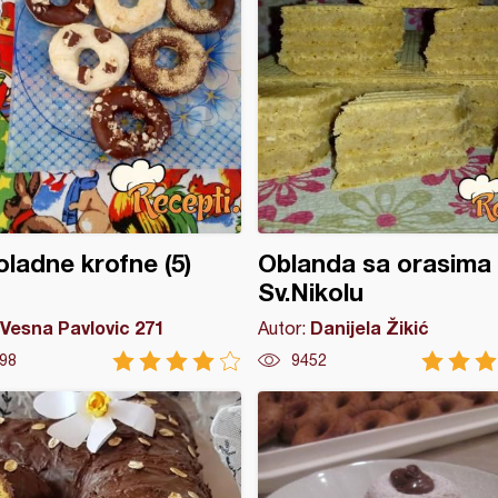
ladne krofne (5)
Oblanda sa orasima
Sv.Nikolu
Vesna Pavlovic 271
Danijela Žikić
Autor:
98
9452