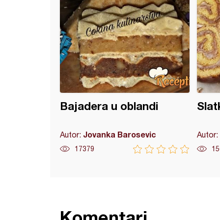
Bajadera u oblandi
Slatk
Jovanka Barosevic
Autor:
Autor:
17379
15
Komentari