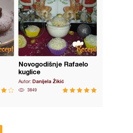
Novogodišnje Rafaelo
kuglice
Danijela Žikić
Autor:
3849