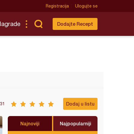
Registracija
Ulogujte se
Nagrade
Dodajte Recept
Dodaj u listu
31
Najnoviji
Najpopularniji