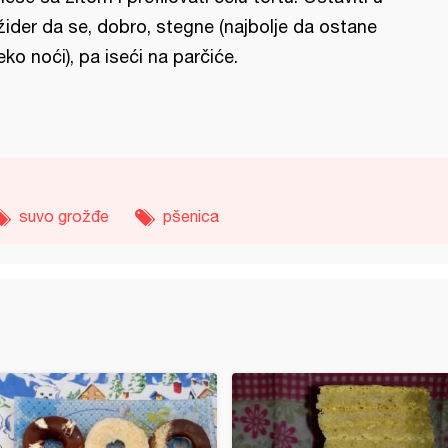
ižider da se, dobro, stegne (najbolje da ostane
eko noći), pa iseći na parčiće.
suvo grožđe
pšenica