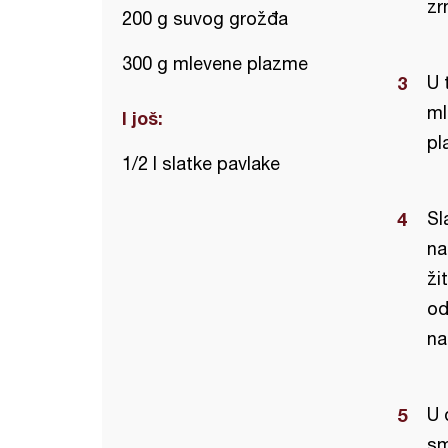
zr
200 g suvog grožđa
300 g mlevene plazme
U 
ml
I još:
pl
1/2 l slatke pavlake
Sl
na
ži
od
na
U 
sm