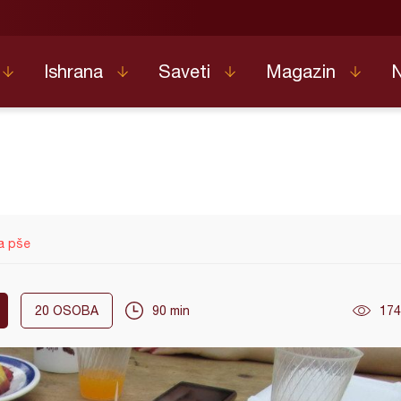
Ishrana
Saveti
Magazin
a pše
20
OSOBA
90 min
174