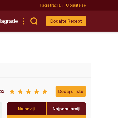
Registracija
Ulogujte se
Nagrade
Dodajte Recept
Dodaj u listu
32
Najnoviji
Najpopularniji