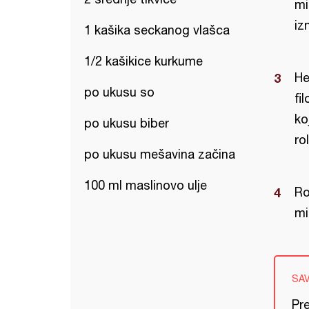
mi
iz
1 kašika seckanog vlašca
1/2 kašikice kurkume
He
po ukusu so
fi
ko
po ukusu biber
ro
po ukusu mešavina začina
100 ml maslinovo ulje
Ro
mi
SA
Pr