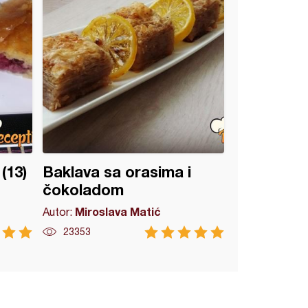
(13)
Baklava sa orasima i
čokoladom
Miroslava Matić
Autor:
23353