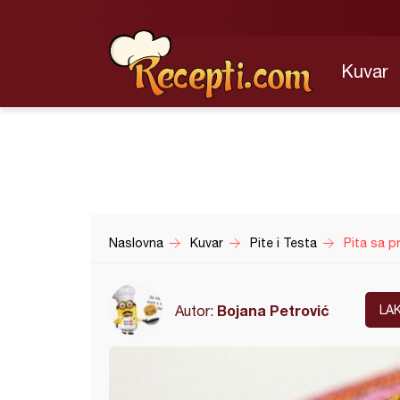
Kuvar
Naslovna
Kuvar
Pite i Testa
Pita sa 
Bojana Petrović
Autor:
LA