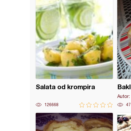
Salata od krompira
Bakl
Autor:
126668
47
va sa orasima i čokoladom