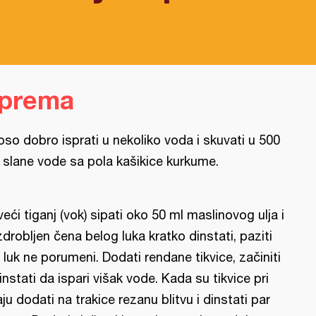
iprema
oso dobro isprati u nekoliko voda i skuvati u 500
 slane vode sa pola kašikice kurkume.
veći tiganj (vok) sipati oko 50 ml maslinovog ulja i
zdrobljen čena belog luka kratko dinstati, paziti
 luk ne porumeni. Dodati rendane tikvice, začiniti
dinstati da ispari višak vode. Kada su tikvice pri
aju dodati na trakice rezanu blitvu i dinstati par