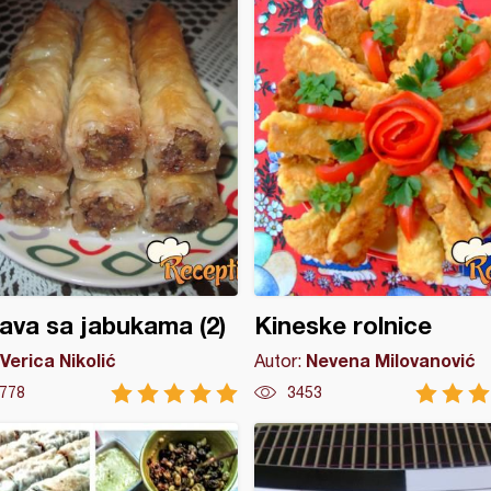
ava sa jabukama (2)
Kineske rolnice
Verica Nikolić
Nevena Milovanović
Autor:
778
3453