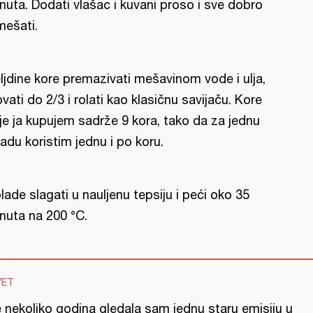
nuta. Dodati vlašac i kuvani proso i sve dobro
mešati.
ljdine kore premazivati mešavinom vode i ulja,
lovati do 2/3 i rolati kao klasičnu savijaču. Kore
je ja kupujem sadrže 9 kora, tako da za jednu
ladu koristim jednu i po koru.
lade slagati u nauljenu tepsiju i peći oko 35
nuta na 200 °C.
VET
e nekoliko godina gledala sam jednu staru emisiju u