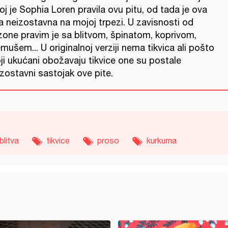
oj je Sophia Loren pravila ovu pitu, od tada je ova
a neizostavna na mojoj trpezi. U zavisnosti od
zone pravim je sa blitvom, špinatom, koprivom,
mušem... U originalnoj verziji nema tikvica ali pošto
ji ukućani obožavaju tikvice one su postale
zostavni sastojak ove pite.
blitva
tikvice
proso
kurkuma