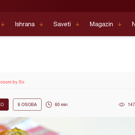
Ishrana
Saveti
Magazin
prosom by So
KO
6
OSOBA
60 min
147