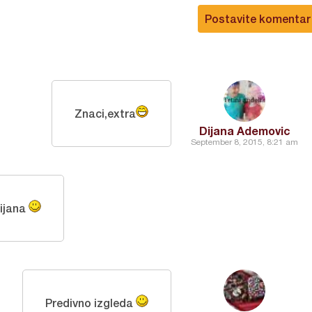
Postavite komentar
Znaci,extra
Dijana Ademovic
September 8, 2015, 8:21 am
ijana
Predivno izgleda