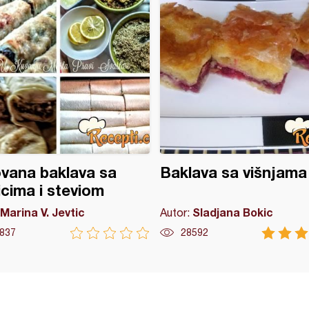
vana baklava sa
Baklava sa višnjama 
icima i steviom
Marina V. Jevtic
Sladjana Bokic
Autor:
837
28592