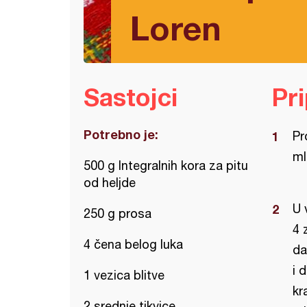
Loren
Sastojci
Pr
Potrebno je:
Pr
ml
500 g Integralnih kora za pitu
od heljde
U 
250 g prosa
4 
4 čena belog luka
da
i 
1 vezica blitve
kr
2 srednje tikvice