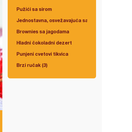
Pužići sa sirom
Jednostavna, osvežavajuća salata
Brownies sa jagodama
Hladni čokoladni dezert
Punjeni cvetovi tikvica
Brzi ručak (3)