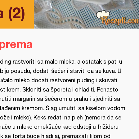
 (2)
iprema
ding rastvoriti sa malo mleka, a ostatak sipati u
blju posudu, dodati šećer i staviti da se kuva. U
jučalo mleko dodati rastvoreni puding i skuvati
st krem. Skloniti sa šporeta i ohladiti. Penasto
utiti margarin sa šećerom u prahu i sjediniti sa
lađenim kremom. Šlag umutiti sa kiselom vodom
ože i mleko). Keks ređati na pleh (nemora da se
ače u mleko omekšaće kad odstoji u frižideru
k se torta bude hladila), premazati filom od