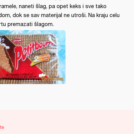
ramele, naneti šlag, pa opet keks i sve tako
dom, dok se sav materijal ne utroši. Na kraju celu
rtu premazati šlagom.
te