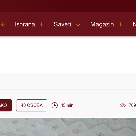
Ishrana
Saveti
Magazin
AKO
40
OSOBA
45 min
769