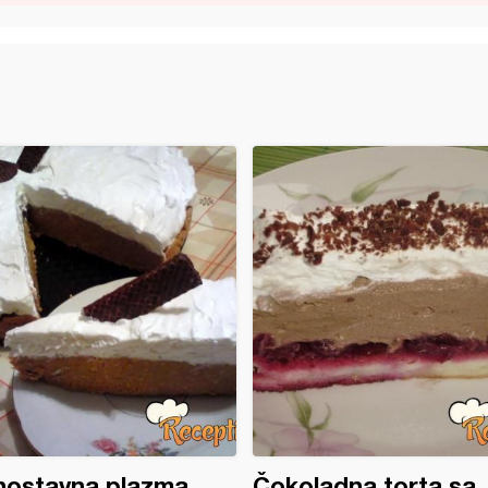
nostavna plazma
Čokoladna torta sa