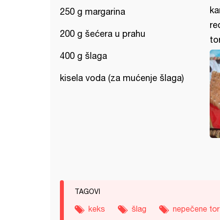
ka
250 g margarina
re
200 g šećera u prahu
to
400 g šlaga
kisela voda (za mućenje šlaga)
TAGOVI
keks
šlag
nepečene tor