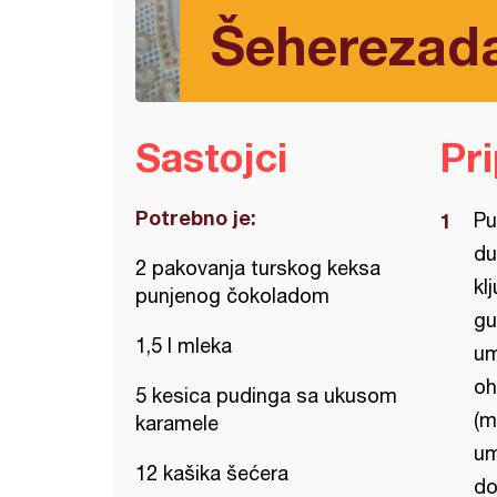
Šeherezada
Sastojci
Pr
Potrebno je:
Pu
du
2 pakovanja turskog keksa
kl
punjenog čokoladom
gu
1,5 l mleka
um
oh
5 kesica pudinga sa ukusom
(m
karamele
um
12 kašika šećera
do