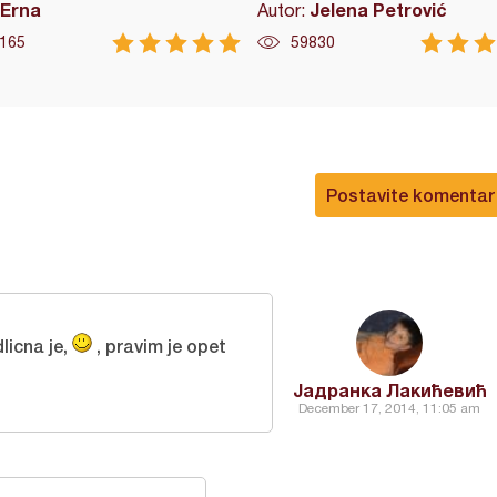
Erna
Jelena Petrović
Autor:
165
59830
Postavite komentar
licna je,
, pravim je opet
Јадранка Лакићевић
December 17, 2014, 11:05 am