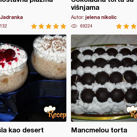
višnjama
Jadranka
jelena nikolic
Autor:
132
69224
la kao desert
Mancmelou torta