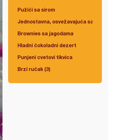
Pužići sa sirom
Jednostavna, osvežavajuća salata
Brownies sa jagodama
Hladni čokoladni dezert
Punjeni cvetovi tikvica
Brzi ručak (3)