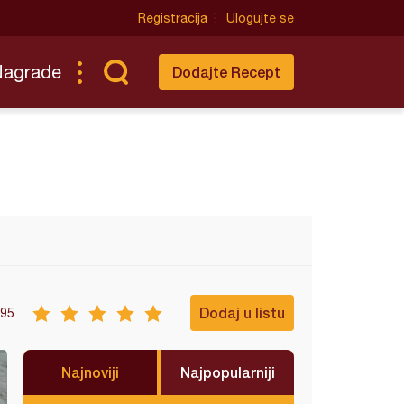
Registracija
Ulogujte se
Nagrade
Dodajte Recept
Dodaj u listu
95
Najnoviji
Najpopularniji