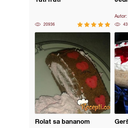
Autor:
20936
43
torta (5)
Rolat sa bananom
Gerš