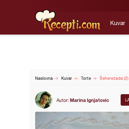
Kuvar
Naslovna
Kuvar
Torte
Šeherezada (2)
Marina Ignjatovic
Autor:
L