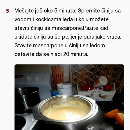
Mešajte još oko 5 minuta. Spremite činiju sa
vodom i kockicama leda u koju možete
staviti činiju sa mascarpone.Pazite kad
skidate činiju sa šerpe, jer je para jako vruća.
Stavite mascarpone u činiju sa ledom i
ostavite da se hladi 20 minuta.