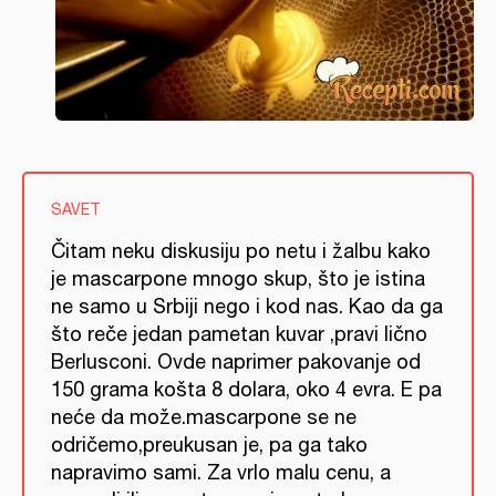
SAVET
Čitam neku diskusiju po netu i žalbu kako
je mascarpone mnogo skup, što je istina
ne samo u Srbiji nego i kod nas. Kao da ga
što reče jedan pametan kuvar ,pravi lično
Berlusconi. Ovde naprimer pakovanje od
150 grama košta 8 dolara, oko 4 evra. E pa
neće da može.mascarpone se ne
odričemo,preukusan je, pa ga tako
napravimo sami. Za vrlo malu cenu, a