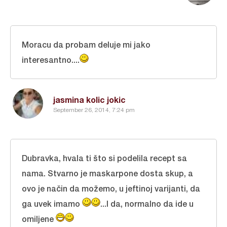
Moracu da probam deluje mi jako
interesantno....
jasmina kolic jokic
September 26, 2014, 7:24 pm
Dubravka, hvala ti što si podelila recept sa
nama. Stvarno je maskarpone dosta skup, a
ovo je način da možemo, u jeftinoj varijanti, da
ga uvek imamo
...I da, normalno da ide u
omiljene