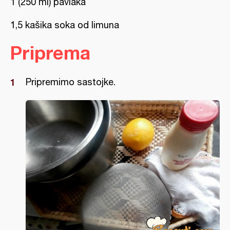
1 (250 ml) pavlaka
1,5 kašika soka od limuna
Priprema
Pripremimo sastojke.