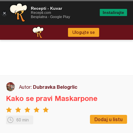
Recepti - Kuvar
Instalirajte
Recepti.com
Besplatna - Google Play
Ulogujte se
Dubravka Belogrlic
Autor:
Kako se pravi Maskarpone
Dodaj u listu
60 min