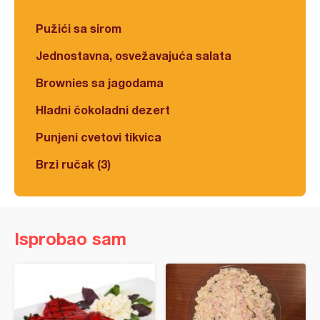
Pužići sa sirom
Jednostavna, osvežavajuća salata
Brownies sa jagodama
Hladni čokoladni dezert
Punjeni cvetovi tikvica
Brzi ručak (3)
Isprobao sam