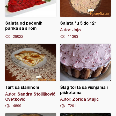
Salata od pečenih
Salata *u 5 do 12*
parika sa sirom
Jojo
Autor:
28022
11363
Tart sa slaninom
Šlag torta sa višnjama i
piškotama
Sandra Stojiljković
Autor:
Cvetković
Zorica Stajić
Autor:
4899
7261