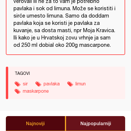
verovali ili ne za to vam je potrebno
pavlaka i sok od limuna. Može se koristiti i
sirće umesto limuna. Samo da doddam
pavlaka koja se koristi je pavlaka za
kuvanje, sa dosta masti, npr Moja Kravica.
Ili kako je u Hrvatskoj zovu vrhnje ja sam
od 250 ml dobial oko 200g mascarpone.
TAGOVI
sir
pavlaka
limun
maskarpone
Najnoviji
Najpopularniji