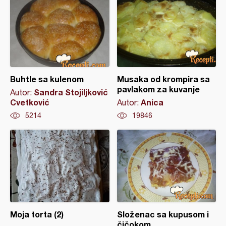
Buhtle sa kulenom
Musaka od krompira sa
pavlakom za kuvanje
Sandra Stojiljković
Autor:
Cvetković
Anica
Autor:
5214
19846
Moja torta (2)
Složenac sa kupusom i
čičokom