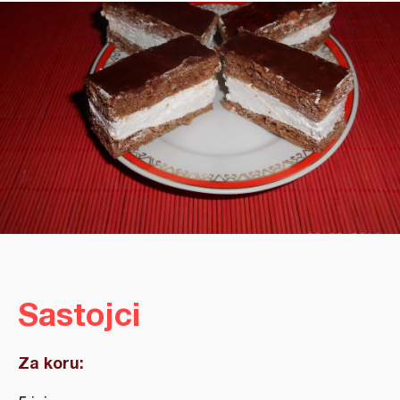
Sastojci
Za koru: