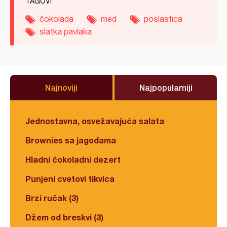
TAGOVI
čokolada
med
poslastica
slatka pavlaka
Najnoviji
Najpopularniji
Jednostavna, osvežavajuća salata
Brownies sa jagodama
Hladni čokoladni dezert
Punjeni cvetovi tikvica
Brzi ručak (3)
Džem od breskvi (3)