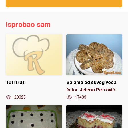
Isprobao sam
Tuti fruti
Salama od suvog voća
Jelena Petrović
Autor:
20925
17433