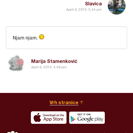
Slavica
April 6, 2015, 5:44 pm
Njam njam.
Marija Stamenković
April 6, 2015, 4:48 pm
Vrh stranice