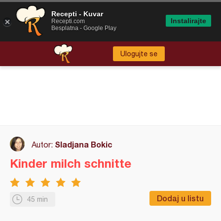
Recepti - Kuvar
Instalirajte
Recepti.com
Besplatna - Google Play
Ulogujte se
Sladjana Bokic
Autor:
Kinder milch schnitte
Dodaj u listu
45 min