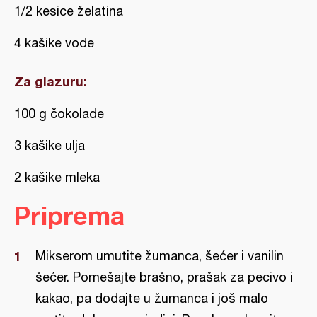
1/2 kesice želatina
4 kašike vode
Za glazuru:
100 g čokolade
3 kašike ulja
2 kašike mleka
Priprema
Mikserom umutite žumanca, šećer i vanilin
šećer. Pomešajte brašno, prašak za pecivo i
kakao, pa dodajte u žumanca i još malo