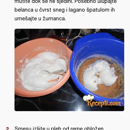
mutite dok se ne sjedini. Posebno ulupajte
belanca u čvrst sneg i lagano špatulom ih
umešajte u žumanca.
Smesu izlijte u pleh od rerne obložen