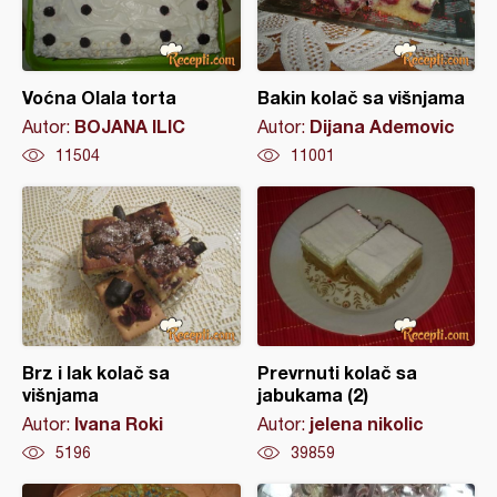
Voćna Olala torta
Bakin kolač sa višnjama
BOJANA ILIC
Dijana Ademovic
Autor:
Autor:
11504
11001
Brz i lak kolač sa
Prevrnuti kolač sa
višnjama
jabukama (2)
Ivana Roki
jelena nikolic
Autor:
Autor:
5196
39859