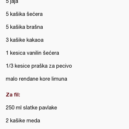
5 jaja
5 kašika šećera
5 kašika brašna
3 kašike kakaoa
1 kesica vanilin šećera
1/3 kesice praška za pecivo
malo rendane kore limuna
Za fil:
250 ml slatke pavlake
2 kašike meda