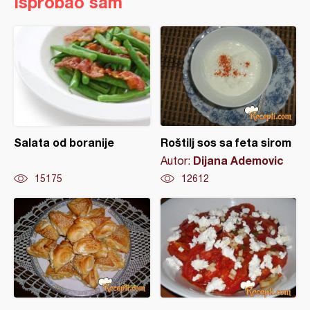
Isprobao sam
Salata od boranije
Roštilj sos sa feta sirom
Dijana Ademovic
Autor:
15175
12612