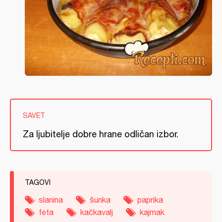
SAVET
Za ljubitelje dobre hrane odličan izbor.
TAGOVI
slanina
šunka
paprika
feta
kačkavalj
kajmak