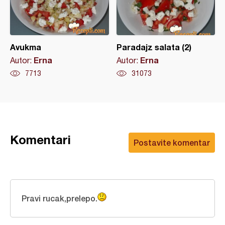
Avukma
Paradajz salata (2)
Erna
Erna
Autor:
Autor:
7713
31073
Komentari
Postavite komentar
Pravi rucak,prelepo.