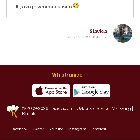
Uh, ovo je veoma ukusno
Slavica
July 12, 2015, 8:47 am
Vrh stranice
© 2009-2026 Recepti.com |
Uslovi korišćenja
|
Marketing
|
Kontakt
Facebook
Twitter
Youtube
Instagram
Pinterest