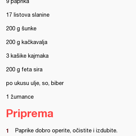
9 paprika
17 listova slanine
200 g šunke
200 g kačkavalja
3 kašike kajmaka
200 g feta sira
po ukusu ulje, so, biber
1 žumance
Priprema
Paprike dobro operite, očistite i izdubite.