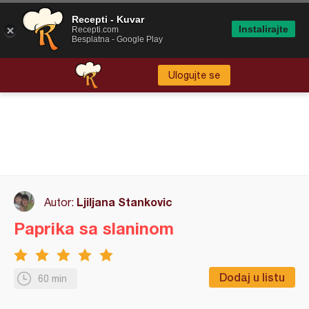
Recepti - Kuvar
Instalirajte
Recepti.com
Besplatna - Google Play
Ulogujte se
Ljiljana Stankovic
Autor:
Paprika sa slaninom
Dodaj u listu
60 min