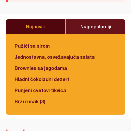
Najnoviji
Najpopularniji
Pužići sa sirom
Jednostavna, osvežavajuća salata
Brownies sa jagodama
Hladni čokoladni dezert
Punjeni cvetovi tikvica
Brzi ručak (3)