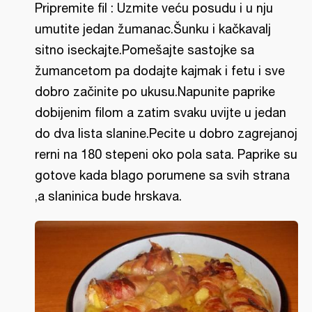
Pripremite fil : Uzmite veću posudu i u nju
umutite jedan žumanac.Šunku i kačkavalj
sitno iseckajte.Pomešajte sastojke sa
žumancetom pa dodajte kajmak i fetu i sve
dobro začinite po ukusu.Napunite paprike
dobijenim filom a zatim svaku uvijte u jedan
do dva lista slanine.Pecite u dobro zagrejanoj
rerni na 180 stepeni oko pola sata. Paprike su
gotove kada blago porumene sa svih strana
,a slaninica bude hrskava.