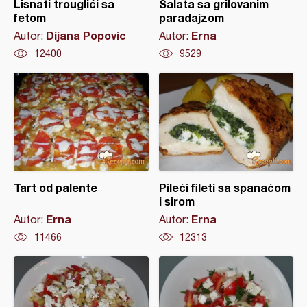
Lisnati trouglići sa
Salata sa grilovanim
fetom
paradajzom
Dijana Popovic
Erna
Autor:
Autor:
12400
9529
Tart od palente
Pileći fileti sa spanaćom
i sirom
Erna
Erna
Autor:
Autor:
11466
12313