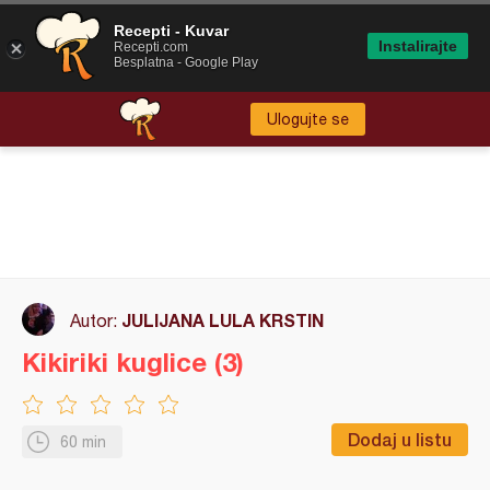
Recepti - Kuvar
Instalirajte
Recepti.com
Besplatna - Google Play
Ulogujte se
JULIJANA LULA KRSTIN
Autor:
Kikiriki kuglice (3)
Dodaj u listu
60 min