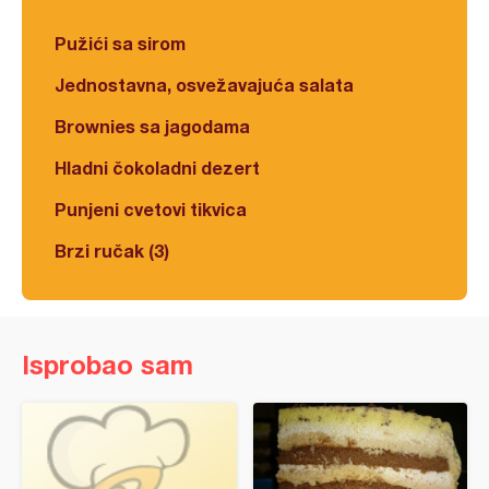
Pužići sa sirom
Jednostavna, osvežavajuća salata
Brownies sa jagodama
Hladni čokoladni dezert
Punjeni cvetovi tikvica
Brzi ručak (3)
Isprobao sam