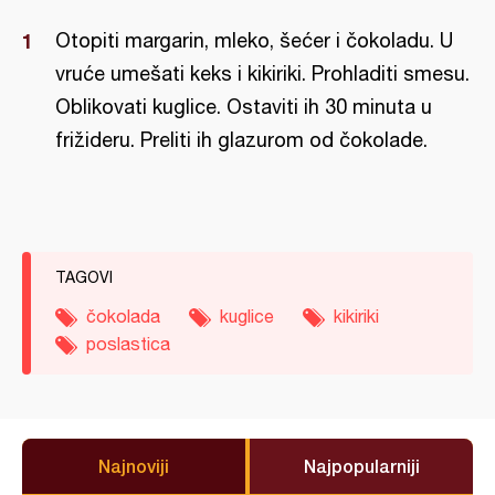
Otopiti margarin, mleko, šećer i čokoladu. U
vruće umešati keks i kikiriki. Prohladiti smesu.
Oblikovati kuglice. Ostaviti ih 30 minuta u
frižideru. Preliti ih glazurom od čokolade.
TAGOVI
čokolada
kuglice
kikiriki
poslastica
Najnoviji
Najpopularniji