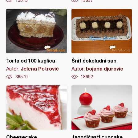
15575
13637
Torta od 100 kuglica
Šnit čokoladni san
Jelena Petrović
bojana djurovic
Autor:
Autor:
36570
18692
Cheesecake
Jagodičasti cupcake