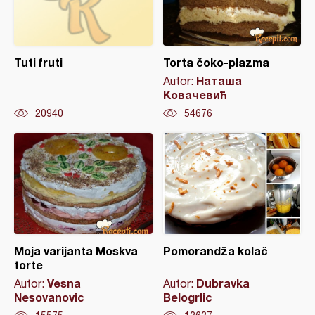
Tuti fruti
Torta čoko-plazma
Наташа
Autor:
Ковачевић
20940
54676
Moja varijanta Moskva
Pomorandža kolač
torte
Vesna
Dubravka
Autor:
Autor:
Nesovanovic
Belogrlic