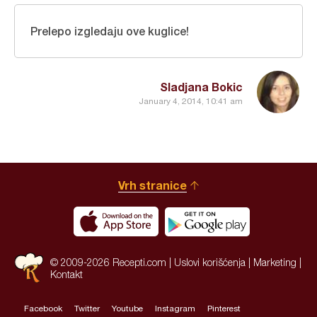
Prelepo izgledaju ove kuglice!
Sladjana Bokic
January 4, 2014, 10:41 am
Vrh stranice
© 2009-2026 Recepti.com |
Uslovi korišćenja
|
Marketing
|
Kontakt
Facebook
Twitter
Youtube
Instagram
Pinterest