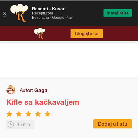
Recepti - Kuvar
Instalirajte
Recepti.com
Besplatna - Google Play
Ulogujte se
Gaga
Autor:
Kifle sa kačkavaljem
Dodaj u listu
45 min