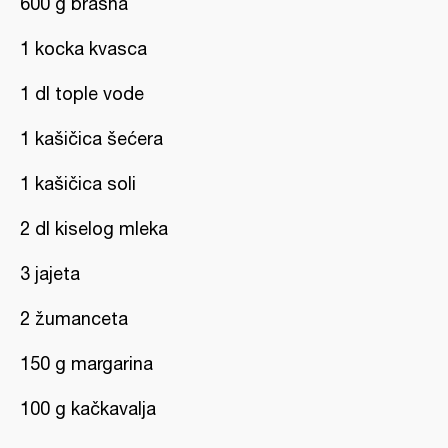
600 g brašna
1 kocka kvasca
1 dl tople vode
1 kašičica šećera
1 kašičica soli
2 dl kiselog mleka
3 jajeta
2 žumanceta
150 g margarina
100 g kačkavalja