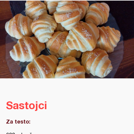
Sastojci
Za testo: