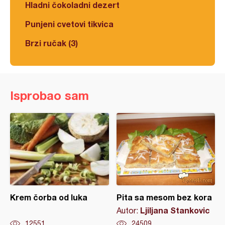
Hladni čokoladni dezert
Punjeni cvetovi tikvica
Brzi ručak (3)
Isprobao sam
Krem čorba od luka
Pita sa mesom bez kora
Ljiljana Stankovic
Autor:
12551
24509