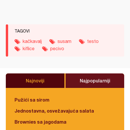
TAGOVI
kačkavalj
susam
testo
kiflice
pecivo
Najnoviji
Najpopularniji
Pužići sa sirom
Jednostavna, osvežavajuća salata
Brownies sa jagodama