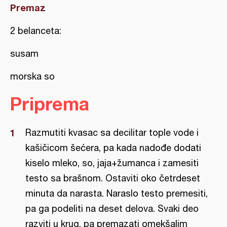
Premaz
2 belanceta:
susam
morska so
Priprema
Razmutiti kvasac sa decilitar tople vode i
kašičicom šećera, pa kada nadođe dodati
kiselo mleko, so, jaja+žumanca i zamesiti
testo sa brašnom. Ostaviti oko četrdeset
minuta da narasta. Naraslo testo premesiti,
pa ga podeliti na deset delova. Svaki deo
razviti u krug, pa premazati omekšalim