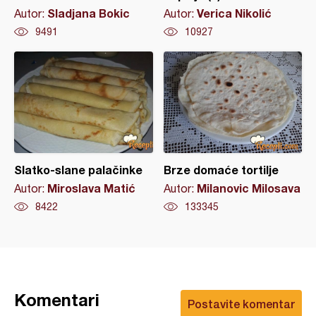
Sladjana Bokic
Verica Nikolić
Autor:
Autor:
9491
10927
Slatko-slane palačinke
Brze domaće tortilje
Miroslava Matić
Milanovic Milosava
Autor:
Autor:
8422
133345
Komentari
Postavite komentar