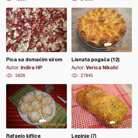
Pica sa domaćim sirom
Lisnata pogača (12)
Indira HP
Verica Nikolić
Autor:
Autor:
5826
27845
Rafaelo kiflice
Lepinje (7)