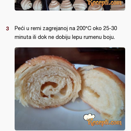
Peći u rerni zagrejanoj na 200°C oko 25-30
minuta ili dok ne dobiju lepu rumenu boju.