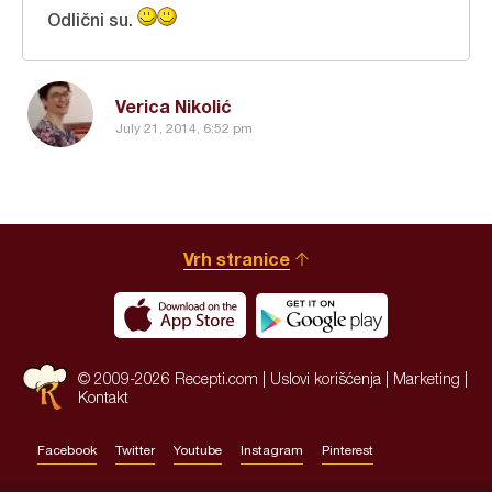
Odlični su.
Verica Nikolić
July 21, 2014, 6:52 pm
Vrh stranice
© 2009-2026 Recepti.com |
Uslovi korišćenja
|
Marketing
|
Kontakt
Facebook
Twitter
Youtube
Instagram
Pinterest