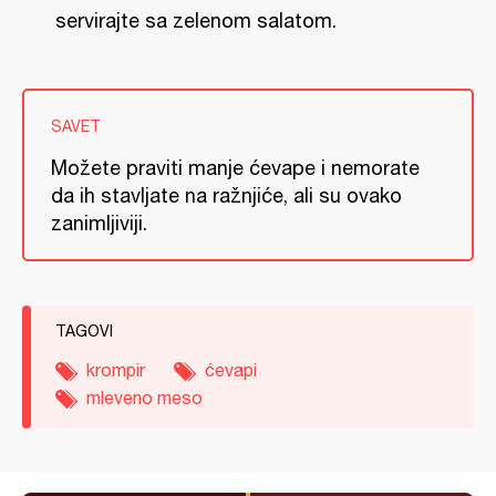
servirajte sa zelenom salatom.
SAVET
Možete praviti manje ćevape i nemorate
da ih stavljate na ražnjiće, ali su ovako
zanimljiviji.
TAGOVI
krompir
ćevapi
mleveno meso