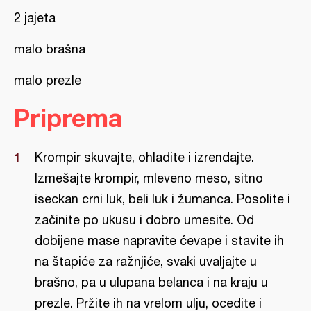
2 jajeta
malo brašna
malo prezle
Priprema
Krompir skuvajte, ohladite i izrendajte.
Izmešajte krompir, mleveno meso, sitno
iseckan crni luk, beli luk i žumanca. Posolite i
začinite po ukusu i dobro umesite. Od
dobijene mase napravite ćevape i stavite ih
na štapiće za ražnjiće, svaki uvaljajte u
brašno, pa u ulupana belanca i na kraju u
prezle. Pržite ih na vrelom ulju, ocedite i