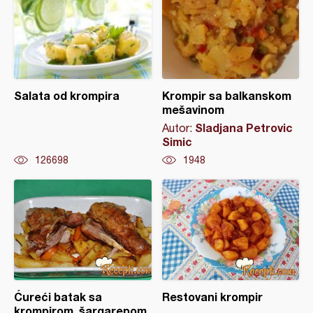
Salata od krompira
Krompir sa balkanskom
mešavinom
Sladjana Petrovic
Autor:
Simic
126698
1948
Ćureći batak sa
Restovani krompir
krompirom, šargarepom