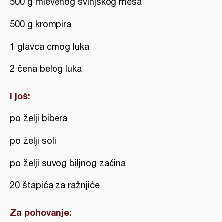
500 g mlevenog svinjskog mesa
500 g krompira
1 glavca crnog luka
2 čena belog luka
I još:
po želji bibera
po želji soli
po želji suvog biljnog začina
20 štapića za ražnjiće
Za pohovanje: