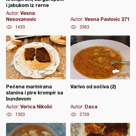
i jabukom iz rerne
Vesna
Autor:
Nesovanovic
Vesna Pavlovic 271
Autor:
1433
3363
Pečena marinirana
Varivo od sočiva (2)
slanina i pire krompir sa
bundevom
Verica Nikolić
Daca
Autor:
Autor:
1303
2759