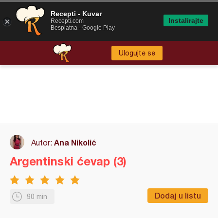
Recepti - Kuvar
Instalirajte
Recepti.com
Besplatna - Google Play
Ulogujte se
Ana Nikolić
Autor:
Argentinski ćevap (3)
Dodaj u listu
90 min