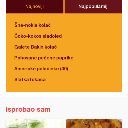
Najnoviji
Najpopularniji
Šne-nokle kolač
Čoko-kokos sladoled
Galete Bakin kolač
Pohovane pečene paprike
Americke palačinke (30)
Slatka fokača
Isprobao sam