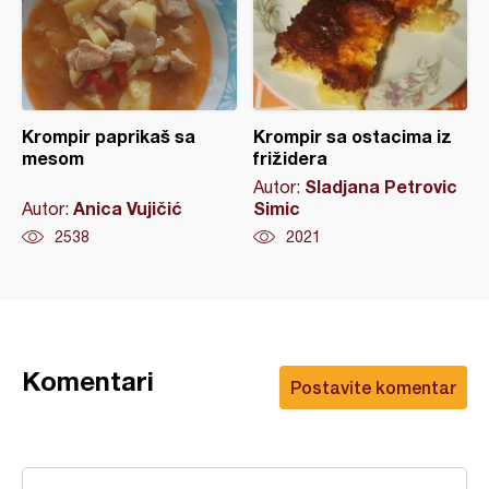
Krompir paprikaš sa
Krompir sa ostacima iz
mesom
frižidera
Sladjana Petrovic
Autor:
Anica Vujičić
Simic
Autor:
2538
2021
Komentari
Postavite komentar