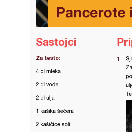
Pancerote i
Sastojci
Pr
Za testo:
Sj
Za
4 dl mleka
po
2 dl vode
ul
Te
2 dl ulja
1 kašika šećera
2 kašičice soli