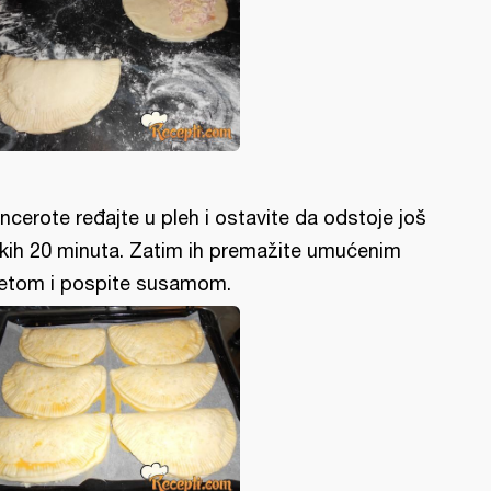
ncerote ređajte u pleh i ostavite da odstoje još
kih 20 minuta. Zatim ih premažite umućenim
jetom i pospite susamom.