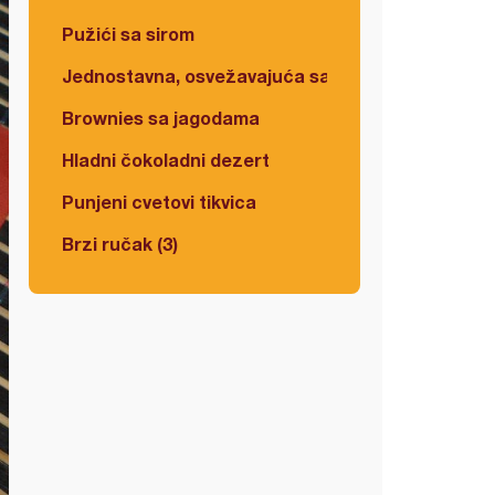
Pužići sa sirom
Jednostavna, osvežavajuća salata
Brownies sa jagodama
Hladni čokoladni dezert
Punjeni cvetovi tikvica
Brzi ručak (3)