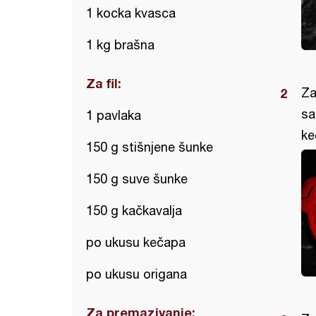
1 kocka kvasca
1 kg brašna
Za fil:
Za
sa
1 pavlaka
ke
150 g stišnjene šunke
150 g suve šunke
150 g kačkavalja
po ukusu kečapa
po ukusu origana
Za premazivanje: