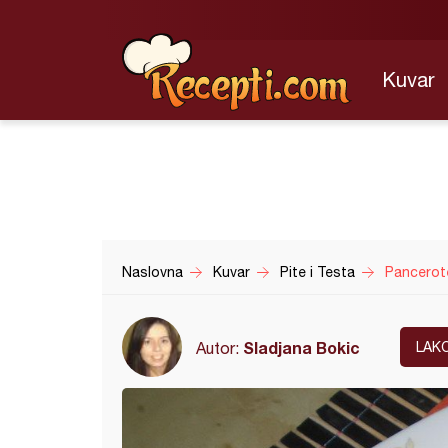
Kuvar
Naslovna
Kuvar
Pite i Testa
Pancerote
Sladjana Bokic
Autor:
LAK