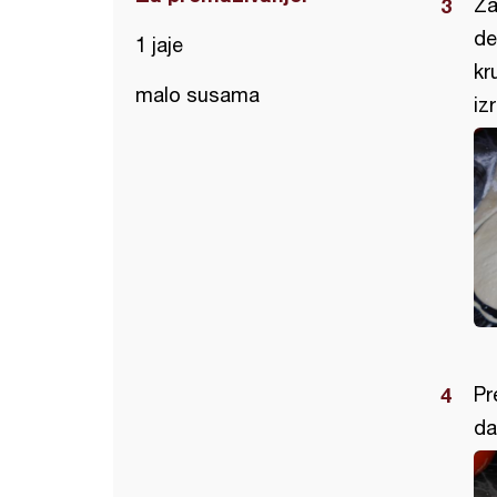
Za
de
1 jaje
kr
malo susama
iz
Pr
da