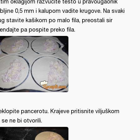
tim oklagijom razvucite testo u pravougaonik
bljine 0,5 mm i kalupom vadite krugove. Na svaki
ug stavite kašikom po malo fila, preostali sir
rendajte pa pospite preko fila.
eklopite pancerotu. Krajeve pritisnite viljuškom
 se ne bi otvorili.