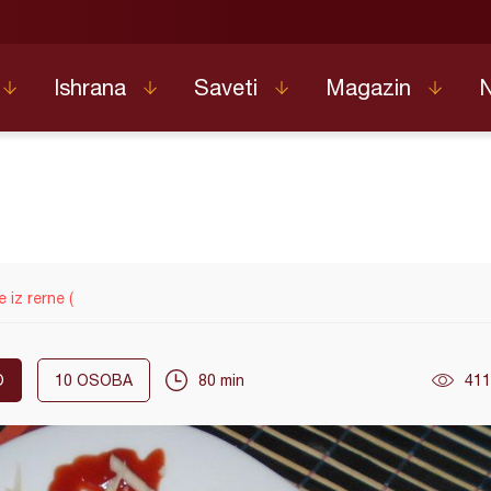
Ishrana
Saveti
Magazin
 iz rerne (
O
10
OSOBA
80 min
411