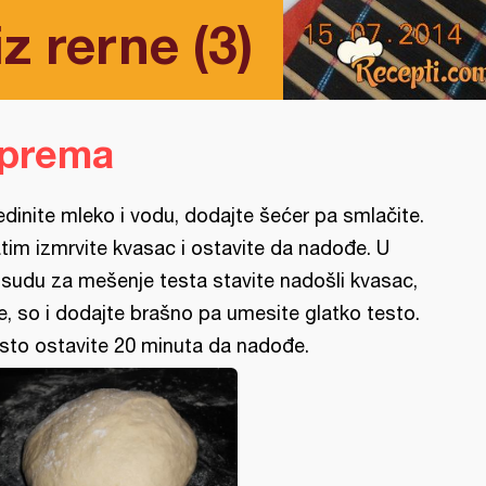
z rerne (3)
iprema
edinite mleko i vodu, dodajte šećer pa smlačite.
tim izmrvite kvasac i ostavite da nadođe. U
sudu za mešenje testa stavite nadošli kvasac,
je, so i dodajte brašno pa umesite glatko testo.
sto ostavite 20 minuta da nadođe.