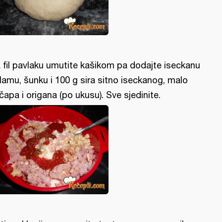
 fil pavlaku umutite kašikom pa dodajte iseckanu
lamu, šunku i 100 g sira sitno iseckanog, malo
čapa i origana (po ukusu). Sve sjedinite.