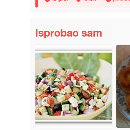
Isprobao sam
brze kiflice