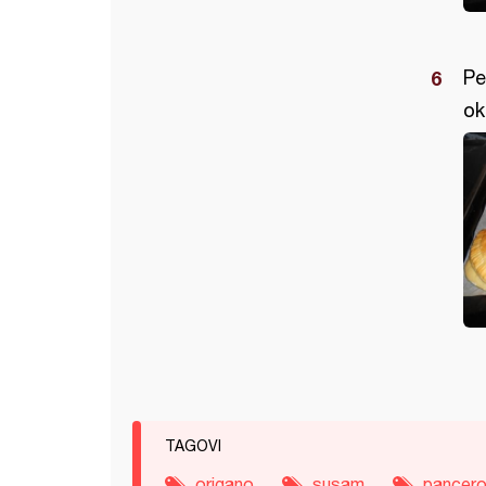
Pe
ok
TAGOVI
origano
susam
pancero