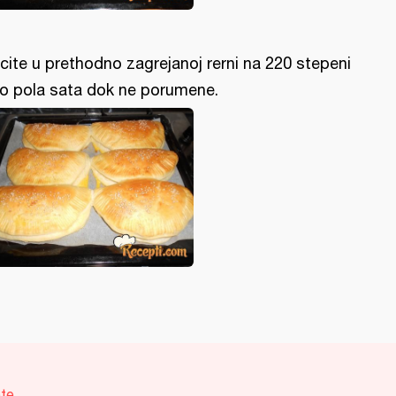
cite u prethodno zagrejanoj rerni na 220 stepeni
o pola sata dok ne porumene.
te