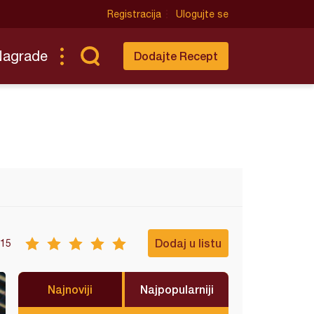
Registracija
Ulogujte se
Nagrade
Dodajte Recept
Dodaj u listu
15
Najnoviji
Najpopularniji