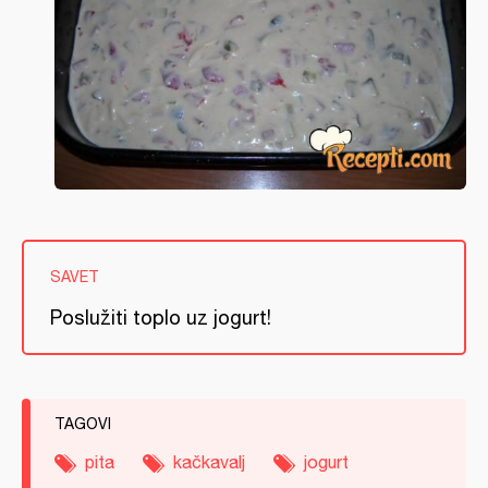
SAVET
Poslužiti toplo uz jogurt!
TAGOVI
pita
kačkavalj
jogurt