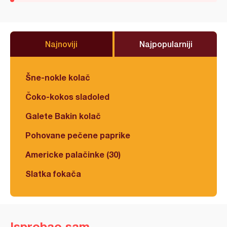
Najnoviji
Najpopularniji
Šne-nokle kolač
Čoko-kokos sladoled
Galete Bakin kolač
Pohovane pečene paprike
Americke palačinke (30)
Slatka fokača
Isprobao sam