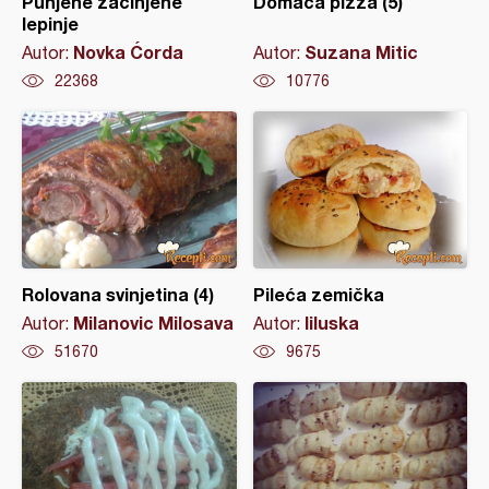
Punjene začinjene
Domaća pizza (5)
lepinje
Novka Ćorda
Suzana Mitic
Autor:
Autor:
22368
10776
Rolovana svinjetina (4)
Pileća zemička
Milanovic Milosava
liluska
Autor:
Autor:
51670
9675