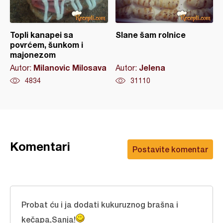
Topli kanapei sa
Slane šam rolnice
povrćem, šunkom i
majonezom
Milanovic Milosava
Jelena
Autor:
Autor:
4834
31110
Komentari
Postavite komentar
Probat ću i ja dodati kukuruznog brašna i
kečapa,Sanja!