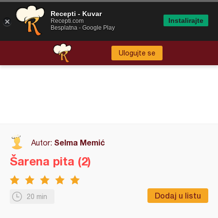
Recepti - Kuvar
Instalirajte
Recepti.com
Besplatna - Google Play
Ulogujte se
Selma Memić
Autor:
Šarena pita (2)
Dodaj u listu
20 min