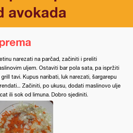
d avokada
iprema
letinu narezati na parčad, začiniti i preliti
slinovim uljem. Ostaviti bar pola sata, pa ispržiti
 grill tavi. Kupus naribati, luk narezati, šargarepu
rendati... Začiniti, po ukusu, dodati maslinovo ulje
ocat ili sok od limuna. Dobro sjediniti.