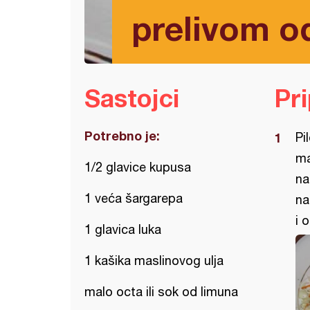
prelivom o
Sastojci
Pr
Potrebno je:
Pi
ma
1/2 glavice kupusa
na
1 veća šargarepa
na
i 
1 glavica luka
1 kašika maslinovog ulja
malo octa ili sok od limuna