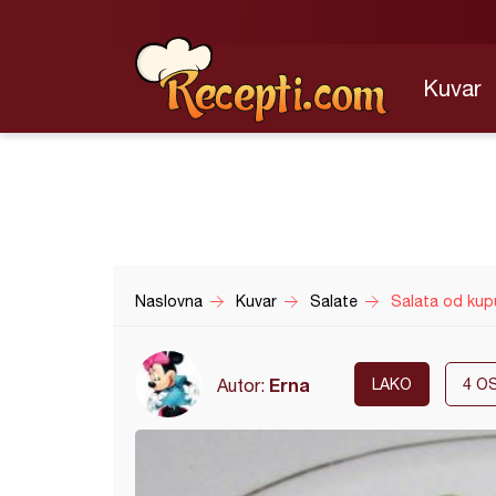
Kuvar
Naslovna
Kuvar
Salate
Salata od kup
Erna
Autor:
LAKO
4
OS