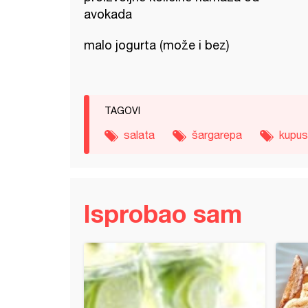
avokada
malo jogurta (može i bez)
TAGOVI
salata
šargarepa
kupus
Isprobao sam
a sa tikvicama i krompirom