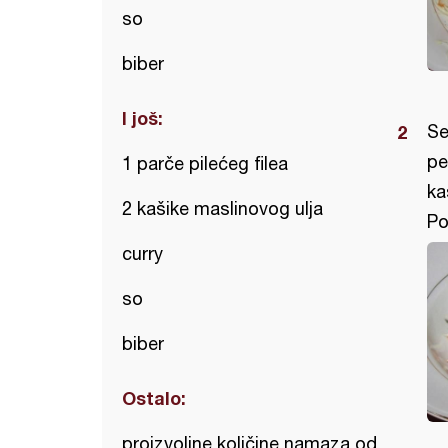
so
biber
I još:
Se
pe
1 parče pilećeg filea
ka
2 kašike maslinovog ulja
Po
curry
so
biber
Ostalo:
proizvoljne količine namaza od