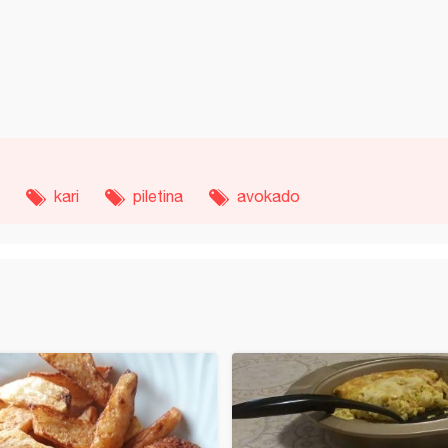
kari
piletina
avokado