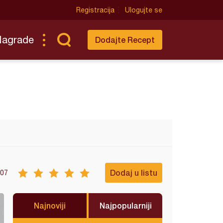
Registracija
Ulogujte se
Nagrade
Dodajte Recept
Dodaj u listu
07
Najnoviji
Najpopularniji