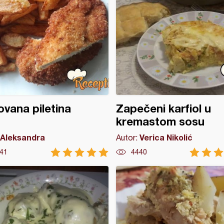
vana piletina
Zapečeni karfiol u
kremastom sosu
Aleksandra
Verica Nikolić
Autor:
41
4440