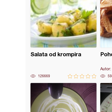
Salata od krompira
Poho
Autor:
126669
59
irinač sa tikvicom i prazilukom