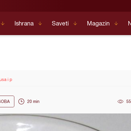
Ishrana
Saveti
Magazin
usa i p
OBA
20 min
55