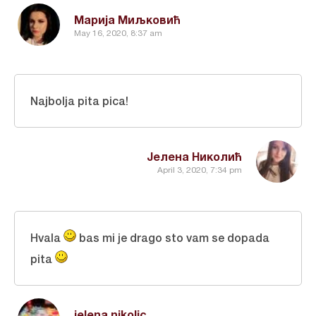
Марија Миљковић
May 16, 2020, 8:37 am
Najbolja pita pica!
Јелена Николић
April 3, 2020, 7:34 pm
Hvala
bas mi je drago sto vam se dopada
pita
jelena nikolic