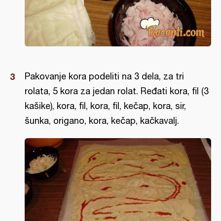
Pakovanje kora podeliti na 3 dela, za tri
rolata, 5 kora za jedan rolat. Ređati kora, fil (3
kašike), kora, fil, kora, fil, kečap, kora, sir,
šunka, origano, kora, kečap, kačkavalj.