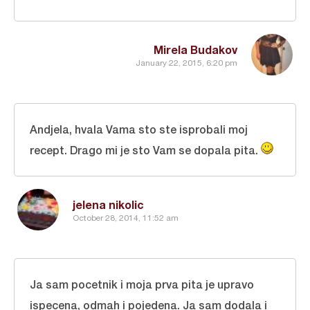
Mirela Budakov
January 22, 2015, 6:20 pm
Andjela, hvala Vama sto ste isprobali moj
recept. Drago mi je sto Vam se dopala pita.
jelena nikolic
October 28, 2014, 11:52 am
Ja sam pocetnik i moja prva pita je upravo
ispecena, odmah i pojedena. Ja sam dodala i