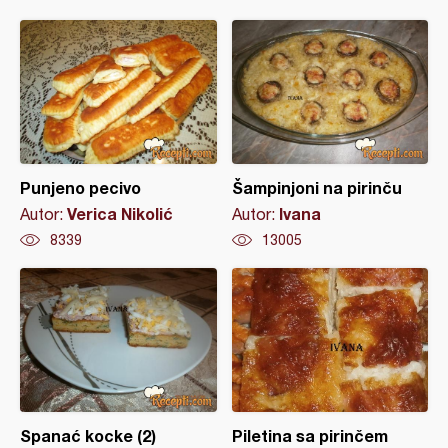
Punjeno pecivo
Šampinjoni na pirinču
Verica Nikolić
Ivana
Autor:
Autor:
8339
13005
Spanać kocke (2)
Piletina sa pirinčem