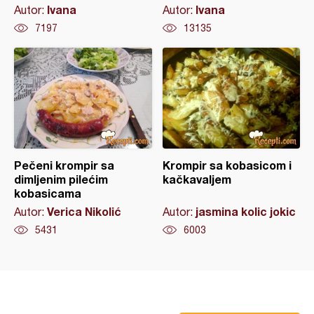
Ivana
Ivana
Autor:
Autor:
7197
13135
Pečeni krompir sa
Krompir sa kobasicom i
dimljenim pilećim
kačkavaljem
kobasicama
Verica Nikolić
jasmina kolic jokic
Autor:
Autor:
5431
6003