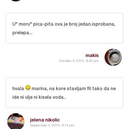
U" moru" pica-pita ova je broj jedan.isprobana,
prelepa...
makis
October 3, 2015, 8:42 pm
hvala
marina, na kore stavljam fil tako da ne
ide ni ulje ni kisela voda..
jelena nikolic
September 4, 2015, 9:14 pm