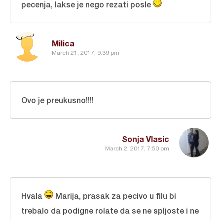
pecenja, lakse je nego rezati posle
Milica
March 21, 2017, 9:39 pm
Ovo je preukusno!!!!
Sonja Vlasic
March 2, 2017, 7:50 pm
Hvala
Marija, prasak za pecivo u filu bi
trebalo da podigne rolate da se ne spljoste i ne