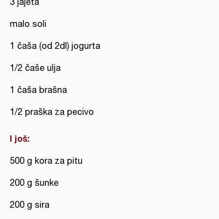
3 jajeta
malo soli
1 čaša (od 2dl) jogurta
1/2 čaše ulja
1 čaša brašna
1/2 praška za pecivo
I još:
500 g kora za pitu
200 g šunke
200 g sira