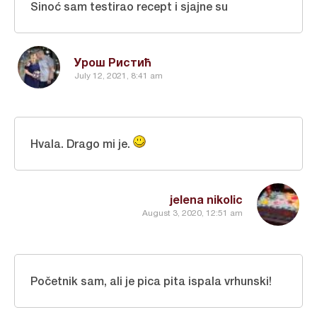
Sinoć sam testirao recept i sjajne su
Урош Ристић
July 12, 2021, 8:41 am
Hvala. Drago mi je.
jelena nikolic
August 3, 2020, 12:51 am
Početnik sam, ali je pica pita ispala vrhunski!