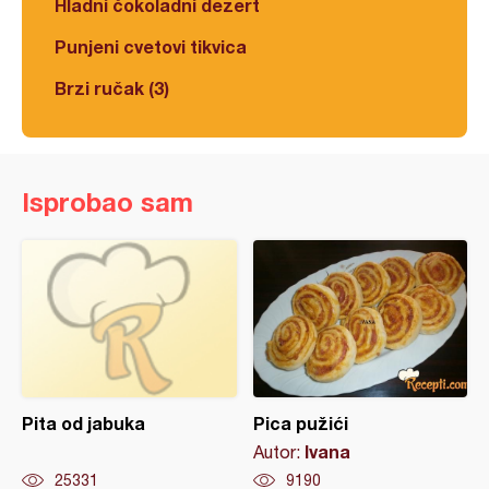
Hladni čokoladni dezert
Punjeni cvetovi tikvica
Brzi ručak (3)
Isprobao sam
Pita od jabuka
Pica pužići
Ivana
Autor:
25331
9190