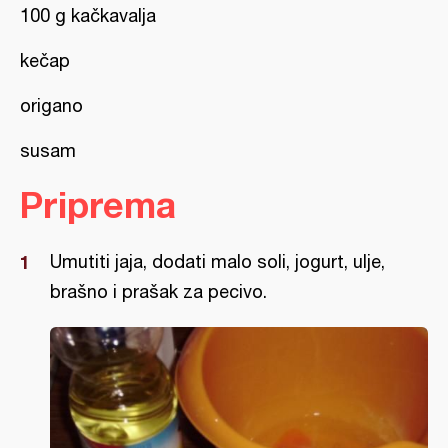
100 g kačkavalja
kečap
origano
susam
Priprema
Umutiti jaja, dodati malo soli, jogurt, ulje,
brašno i prašak za pecivo.