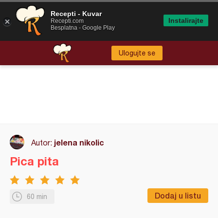
Recepti - Kuvar
Instalirajte
Recepti.com
Besplatna - Google Play
Ulogujte se
jelena nikolic
Autor:
Pica pita
Dodaj u listu
60 min