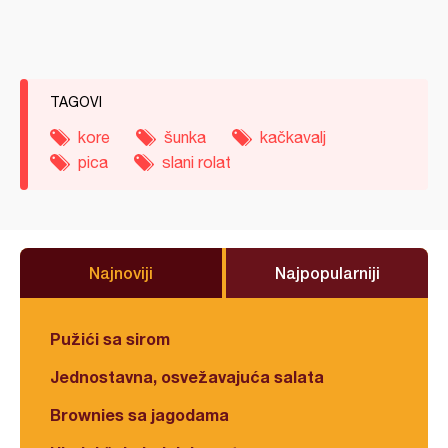
TAGOVI
kore
šunka
kačkavalj
pica
slani rolat
Najnoviji
Najpopularniji
Pužići sa sirom
Jednostavna, osvežavajuća salata
Brownies sa jagodama