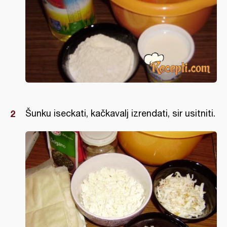
Šunku iseckati, kačkavalj izrendati, sir usitniti.