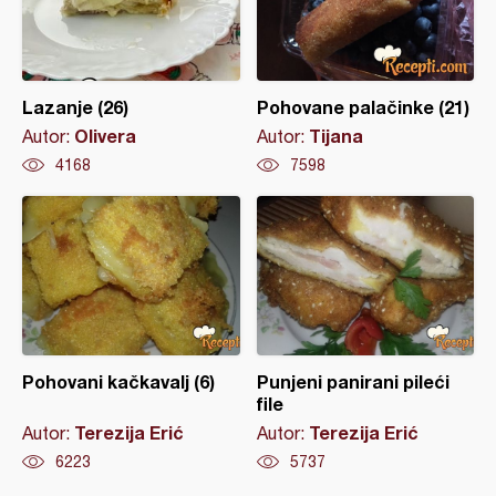
Lazanje (26)
Pohovane palačinke (21)
Olivera
Tijana
Autor:
Autor:
4168
7598
Pohovani kačkavalj (6)
Punjeni panirani pileći
file
Terezija Erić
Terezija Erić
Autor:
Autor:
6223
5737