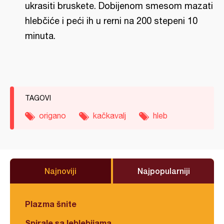
ukrasiti bruskete. Dobijenom smesom mazati
hlebčiće i peći ih u rerni na 200 stepeni 10
minuta.
TAGOVI
origano
kačkavalj
hleb
Najnoviji
Najpopularniji
Plazma šnite
Spirale sa leblebijama