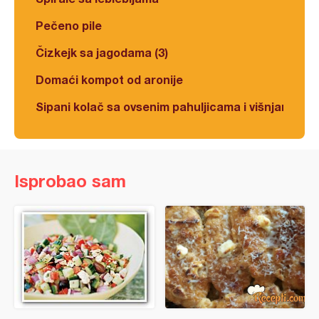
Pečeno pile
Čizkejk sa jagodama (3)
Domaći kompot od aronije
Sipani kolač sa ovsenim pahuljicama i višnjama
Isprobao sam