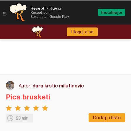
Recepti - Kuvar
Instalirajte
Recepti.com
Besplatna - Google Play
Ulogujte se
dara krstic milutinovic
Autor:
Pica brusketi
Dodaj u listu
20 min