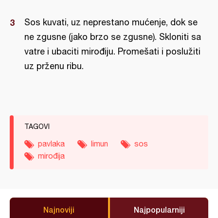
Sos kuvati, uz neprestano mućenje, dok se
ne zgusne (jako brzo se zgusne). Skloniti sa
vatre i ubaciti mirođiju. Promešati i poslužiti
uz prženu ribu.
TAGOVI
pavlaka
limun
sos
mirođija
Najnoviji
Najpopularniji