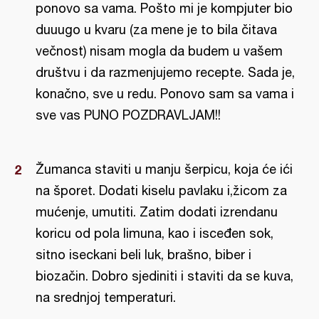
ponovo sa vama. Pošto mi je kompjuter bio
duuugo u kvaru (za mene je to bila čitava
večnost) nisam mogla da budem u vašem
društvu i da razmenjujemo recepte. Sada je,
konačno, sve u redu. Ponovo sam sa vama i
sve vas PUNO POZDRAVLJAM!!
Žumanca staviti u manju šerpicu, koja će ići
na šporet. Dodati kiselu pavlaku i,žicom za
mućenje, umutiti. Zatim dodati izrendanu
koricu od pola limuna, kao i isceđen sok,
sitno iseckani beli luk, brašno, biber i
biozačin. Dobro sjediniti i staviti da se kuva,
na srednjoj temperaturi.