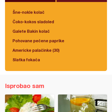
Šne-nokle kolač
Čoko-kokos sladoled
Galete Bakin kolač
Pohovane pečene paprike
Americke palačinke (30)
Slatka fokača
Isprobao sam