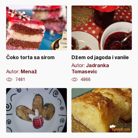
Čoko torta sa sirom
Džem od jagoda i vanile
Jadranka
Autor:
Menaž
Tomasevic
Autor:
7481
4866