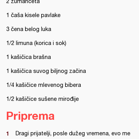
2 žumanceta
1 čaša kisele pavlake
3 čena belog luka
1/2 limuna (korica i sok)
1 kašičica brašna
1 kašičica suvog biljnog začina
1/4 kašičice mlevenog bibera
1/2 kašičice sušene mirođije
Priprema
Dragi prijatelji, posle dužeg vremena, evo me