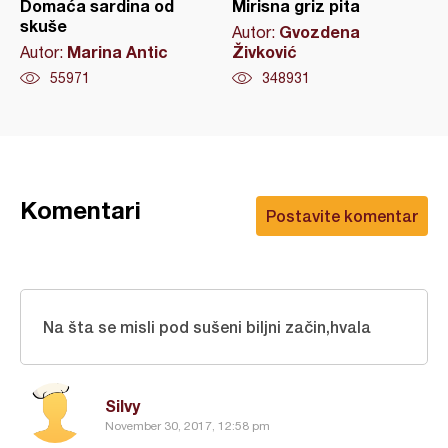
Domaća sardina od
Mirisna griz pita
skuše
Gvozdena
Autor:
Marina Antic
Živković
Autor:
55971
348931
Komentari
Postavite komentar
Na šta se misli pod sušeni biljni začin,hvala
Silvy
November 30, 2017, 12:58 pm