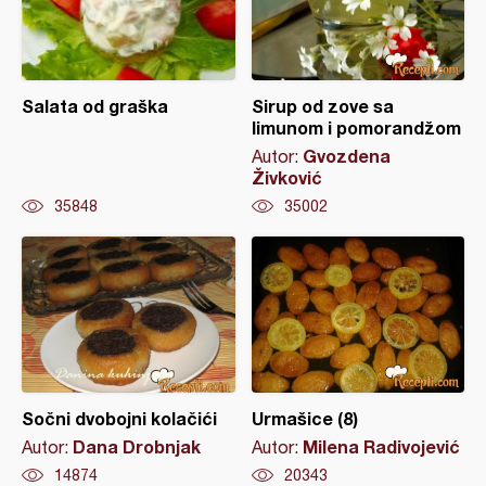
Salata od graška
Sirup od zove sa
limunom i pomorandžom
Gvozdena
Autor:
Živković
35848
35002
Sočni dvobojni kolačići
Urmašice (8)
Dana Drobnjak
Milena Radivojević
Autor:
Autor:
14874
20343