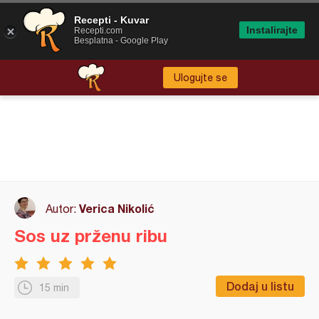
Recepti - Kuvar
Instalirajte
Recepti.com
Besplatna - Google Play
Ulogujte se
Verica Nikolić
Autor:
Sos uz prženu ribu
Dodaj u listu
15 min