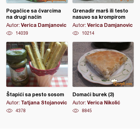
Pogačice sa čvarcima
Grenadir marš ili testo
na drugi način
nasuvo sa krompirom
Verica Damjanovic
Verica Damjanovic
Autor:
Autor:
14039
10214
Štapići sa pesto sosom
Domaći burek (3)
Tatjana Stojanovic
Verica Nikolić
Autor:
Autor:
4378
8845