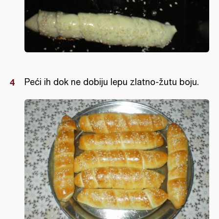
Peći ih dok ne dobiju lepu zlatno-žutu boju.