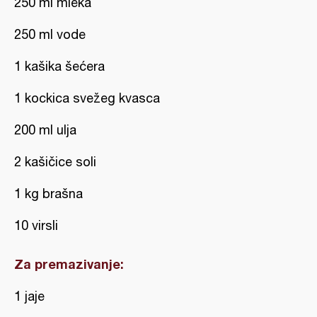
250 ml mleka
250 ml vode
1 kašika šećera
1 kockica svežeg kvasca
200 ml ulja
2 kašičice soli
1 kg brašna
10 virsli
Za premazivanje:
1 jaje