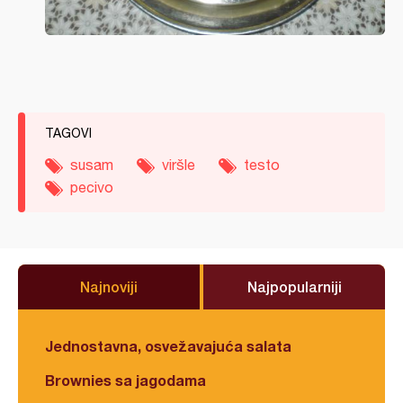
TAGOVI
susam
viršle
testo
pecivo
Najnoviji
Najpopularniji
Jednostavna, osvežavajuća salata
Brownies sa jagodama