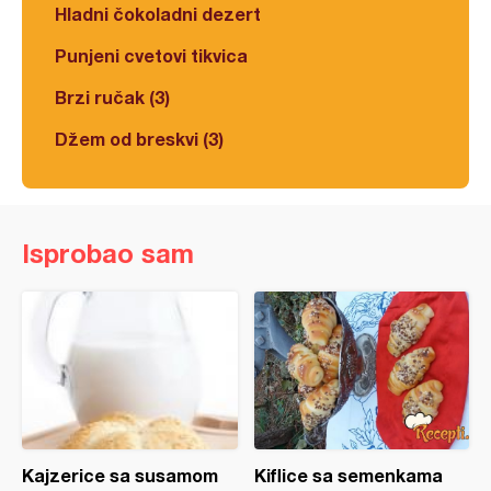
Hladni čokoladni dezert
Punjeni cvetovi tikvica
Brzi ručak (3)
Džem od breskvi (3)
Isprobao sam
Kajzerice sa susamom
Kiflice sa semenkama