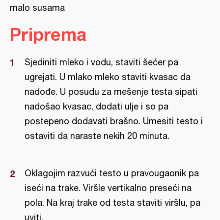
malo susama
Priprema
Sjediniti mleko i vodu, staviti šećer pa
ugrejati. U mlako mleko staviti kvasac da
nadođe. U posudu za mešenje testa sipati
nadošao kvasac, dodati ulje i so pa
postepeno dodavati brašno. Umesiti testo i
ostaviti da naraste nekih 20 minuta.
Oklagojim razvući testo u pravougaonik pa
iseći na trake. Viršle vertikalno preseći na
pola. Na kraj trake od testa staviti viršlu, pa
uviti.