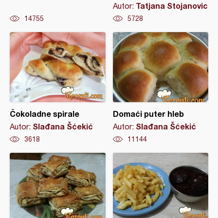
Tatjana Stojanovic
Autor:
14755
5728
Čokoladne spirale
Domaći puter hleb
Slađana Šćekić
Slađana Šćekić
Autor:
Autor:
3618
11144