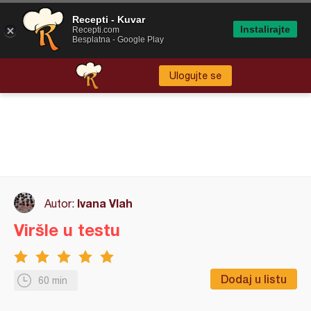
Recepti - Kuvar
Instalirajte
Recepti.com
Besplatna - Google Play
Ulogujte se
Ivana Vlah
Autor:
Viršle u testu
Dodaj u listu
60 min