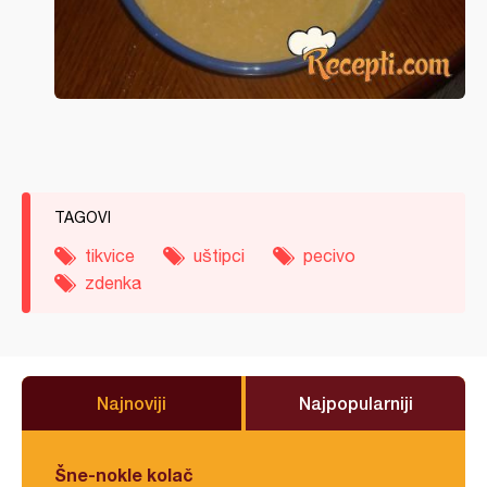
TAGOVI
tikvice
uštipci
pecivo
zdenka
Najnoviji
Najpopularniji
Šne-nokle kolač