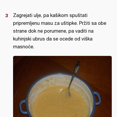
Zagrejati ulje, pa kašikom spuštati
pripremljenu masu za uštipke. Pržiti sa obe
strane dok ne porumene, pa vaditi na
kuhinjski ubrus da se ocede od viška
masnoće.