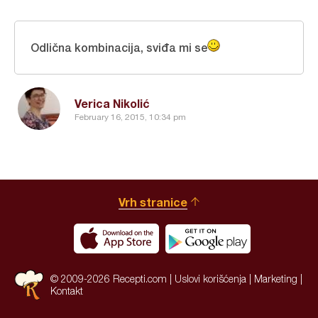
Odlična kombinacija, sviđa mi se
Verica Nikolić
February 16, 2015, 10:34 pm
Vrh stranice
© 2009-2026 Recepti.com |
Uslovi korišćenja
|
Marketing
|
Kontakt