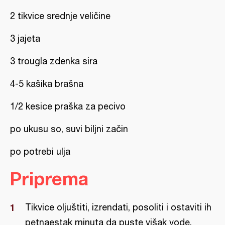
2 tikvice srednje veličine
3 jajeta
3 trougla zdenka sira
4-5 kašika brašna
1/2 kesice praška za pecivo
po ukusu so, suvi biljni začin
po potrebi ulja
Priprema
Tikvice oljuštiti, izrendati, posoliti i ostaviti ih
petnaestak minuta da puste višak vode.