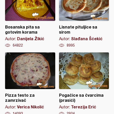
Bosanska pita sa
Lisnate pituljice sa
gotovim korama
sirom
Danijela Žikić
Slađana Šćekić
Autor:
Autor:
64822
8995
Pizza testo za
Pogačice sa čvarcima
zamrzivač
(prasići)
Verica Nikolić
Terezija Erić
Autor:
Autor:
14093
2924