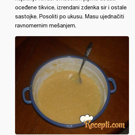
oceđene tikvice, izrendani zdenka sir i ostale
sastojke. Posoliti po ukusu. Masu ujednačiti
ravnomernim mešanjem.