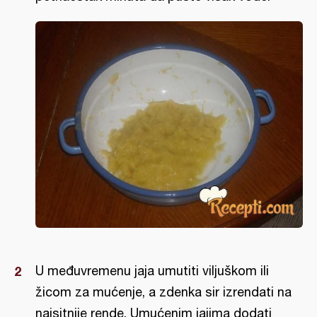
U međuvremenu jaja umutiti viljuškom ili
žicom za mućenje, a zdenka sir izrendati na
najsitnije rende. Umućenim jajima dodati