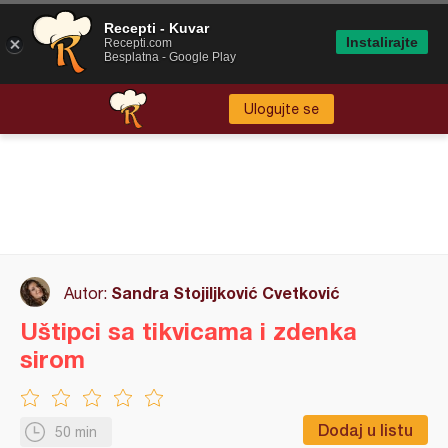
Recepti - Kuvar
Instalirajte
Recepti.com
Besplatna - Google Play
Ulogujte se
Sandra Stojiljković Cvetković
Autor:
Uštipci sa tikvicama i zdenka
sirom
Dodaj u listu
50 min