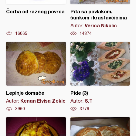
Čorba od raznog povrća
Pita sa pavlakom,
šunkom i krastavčićima
Verica Nikolić
Autor:
16065
14874
Lepinje domaće
Pide (3)
Kenan Elvisa Zekic
S.T
Autor:
Autor:
3960
3779