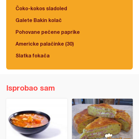
Čoko-kokos sladoled
Galete Bakin kolač
Pohovane pečene paprike
Americke palačinke (30)
Slatka fokača
Isprobao sam