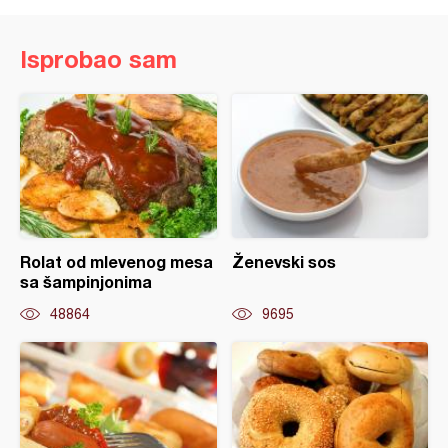
Isprobao sam
Rolat od mlevenog mesa
Ženevski sos
sa šampinjonima
48864
9695