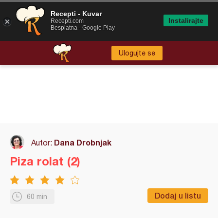
Recepti - Kuvar
Instalirajte
Recepti.com
Besplatna - Google Play
Ulogujte se
Dana Drobnjak
Autor:
Piza rolat (2)
Dodaj u listu
60 min