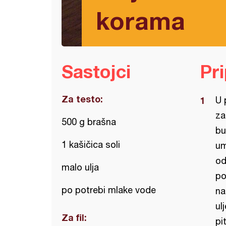
korama
Sastojci
Pr
Za testo:
U 
za
500 g brašna
bu
1 kašičica soli
um
od
malo ulja
po
po potrebi mlake vode
na
ul
Za fil:
pi