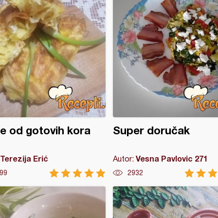
ce od gotovih kora
Super doručak
Terezija Erić
Vesna Pavlovic 271
Autor:
99
2932