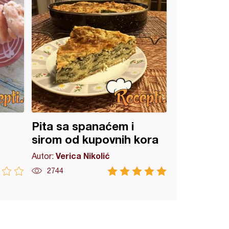
Pita sa spanaćem i
sirom od kupovnih kora
Verica Nikolić
Autor:
2744