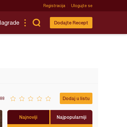
Registracija
Ulogujte se
Nagrade
Dodajte Recept
Dodaj u listu
88
Najnoviji
Najpopularniji