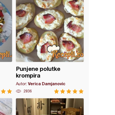
Punjene polutke
krompira
Verica Damjanovic
Autor:
2836