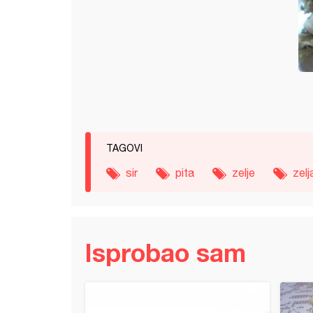
TAGOVI
sir
pita
zelje
zelj
Isprobao sam
ne polutke krompira