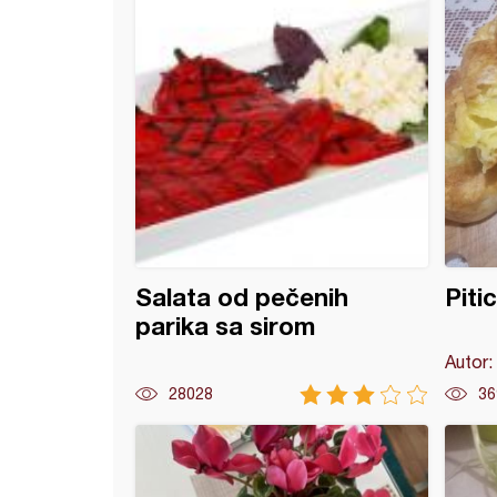
Salata od pečenih
Piti
parika sa sirom
Autor:
28028
36
sa spanaćem i sirom od kupovnih kora