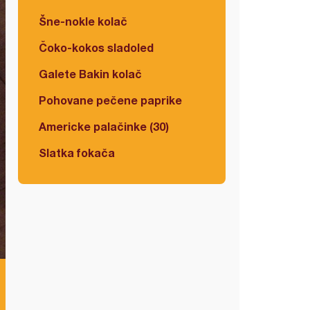
Šne-nokle kolač
Čoko-kokos sladoled
Galete Bakin kolač
Pohovane pečene paprike
Americke palačinke (30)
Slatka fokača