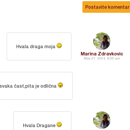
Postavite komentar
Hvala draga moja
Marina Zdravkovic
May 21, 2014, 8:55 am
,svaka čast,pita je odlična
Hvala Dragane