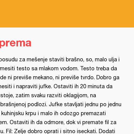
iprema
posudu za mešenje staviti brašno, so, malo ulja i
mesiti testo sa mlakom vodom. Testo treba da
de ni previše mekano, ni previše tvrdo. Dobro ga
esiti i napraviti jufke. Ostaviti ih 20 minuta da
stoje, zatim svaku razviti oklagijom, na
brašnjenoj podlozi. Jufke stavljati jednu po jednu
 kuhinjsku krpu i malo ih odozgo premazati
jem. Ostaviti ih da odmore, dok vi premate fil za
tu. Fil: Zelje dobro oprati i sitno iseckati. Dodati