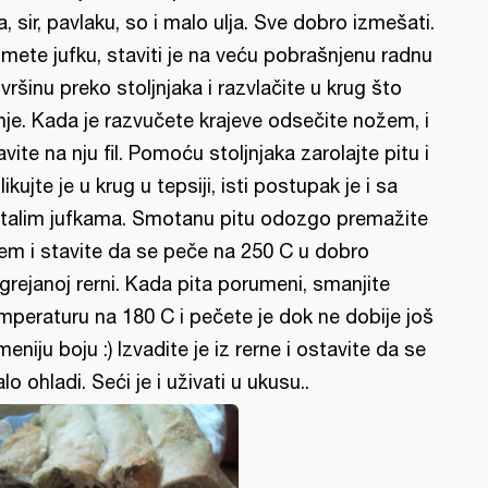
ja, sir, pavlaku, so i malo ulja. Sve dobro izmešati.
mete jufku, staviti je na veću pobrašnjenu radnu
vršinu preko stoljnjaka i razvlačite u krug što
nje. Kada je razvučete krajeve odsečite nožem, i
avite na nju fil. Pomoću stoljnjaka zarolajte pitu i
likujte je u krug u tepsiji, isti postupak je i sa
talim jufkama. Smotanu pitu odozgo premažite
jem i stavite da se peče na 250 C u dobro
grejanoj rerni. Kada pita porumeni, smanjite
mperaturu na 180 C i pečete je dok ne dobije još
meniju boju :) Izvadite je iz rerne i ostavite da se
lo ohladi. Seći je i uživati u ukusu..