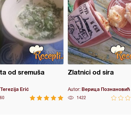
ta od sremuša
Zlatnici od sira
Terezija Erić
Верица Познановић
Autor:
60
1422