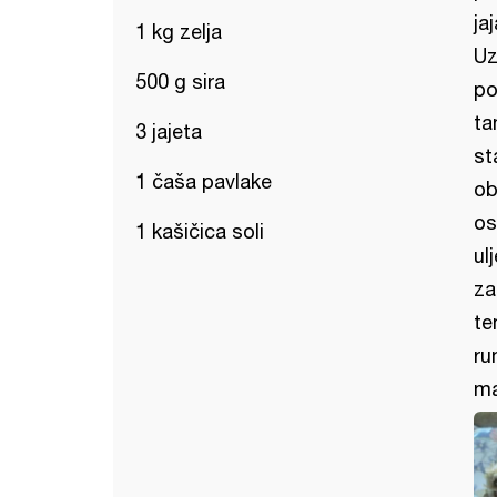
ja
1 kg zelja
Uz
500 g sira
po
ta
3 jajeta
st
1 čaša pavlake
ob
os
1 kašičica soli
ul
za
te
ru
ma