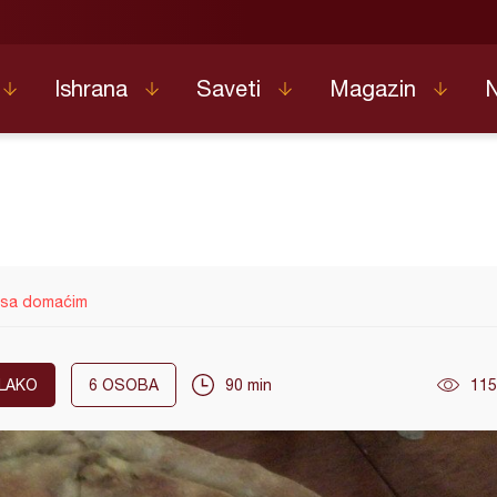
Ishrana
Saveti
Magazin
a sa domaćim
LAKO
6
OSOBA
90 min
115