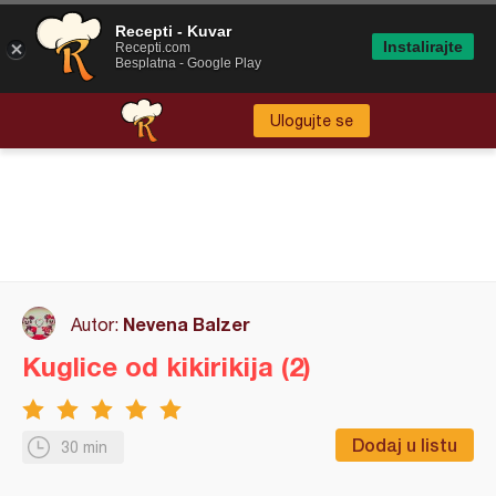
Recepti - Kuvar
Instalirajte
Recepti.com
Besplatna - Google Play
Ulogujte se
Nevena Balzer
Autor:
Kuglice od kikirikija (2)
Dodaj u listu
30 min