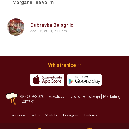
Margarin ..ne volim
Dubravka Belogrlic
April 12, 2014, 2:11 am
Vrh stranice
© 2009-2026 Recepti.com |
Uslovi korišćenja
|
Marketing
|
Kontakt
Facebook
Twitter
Youtube
Instagram
Pinterest
Site by:
HALO