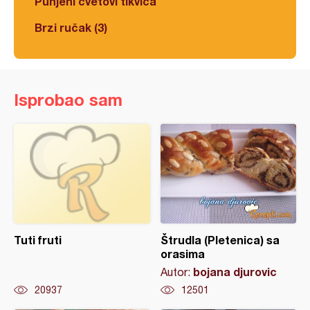
Punjeni cvetovi tikvica
Brzi ručak (3)
Isprobao sam
Tuti fruti
Štrudla (Pletenica) sa
orasima
bojana djurovic
Autor:
20937
12501