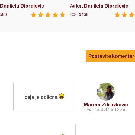
Danijela Djordjevic
Danijela Djordjevic
Autor:
586
9138
Postavite komentar
Ideja je odlicna
Marina Zdravkovic
April 12, 2014, 2:13 pm