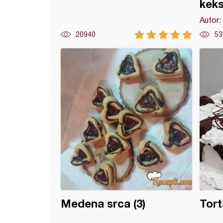
kek
Autor:
20940
53
ski jastuk
Medena srca (3)
Tort