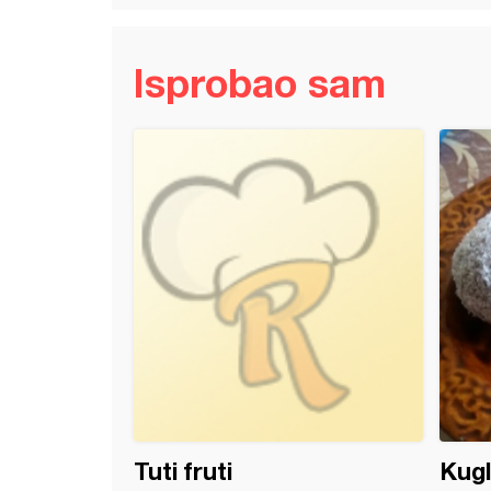
Isprobao sam
kontinetal torta
Tuti fruti
Kugl