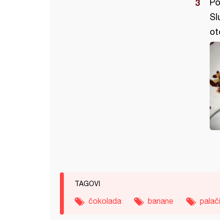
Po
Sl
ot
TAGOVI
čokolada
banane
palač