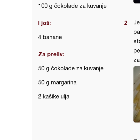
100 g čokolade za kuvanje
Je
I još:
pa
4 banane
st
pe
Za preliv:
za
50 g čokolade za kuvanje
50 g margarina
2 kašike ulja