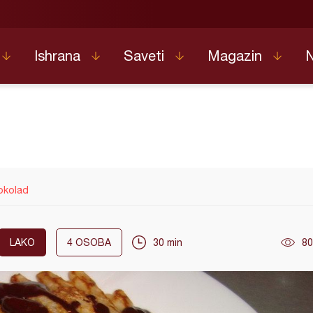
Ishrana
Saveti
Magazin
okolad
LAKO
4
OSOBA
30 min
80