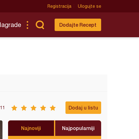
Registracija
Ulogujte se
Nagrade
Dodajte Recept
Dodaj u listu
11
Najnoviji
Najpopularniji