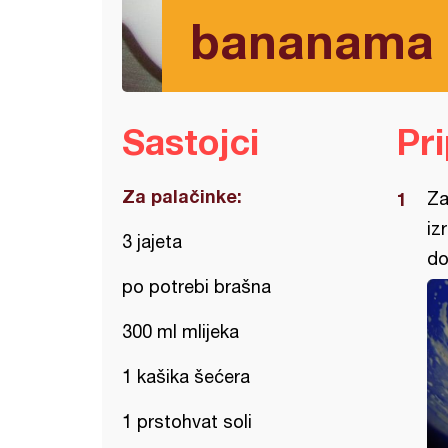
bananama
Sastojci
Pr
Za palačinke:
Za
iz
3 jajeta
do
po potrebi brašna
300 ml mlijeka
1 kašika šećera
1 prstohvat soli