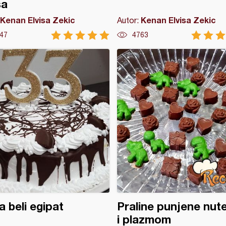
sa
Kenan Elvisa Zekic
Kenan Elvisa Zekic
Autor:
47
4763
a beli egipat
Praline punjene nut
i plazmom