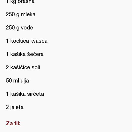
1 kg brašna
250 g mleka
250 g vode
1 kockica kvasca
1 kašika šećera
2 kašičice soli
50 ml ulja
1 kašika sirćeta
2 jajeta
Za fil: