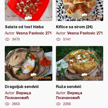
Salata od tost hleba
Kiflice sa sirom (24)
Vesna Pavlovic 271
Vesna Pavlovic 271
Autor:
Autor:
3470
5141
Dragoljub sendvič
Ruža sendvič
Верица
Верица
Autor:
Autor:
Познановић
Познановић
2653
2266