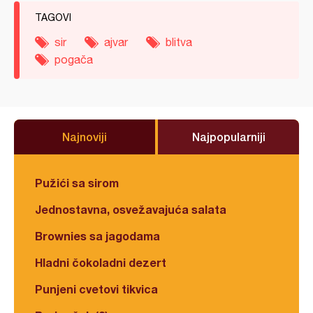
TAGOVI
sir
ajvar
blitva
pogača
Najnoviji
Najpopularniji
Pužići sa sirom
Jednostavna, osvežavajuća salata
Brownies sa jagodama
Hladni čokoladni dezert
Punjeni cvetovi tikvica