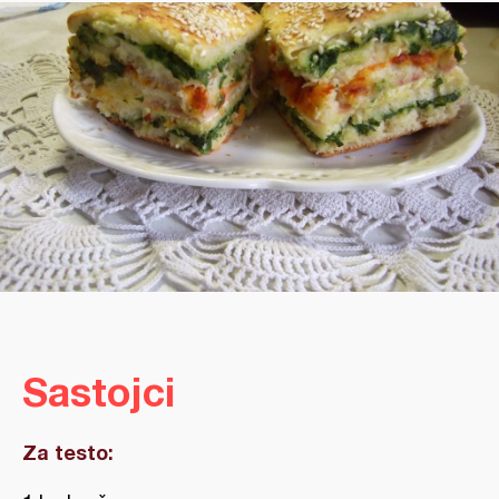
Sastojci
Za testo: