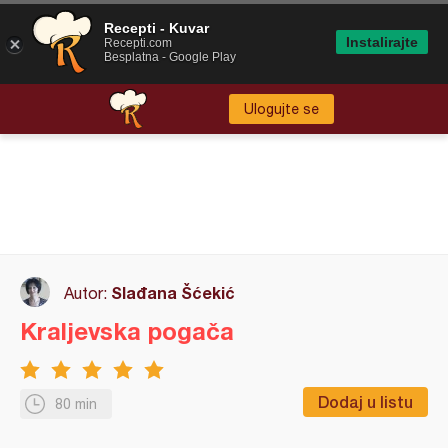
Recepti - Kuvar
Instalirajte
Recepti.com
Besplatna - Google Play
Ulogujte se
Slađana Šćekić
Autor:
Kraljevska pogača
Dodaj u listu
80 min