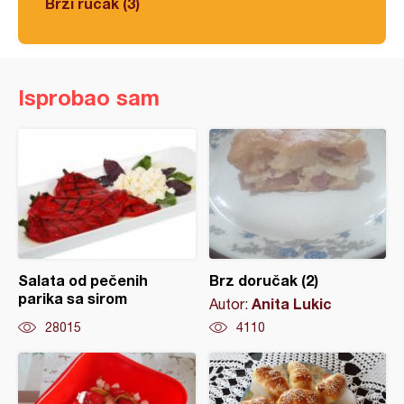
Brzi ručak (3)
Isprobao sam
Salata od pečenih
Brz doručak (2)
parika sa sirom
Anita Lukic
Autor:
28015
4110