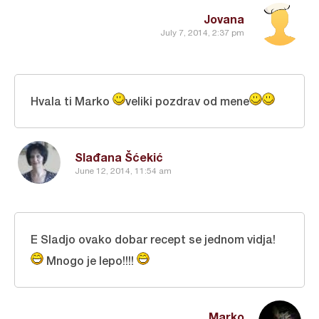
Jovana
July 7, 2014, 2:37 pm
Hvala ti Marko
veliki pozdrav od mene
Slađana Šćekić
June 12, 2014, 11:54 am
E Sladjo ovako dobar recept se jednom vidja!
Mnogo je lepo!!!!
Marko