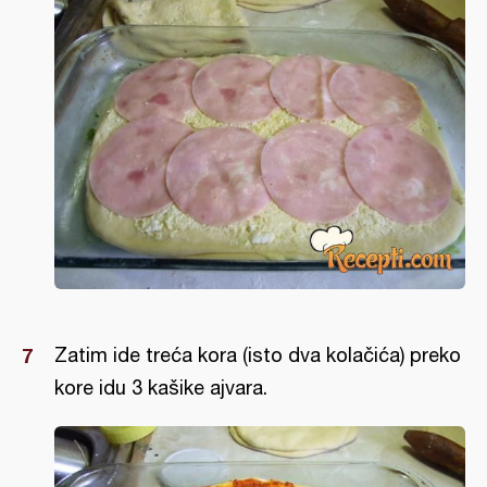
Zatim ide treća kora (isto dva kolačića) preko
kore idu 3 kašike ajvara.