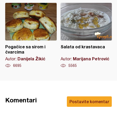
Pogačice sa sirom i
Salata od krastavaca
čvarcima
Danijela Žikić
Marijana Petrović
Autor:
Autor:
6695
5565
Komentari
Postavite komentar