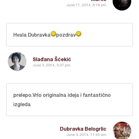
June 11, 2014, 8:18 pm
Hvala Dubravka
pozdrav
Slađana Šćekić
June 3, 2014, 3:37 pm
prelepo.Vrlo originalna ideja i fantastično
izgleda
Dubravka Belogrlic
June 3, 2014, 11:45 am