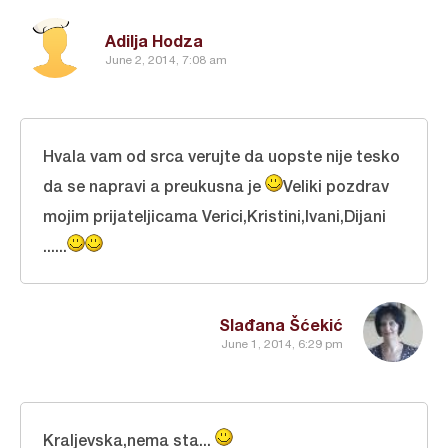
Adilja Hodza
June 2, 2014, 7:08 am
Hvala vam od srca verujte da uopste nije tesko
da se napravi a preukusna je
Veliki pozdrav
mojim prijateljicama Verici,Kristini,Ivani,Dijani
......
Slađana Šćekić
June 1, 2014, 6:29 pm
Kraljevska,nema sta...