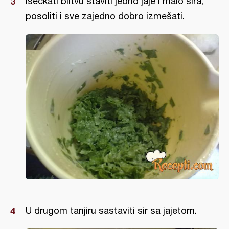
Iseckati blitvu staviti jedno jaje i malo sira,
posoliti i sve zajedno dobro izmešati.
U drugom tanjiru sastaviti sir sa jajetom.