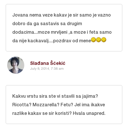
Jovana nema veze kakav je sir samo je vazno
dobro da ga sastavis sa drugim
dodacima...moze mrvljeni ,a moze i feta samo
da nije kackavalj....pozdrav od mene
Slađana Šćekić
July 8, 2014, 7:38 am
Kakvu vrstu sira ste vi stavili sa jajima?
Ricotta? Mozzarella? Fetu? Jel ima ikakve
razlike kakav se sir koristi? Hvala unapred.