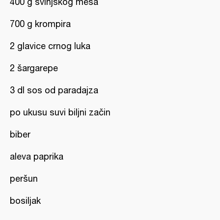
400 g svinjskog mesa
700 g krompira
2 glavice crnog luka
2 šargarepe
3 dl sos od paradajza
po ukusu suvi biljni začin
biber
aleva paprika
peršun
bosiljak