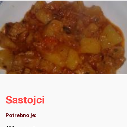
Sastojci
Potrebno je: