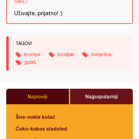
SAVET
Uživajte, prijatno! :)
TAGOVI
krompir
bosiljak
svinjetina
gulaš
Najnoviji
Najpopularniji
Šne-nokle kolač
Čoko-kokos sladoled