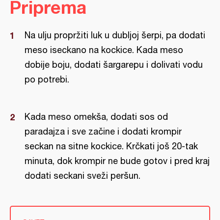
Priprema
Na ulju propržiti luk u dubljoj šerpi, pa dodati
meso iseckano na kockice. Kada meso
dobije boju, dodati šargarepu i dolivati vodu
po potrebi.
Kada meso omekša, dodati sos od
paradajza i sve začine i dodati krompir
seckan na sitne kockice. Krčkati još 20-tak
minuta, dok krompir ne bude gotov i pred kraj
dodati seckani sveži peršun.