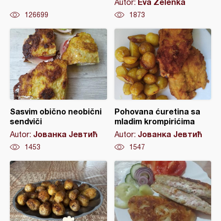
Eva Zelenka
Autor:
126699
1873
Sasvim obično neobični
Pohovana ćuretina sa
sendviči
mladim krompirićima
Јованка Јевтић
Јованка Јевтић
Autor:
Autor:
1453
1547