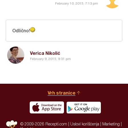
February 10, 2015, 7:13 pm
Odlično!
Verica Nikolić
February 9, 2015, 9:31 pm
Vrh stranice
© 2009-2026 Recepti.com |
Uslovi korišćenja
|
Marketing
|