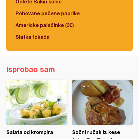
Galete Bakin kolač
Pohovane pečene paprike
Americke palačinke (30)
Slatka fokača
Isprobao sam
Salata od krompira
Sočni ručak iz kese