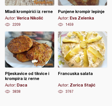
Mladi krompirići iz rerne
Punjene krompir lepinje
Verica Nikolić
Eva Zelenka
Autor:
Autor:
2209
1459
Pljeskavice od tikvice i
Francuska salata
krompira iz rerne
Daca
Zorica Stajić
Autor:
Autor:
3838
3767