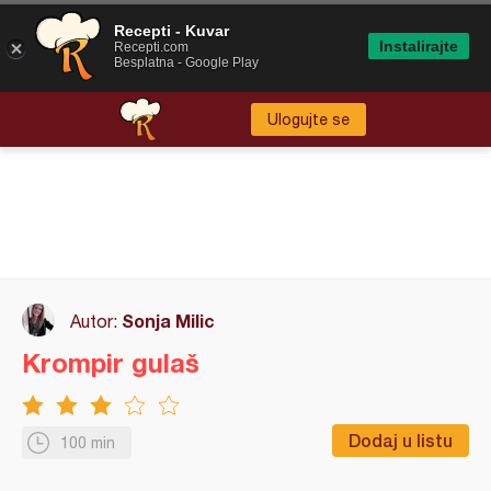
Recepti - Kuvar
Instalirajte
Recepti.com
Besplatna - Google Play
Ulogujte se
Sonja Milic
Autor:
Krompir gulaš
Dodaj u listu
100 min