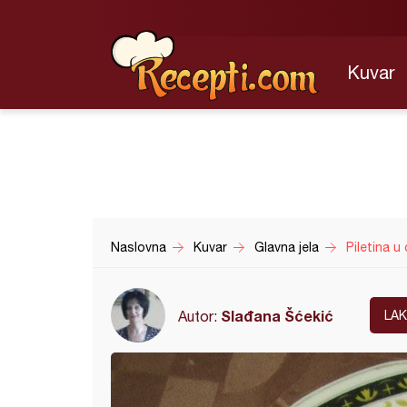
Kuvar
Naslovna
Kuvar
Glavna jela
Piletina u
Slađana Šćekić
Autor:
LA