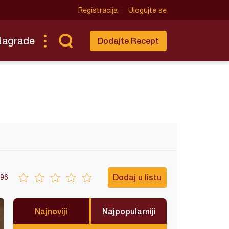
Registracija
Ulogujte se
Nagrade
Dodajte Recept
Dodaj u listu
96
Najnoviji
Najpopularniji