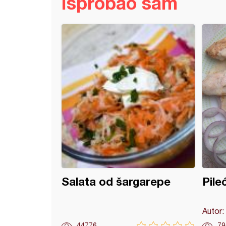
Isprobao sam
 paketići
Salata od šargarepe
Pileć
Autor:
44776
79