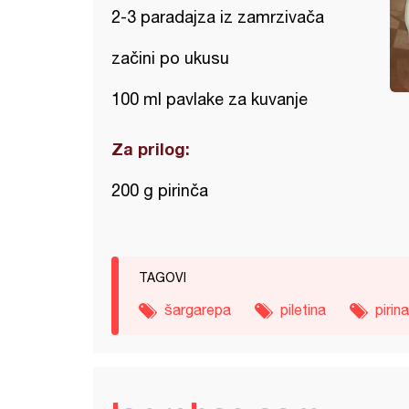
2-3 paradajza iz zamrzivača
začini po ukusu
100 ml pavlake za kuvanje
Za prilog:
200 g pirinča
TAGOVI
šargarepa
piletina
pirin