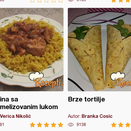
tina sa
Brze tortilje
melizovanim lukom
Verica Nikolić
Branka Cosic
Autor:
91
9138