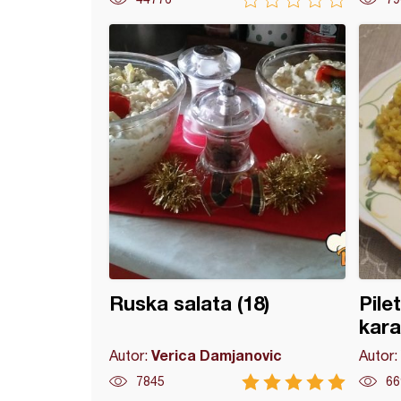
piletina i svinjski but
Ruska salata (18)
Pile
kara
Verica Damjanovic
Autor:
Autor:
7845
66