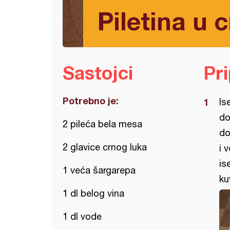
Piletina u
Sastojci
Pr
Potrebno je:
Is
do
2 pileća bela mesa
do
2 glavice crnog luka
i 
is
1 veća šargarepa
ku
1 dl belog vina
1 dl vode