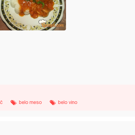
ač
belo meso
belo vino