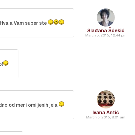
Hvala Vam super ste
Slađana Šćekić
March 5, 2015, 12:44 pm
o!
dno od meni omiljenih jela
Ivana Antić
March 5, 2015, 8:01 am