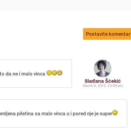
Postavite komentar
o da ne i malo vinca
Slađana Šćekić
March 8, 2015, 10:09 am
ljena piletina sa malo vinca u i pored nje je super