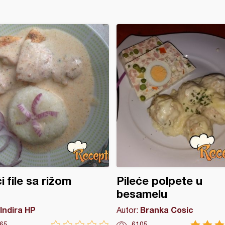
i file sa rižom
Pileće polpete u
besamelu
Indira HP
Branka Cosic
Autor:
65
6105