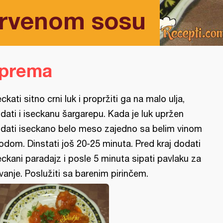
 crvenom sosu
iprema
eckati sitno crni luk i propržiti ga na malo ulja,
dati i iseckanu šargarepu. Kada je luk upržen
dati iseckano belo meso zajedno sa belim vinom
vodom. Dinstati još 20-25 minuta. Pred kraj dodati
eckani paradajz i posle 5 minuta sipati pavlaku za
vanje. Poslužiti sa barenim pirinčem.