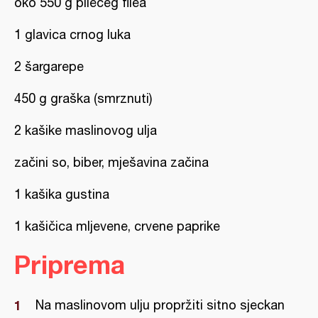
oko 550 g pilećeg filea
1 glavica crnog luka
2 šargarepe
450 g graška (smrznuti)
2 kašike maslinovog ulja
začini so, biber, mješavina začina
1 kašika gustina
1 kašičica mljevene, crvene paprike
Priprema
Na maslinovom ulju propržiti sitno sjeckan