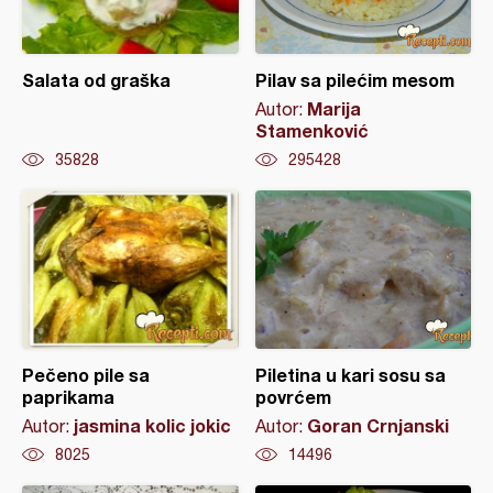
Salata od graška
Pilav sa pilećim mesom
Marija
Autor:
Stamenković
35828
295428
Pečeno pile sa
Piletina u kari sosu sa
paprikama
povrćem
jasmina kolic jokic
Goran Crnjanski
Autor:
Autor:
8025
14496