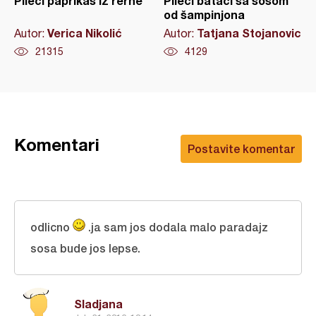
Pileći paprikaš iz rerne
Pileći bataci sa sosom
od šampinjona
Verica Nikolić
Tatjana Stojanovic
Autor:
Autor:
21315
4129
Komentari
Postavite komentar
odlicno
.ja sam jos dodala malo paradajz
sosa bude jos lepse.
Sladjana