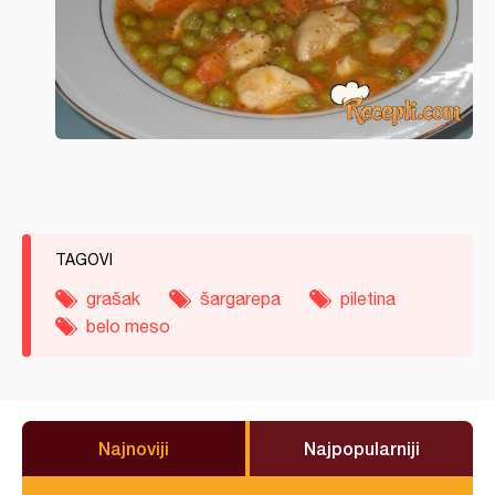
TAGOVI
grašak
šargarepa
piletina
belo meso
Najnoviji
Najpopularniji