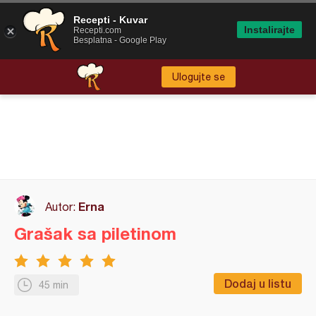
Recepti - Kuvar
Instalirajte
Recepti.com
Besplatna - Google Play
Ulogujte se
Erna
Autor:
Grašak sa piletinom
Dodaj u listu
45 min