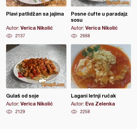
Plavi patlidžan sa jajima
Posne ćufte u paradajz
sosu
Verica Nikolić
Verica Nikolić
Autor:
Autor:
2137
2668
Gulaš od soje
Lagani letnji ručak
Verica Nikolić
Eva Zelenka
Autor:
Autor:
2129
2258