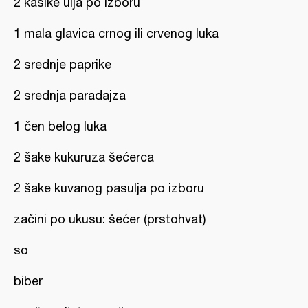
2 kašike ulja po izboru
1 mala glavica crnog ili crvenog luka
2 srednje paprike
2 srednja paradajza
1 čen belog luka
2 šake kukuruza šećerca
2 šake kuvanog pasulja po izboru
začini po ukusu: šećer (prstohvat)
so
biber