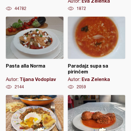
Eva Zelenka
Autor:
44782
1872
Pasta alla Norma
Paradajz supa sa
pirinčem
Tijana Vodoplav
Eva Zelenka
Autor:
Autor:
2144
2059