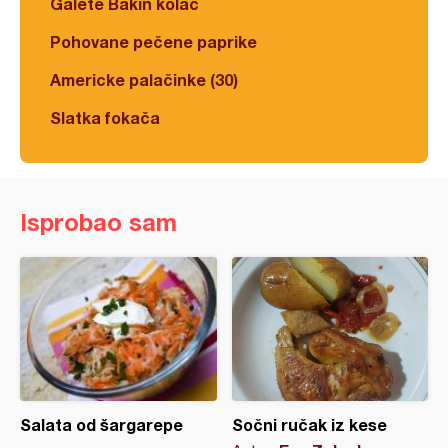
Galete Bakin kolač
Pohovane pečene paprike
Americke palačinke (30)
Slatka fokača
Isprobao sam
Salata od šargarepe
Sočni ručak iz kese