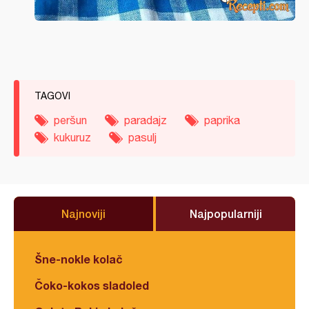
TAGOVI
peršun
paradajz
paprika
kukuruz
pasulj
Najnoviji
Najpopularniji
Šne-nokle kolač
Čoko-kokos sladoled