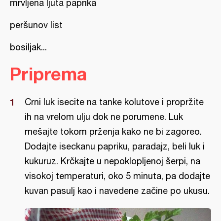
mrvljena ljuta paprika
peršunov list
bosiljak...
Priprema
Crni luk isecite na tanke kolutove i propržite
ih na vrelom ulju dok ne porumene. Luk
mešajte tokom prženja kako ne bi zagoreo.
Dodajte iseckanu papriku, paradajz, beli luk i
kukuruz. Krčkajte u nepoklopljenoj šerpi, na
visokoj temperaturi, oko 5 minuta, pa dodajte
kuvan pasulj kao i navedene začine po ukusu.