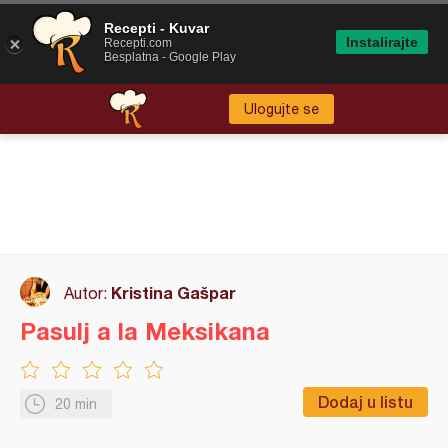
Recepti - Kuvar
Instalirajte
Recepti.com
Besplatna - Google Play
Ulogujte se
Kristina Gašpar
Autor:
Pasulj a la Meksikana
Dodaj u listu
20 min