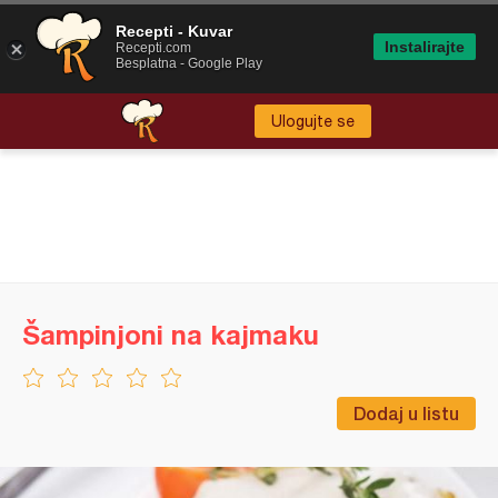
Recepti - Kuvar
Instalirajte
Recepti.com
Besplatna - Google Play
Ulogujte se
Šampinjoni na kajmaku
Dodaj u listu