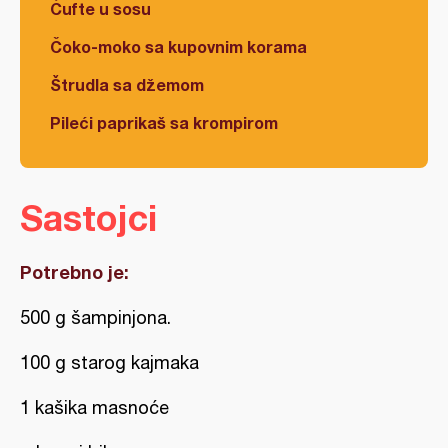
Ćufte u sosu
Čoko-moko sa kupovnim korama
Štrudla sa džemom
Pileći paprikaš sa krompirom
Sastojci
Potrebno je:
500 g šampinjona.
100 g starog kajmaka
1 kašika masnoće