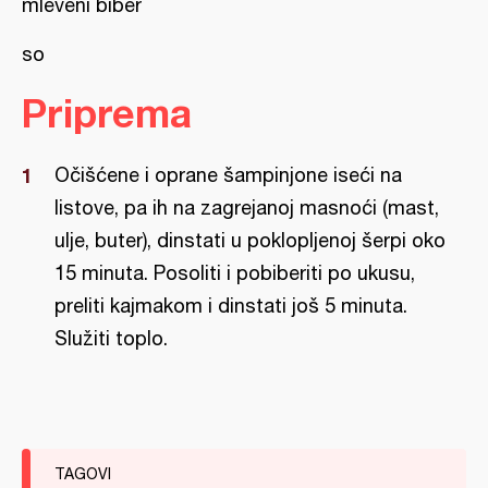
mleveni biber
so
Priprema
Očišćene i oprane šampinjone iseći na
listove, pa ih na zagrejanoj masnoći (mast,
ulje, buter), dinstati u poklopljenoj šerpi oko
15 minuta. Posoliti i pobiberiti po ukusu,
preliti kajmakom i dinstati još 5 minuta.
Služiti toplo.
TAGOVI