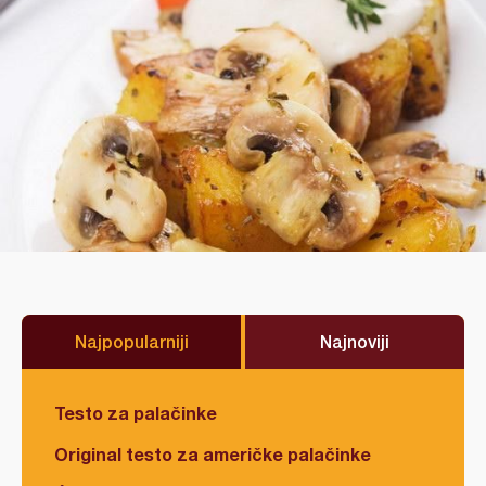
Najpopularniji
Najnoviji
Testo za palačinke
Original testo za američke palačinke