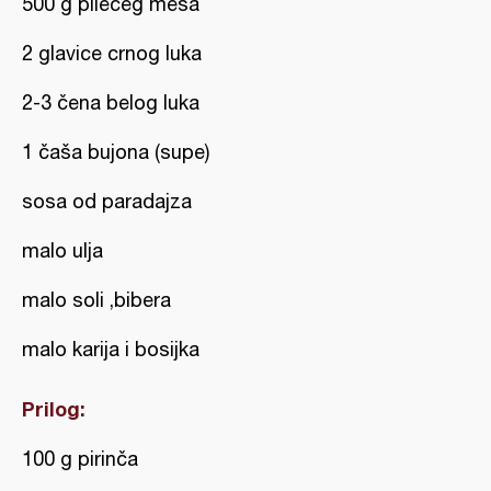
500 g pilećeg mesa
2 glavice crnog luka
2-3 čena belog luka
1 čaša bujona (supe)
sosa od paradajza
malo ulja
malo soli ,bibera
malo karija i bosijka
Prilog:
100 g pirinča