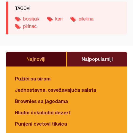
TAGOVI
bosiljak
kari
piletina
pirinač
Najnoviji
Najpopularniji
Pužići sa sirom
Jednostavna, osvežavajuća salata
Brownies sa jagodama
Hladni čokoladni dezert
Punjeni cvetovi tikvica