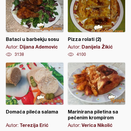
Bataci u barbekju sosu
Pizza rolati (2)
Dijana Ademovic
Danijela Žikić
Autor:
Autor:
3138
4100
Domaća pileća salama
Marinirana piletina sa
pečenim krompirom
Terezija Erić
Verica Nikolić
Autor:
Autor: