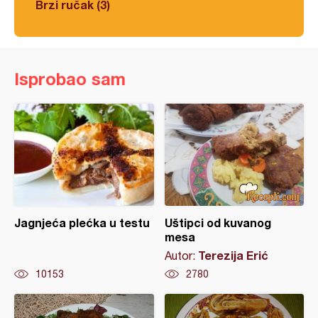
Brzi ručak (3)
Isprobao sam
Jagnjeća plećka u testu
Uštipci od kuvanog
mesa
Terezija Erić
Autor:
10153
2780