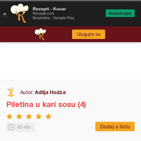
Recepti - Kuvar
Instalirajte
Recepti.com
Besplatna - Google Play
Ulogujte se
Adilja Hodza
Autor:
Piletina u kari sosu (4)
Dodaj u listu
60 min