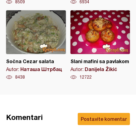
8509
6934
Sočna Cezar salata
Slani mafini sa pavlakom
Наташа Штрбац
Danijela Žikić
Autor:
Autor:
8438
12722
Komentari
Postavite komentar