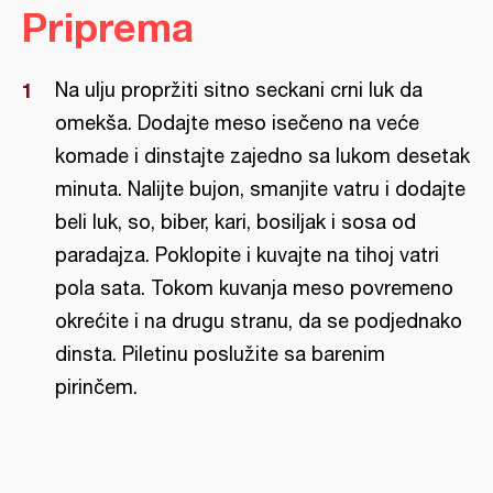
Priprema
Na ulju propržiti sitno seckani crni luk da
omekša. Dodajte meso isečeno na veće
komade i dinstajte zajedno sa lukom desetak
minuta. Nalijte bujon, smanjite vatru i dodajte
beli luk, so, biber, kari, bosiljak i sosa od
paradajza. Poklopite i kuvajte na tihoj vatri
pola sata. Tokom kuvanja meso povremeno
okrećite i na drugu stranu, da se podjednako
dinsta. Piletinu poslužite sa barenim
pirinčem.