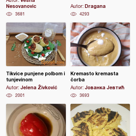
Autor:
Nesovanovic
Dragana
Autor:
3681
4293
Tikvice punjene polbom i
Kremasto kremasta
tunjevinom
čorba
Jelena Živković
Јованка Јевтић
Autor:
Autor:
2001
3693