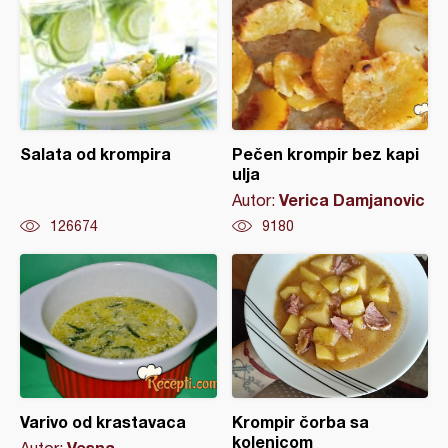
Salata od krompira
Pečen krompir bez kapi
ulja
Verica Damjanovic
Autor:
126674
9180
Varivo od krastavaca
Krompir čorba sa
kolenicom
Vesna