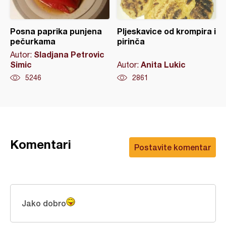
Posna paprika punjena
Pljeskavice od krompira i
pečurkama
pirinča
Sladjana Petrovic
Autor:
Simic
Anita Lukic
Autor:
5246
2861
Komentari
Postavite komentar
Jako dobro