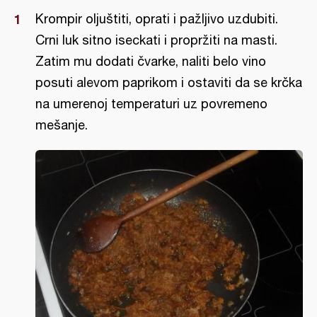
Krompir oljuštiti, oprati i pažljivo uzdubiti.
Crni luk sitno iseckati i propržiti na masti.
Zatim mu dodati čvarke, naliti belo vino
posuti alevom paprikom i ostaviti da se krčka
na umerenoj temperaturi uz povremeno
mešanje.