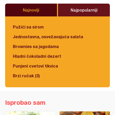
Najnoviji
Najpopularniji
Pužići sa sirom
Jednostavna, osvežavajuća salata
Brownies sa jagodama
Hladni čokoladni dezert
Punjeni cvetovi tikvica
Brzi ručak (3)
Isprobao sam