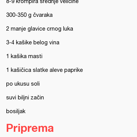
8-9 krompira srednje veličine
300-350 g čvaraka
2 manje glavice crnog luka
3-4 kašike belog vina
1 kašika masti
1 kašičica slatke aleve paprike
po ukusu soli
suvi biljni začin
bosiljak
Priprema