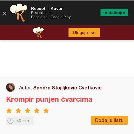
Recepti - Kuvar
Instalirajte
Recepti.com
Besplatna - Google Play
Ulogujte se
Sandra Stojiljković Cvetković
Autor:
Krompir punjen čvarcima
Dodaj u listu
50 min