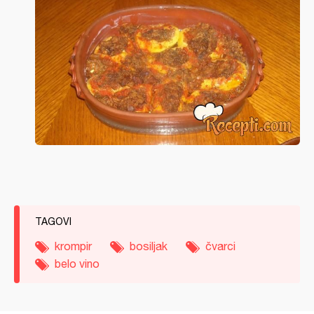
TAGOVI
krompir
bosiljak
čvarci
belo vino