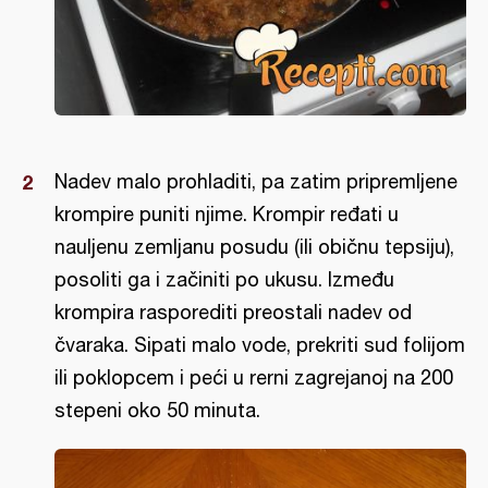
Nadev malo prohladiti, pa zatim pripremljene
krompire puniti njime. Krompir ređati u
nauljenu zemljanu posudu (ili običnu tepsiju),
posoliti ga i začiniti po ukusu. Između
krompira rasporediti preostali nadev od
čvaraka. Sipati malo vode, prekriti sud folijom
ili poklopcem i peći u rerni zagrejanoj na 200
stepeni oko 50 minuta.