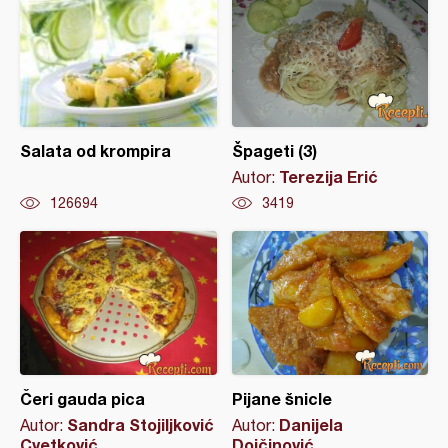
Salata od krompira
Špageti (3)
Terezija Erić
Autor:
126694
3419
Čeri gauda pica
Pijane šnicle
Sandra Stojiljković
Danijela
Autor:
Autor:
Cvetković
Dojčinović