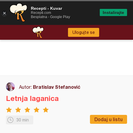
Recepti - Kuvar
Instalirajte
Recepti.com
Besplatna - Google Play
Ulogujte se
Bratislav Stefanović
Autor:
Letnja laganica
Dodaj u listu
30 min