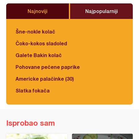
Najnoviji
Najpopularniji
Šne-nokle kolač
Čoko-kokos sladoled
Galete Bakin kolač
Pohovane pečene paprike
Americke palačinke (30)
Slatka fokača
Isprobao sam