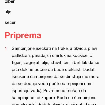
biber
ulje
šećer
Priprema
Šampinjone iseckati na trake, a tikvicu, plavi
patlidžan, paradajz i crni luk na kockice. U
tiganj zagrejati ulje, staviti crni i beli luk da se
prži dok ne počne da bude staklast. Dodati
iseckane šampinjone da se dinstaju (ne mora
da se dodaje voda pošto šampinjoni sami
ispuštaju vodu). Povremeno mešati da
šampinjone ne zagore. Kada su šampinjoni
postali meki, dodati tikvice, plavi patlidžan i