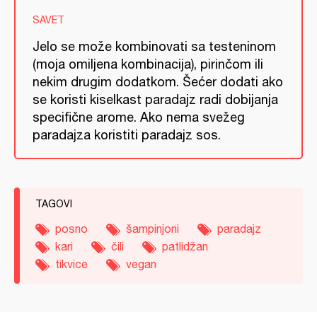
SAVET
Jelo se može kombinovati sa testeninom
(moja omiljena kombinacija), pirinčom ili
nekim drugim dodatkom. Šećer dodati ako
se koristi kiselkast paradajz radi dobijanja
specifične arome. Ako nema svežeg
paradajza koristiti paradajz sos.
TAGOVI
posno
šampinjoni
paradajz
kari
čili
patlidžan
tikvice
vegan