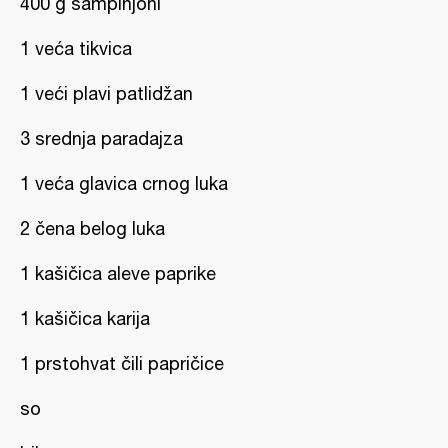
400 g šampinjoni
1 veća tikvica
1 veći plavi patlidžan
3 srednja paradajza
1 veća glavica crnog luka
2 čena belog luka
1 kašičica aleve paprike
1 kašičica karija
1 prstohvat čili papričice
so