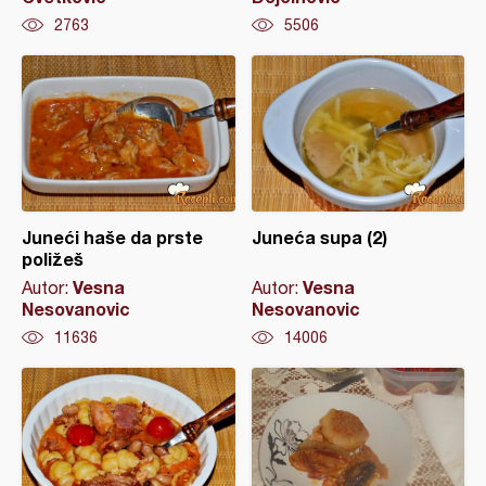
2763
5506
Juneći haše da prste
Juneća supa (2)
poližeš
Vesna
Vesna
Autor:
Autor:
Nesovanovic
Nesovanovic
11636
14006