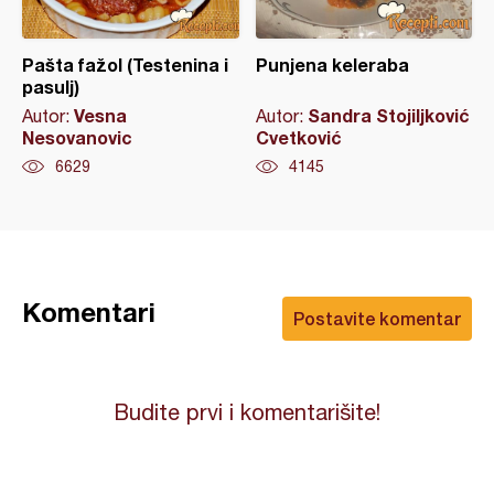
Pašta fažol (Testenina i
Punjena keleraba
pasulj)
Vesna
Sandra Stojiljković
Autor:
Autor:
Nesovanovic
Cvetković
6629
4145
Komentari
Postavite komentar
Budite prvi i komentarišite!