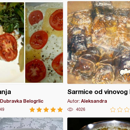
anja
Sarmice od vinovog l
Dubravka Belogrlic
Aleksandra
Autor:
49
4026