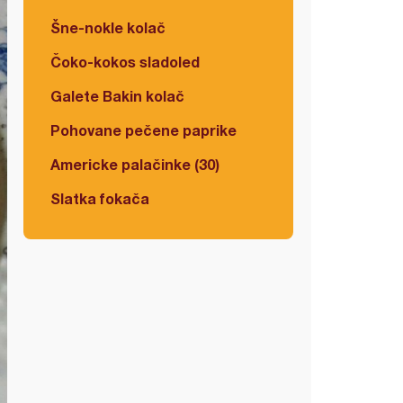
Šne-nokle kolač
Čoko-kokos sladoled
Galete Bakin kolač
Pohovane pečene paprike
Americke palačinke (30)
Slatka fokača