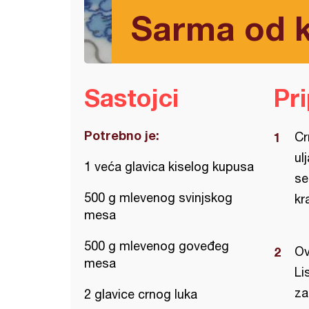
Sarma od k
Sastojci
Pr
Potrebno je:
Cr
ul
1 veća glavica kiselog kupusa
se
500 g mlevenog svinjskog
kr
mesa
500 g mlevenog goveđeg
Ov
mesa
Li
za
2 glavice crnog luka