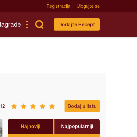
Registracija
Ulogujte se
Nagrade
Dodajte Recept
Dodaj u listu
12
Najnoviji
Najpopularniji