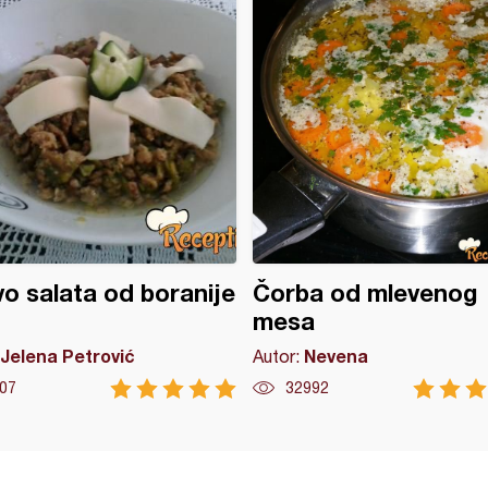
vo salata od boranije
Čorba od mlevenog
mesa
Jelena Petrović
Nevena
Autor:
07
32992