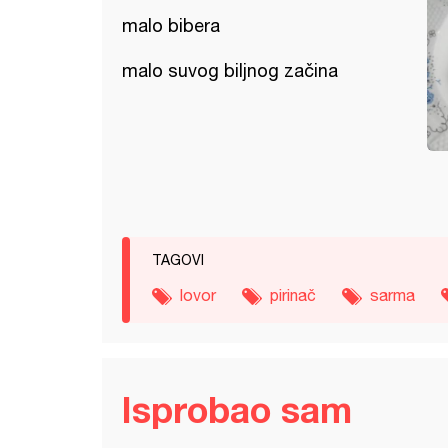
malo bibera
malo suvog biljnog začina
TAGOVI
lovor
pirinač
sarma
Isprobao sam