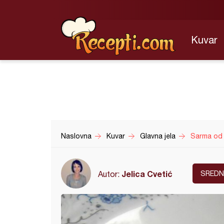
Kuvar
Naslovna
Kuvar
Glavna jela
Sarma od 
Jelica Cvetić
Autor:
SREDN