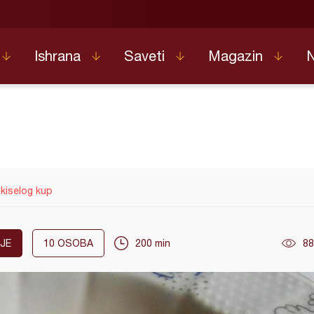
Ishrana
Saveti
Magazin
kiselog kup
JE
10
OSOBA
200 min
88