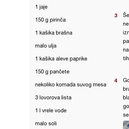
1 jaje
Še
150 g pirinča
ne
iz
1 kašika brašna
pa
malo ulja
na
ti
1 kašika aleve paprike
150 g pančete
Go
nekoliko komada suvog mesa
br
3 lovorova lista
bl
go
1 l vrele vode
se
malo soli