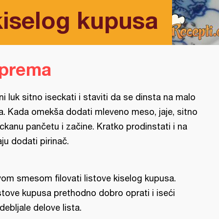
iselog kupusa
iprema
ni luk sitno iseckati i staviti da se dinsta na malo
ja. Kada omekša dodati mleveno meso, jaje, sitno
ckanu pančetu i začine. Kratko prodinstati i na
aju dodati pirinač.
om smesom filovati listove kiselog kupusa.
stove kupusa prethodno dobro oprati i iseći
debljale delove lista.