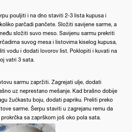
rpu pouljiti i na dno staviti 2-3 lista kupusa i
koliko parčadi pančete. Složiti savijene sarme, a
među složiti suvo meso. Savijenu sarmu prekriti
rčadima suvog mesa i listovima kiselog kupusa,
liti vodu i dodati lovorov list. Poklopiti i kuvati na
hoj vatri 3 sata.
tovu sarmu zapržiti. Zagrejati ulje, dodati
ašno uz neprestano mešanje. Kad brašno dobije
agu žućkastu boju, dodati papriku. Preliti preko
tove sarme. Šerpu staviti u zagrejanu rernu da
 prokrčka sa zaprškom još oko pola sata.