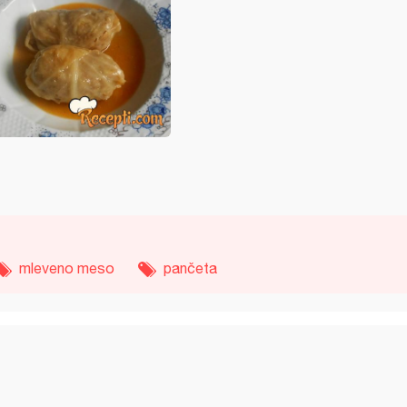
mleveno meso
pančeta