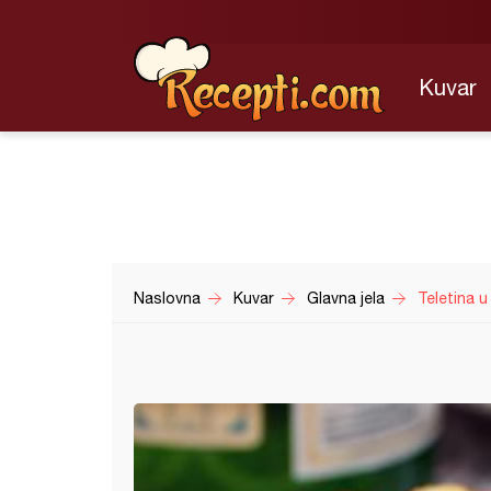
Kuvar
Naslovna
Kuvar
Glavna jela
Teletina u