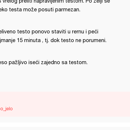
š vrelog preliti napravljenim testom. Po želji se
eko testa može posuti parmezan.
eliveno testo ponovo staviti u rernu i peći
jmanje 15 minuta , tj. dok testo ne porumeni.
so pažljivo iseći zajedno sa testom.
no_jelo