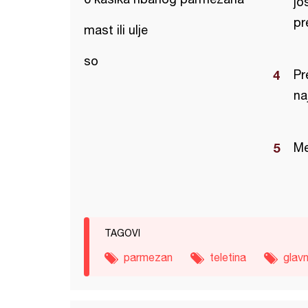
jo
pr
mast ili ulje
so
Pr
na
Me
TAGOVI
parmezan
teletina
glav