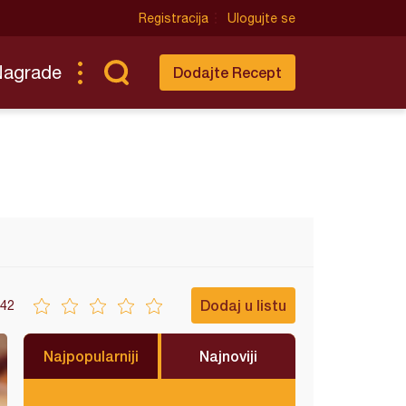
Registracija
Ulogujte se
Nagrade
Dodajte Recept
Dodaj u listu
42
Najpopularniji
Najnoviji