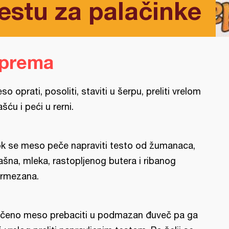
testu za palačinke
iprema
so oprati, posoliti, staviti u šerpu, preliti vrelom
šću i peći u rerni.
k se meso peče napraviti testo od žumanaca,
ašna, mleka, rastopljenog butera i ribanog
rmezana.
čeno meso prebaciti u podmazan đuveč pa ga