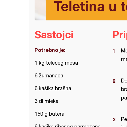
Teletina u 
Sastojci
Pr
Potrebno je:
Me
ma
1 kg telećeg mesa
6 žumanaca
Do
6 kašika brašna
br
pa
3 dl mleka
150 g butera
Pe
6 kašika ribanog parmezana