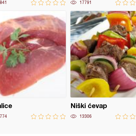
841
17791
lice
Niški ćevap
774
13306