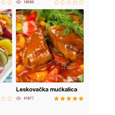
18599
Leskovačka mućkalica
41877