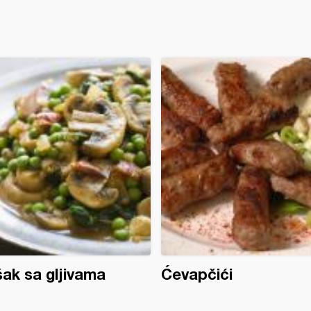
ak sa gljivama
Ćevapčići