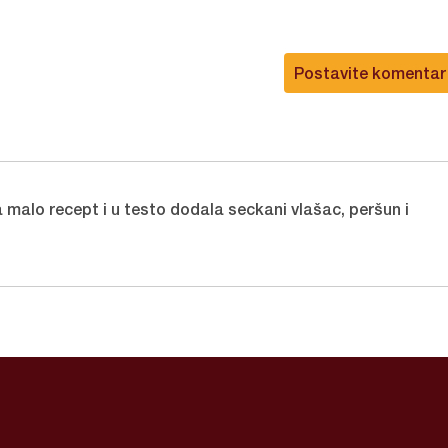
Postavite komentar
 malo recept i u testo dodala seckani vlašac, peršun i