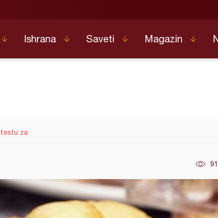
Ishrana
Saveti
Magazin
 testu za
91