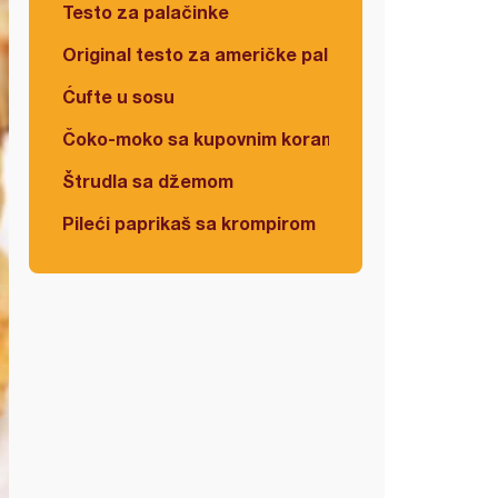
Testo za palačinke
Original testo za američke palačinke
Ćufte u sosu
Čoko-moko sa kupovnim korama
Štrudla sa džemom
Pileći paprikaš sa krompirom