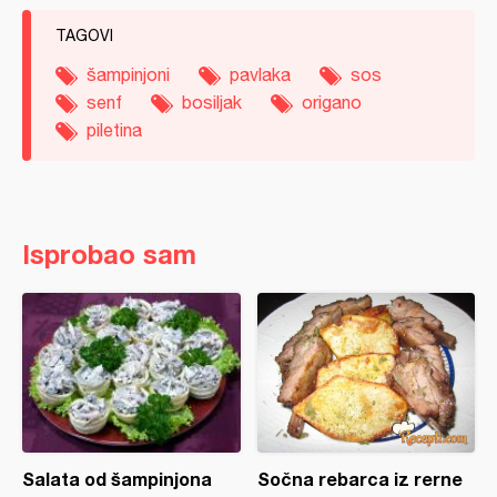
TAGOVI
šampinjoni
pavlaka
sos
senf
bosiljak
origano
piletina
Isprobao sam
Salata od šampinjona
Sočna rebarca iz rerne