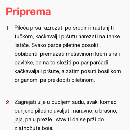
Priprema
Pileća prsa razrezati po sredini i rastanjiti
tučkom, kačkavalj i pršutu narezati na tanke
listiće. Svako parce piletine posoliti,
pobiberiti, premazati mešavinom krem sira i
pavlake, pa na to složiti po par parčadi
kačkavalja i pršute, a zatim posuti bosiljkom i
origanom, pa preklopiti piletinom.
Zagrejati ulje u dubljem sudu, svaki komad
punjene piletine uvaljati, naravno, u brašno,
jaja, pa u prezle i staviti da se prži do
zlatnožute boje.