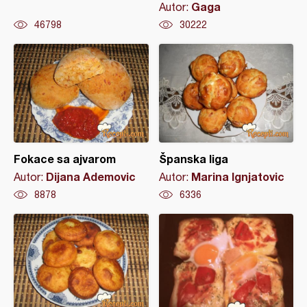
Gaga
Autor:
46798
30222
Fokace sa ajvarom
Španska liga
Dijana Ademovic
Marina Ignjatovic
Autor:
Autor:
8878
6336