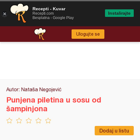
Recepti - Kuvar
Instalirajte
Recepti.com
Besplatna - Google Play
Ulogujte se
Autor: Nataša Negojević
Punjena piletina u sosu od
šampinjona
Dodaj u listu