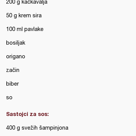
200 g kačkavalja
50 g krem sira
100 ml pavlake
bosiljak
origano
začin
biber
so
Sastojci za sos:
400 g svežih šampinjona