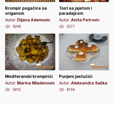
Krompir pogačice sa
Tost sa jajetom i
origanom
paradajzom
Dijana Ademovic
Anita Petrovic
Autor:
Autor:
9240
5277
Mediteranski krompirići
Punjeni jastučići
Marina Mladenovic
Aleksandra Saška
Autor:
Autor:
5815
8156