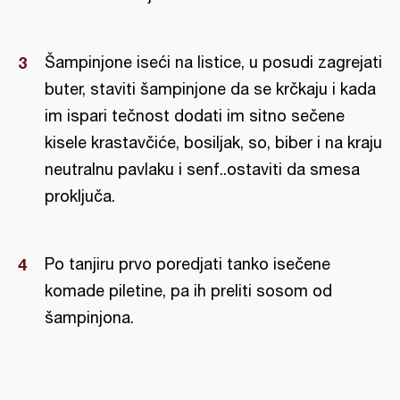
Šampinjone iseći na listice, u posudi zagrejati
buter, staviti šampinjone da se krčkaju i kada
im ispari tečnost dodati im sitno sečene
kisele krastavčiće, bosiljak, so, biber i na kraju
neutralnu pavlaku i senf..ostaviti da smesa
proključa.
Po tanjiru prvo poredjati tanko isečene
komade piletine, pa ih preliti sosom od
šampinjona.