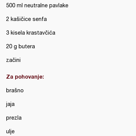
500 ml neutralne pavlake
2 kašičice senfa
3 kisela krastavčića
20 g butera
začini
Za pohovanje:
brašno
jaja
prezla
ulje