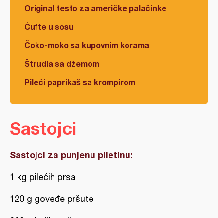
Original testo za američke palačinke
Ćufte u sosu
Čoko-moko sa kupovnim korama
Štrudla sa džemom
Pileći paprikaš sa krompirom
Sastojci
Sastojci za punjenu piletinu:
1 kg pilećih prsa
120 g goveđe pršute