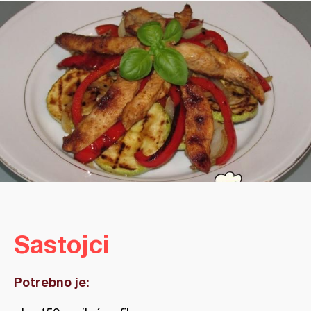
Sastojci
Potrebno je: