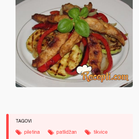
TAGOVI
piletina
patlidžan
tikvice