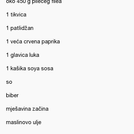
oko 450 g pilećeg filea
1 tikvica
1 patlidžan
1 veća crvena paprika
1 glavica luka
1 kašika soya sosa
so
biber
mješavina začina
maslinovo ulje