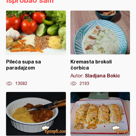
Isprobao sam
Pileća supa sa
Kremasta brokoli
paradajzom
čorbica
Sladjana Bokic
Autor:
13082
2193