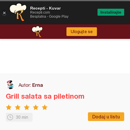
Recepti - Kuvar
Instalirajte
Recepti.com
Besplatna - Google Play
Ulogujte se
Erna
Autor:
Grill salata sa piletinom
Dodaj u listu
30 min