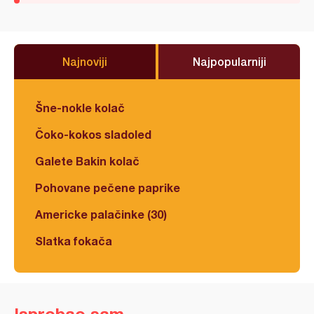
Najnoviji
Najpopularniji
Šne-nokle kolač
Čoko-kokos sladoled
Galete Bakin kolač
Pohovane pečene paprike
Americke palačinke (30)
Slatka fokača