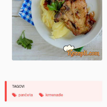
TAGOVI
pančeta
krmenadle