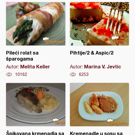
Pileći rolat sa
Pihtije/2 & Aspic/2
šparogama
Melita Keller
Marina V. Jevtic
Autor:
Autor:
10162
6253
Špikovana krmenadla sa
Kremenadle u sosu sa