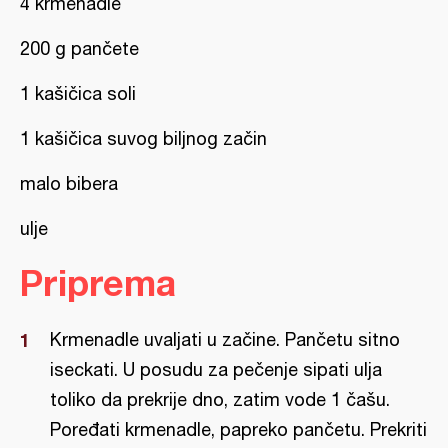
4 krmenadle
200 g pančete
1 kašičica soli
1 kašičica suvog biljnog začin
malo bibera
ulje
Priprema
Krmenadle uvaljati u začine. Pančetu sitno
iseckati. U posudu za pečenje sipati ulja
toliko da prekrije dno, zatim vode 1 čašu.
Poređati krmenadle, papreko pančetu. Prekriti