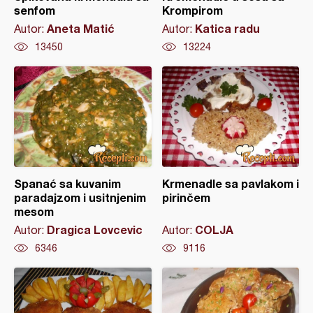
senfom
Krompirom
Aneta Matić
Katica radu
Autor:
Autor:
13450
13224
Spanać sa kuvanim
Krmenadle sa pavlakom i
paradajzom i usitnjenim
pirinčem
mesom
Dragica Lovcevic
COLJA
Autor:
Autor:
6346
9116