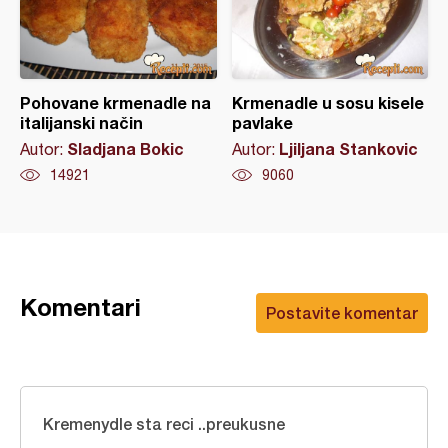
Pohovane krmenadle na
Krmenadle u sosu kisele
italijanski način
pavlake
Sladjana Bokic
Ljiljana Stankovic
Autor:
Autor:
14921
9060
Komentari
Postavite komentar
Kremenydle sta reci ..preukusne