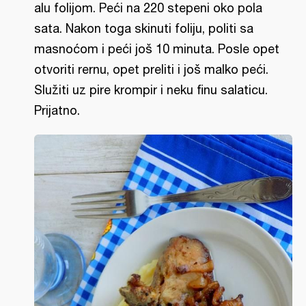
alu folijom. Peći na 220 stepeni oko pola
sata. Nakon toga skinuti foliju, politi sa
masnoćom i peći još 10 minuta. Posle opet
otvoriti rernu, opet preliti i još malko peći.
Služiti uz pire krompir i neku finu salaticu.
Prijatno.