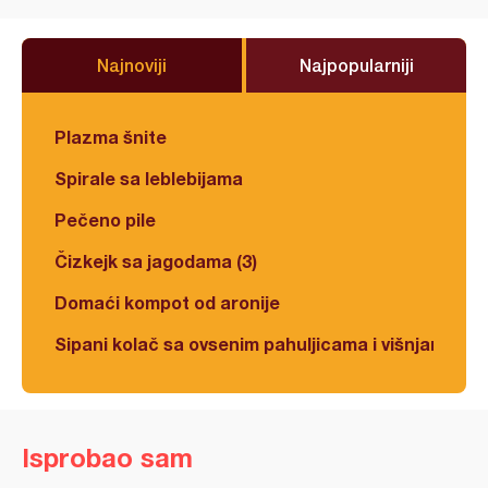
Najnoviji
Najpopularniji
Plazma šnite
Spirale sa leblebijama
Pečeno pile
Čizkejk sa jagodama (3)
Domaći kompot od aronije
Sipani kolač sa ovsenim pahuljicama i višnjama
Isprobao sam