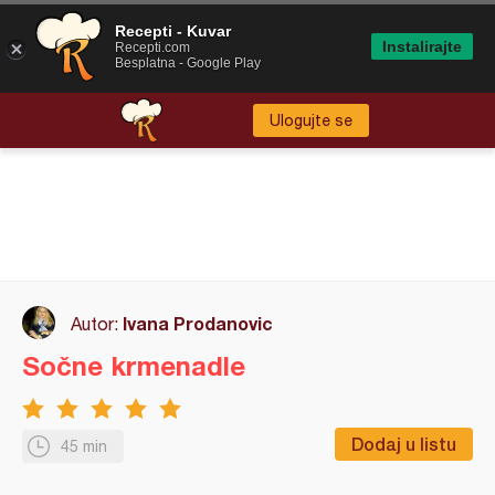
Recepti - Kuvar
Instalirajte
Recepti.com
Besplatna - Google Play
Ulogujte se
Ivana Prodanovic
Autor:
Sočne krmenadle
Dodaj u listu
45 min