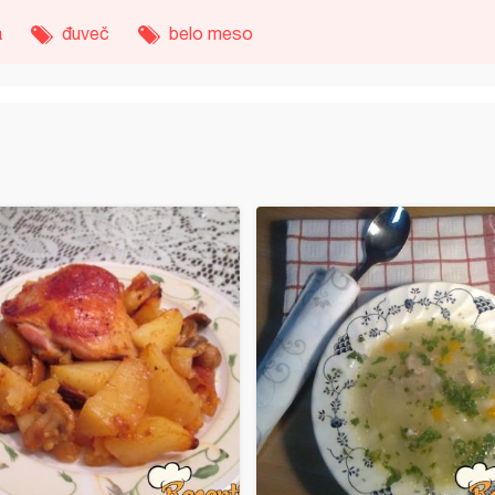
a
đuveč
belo meso