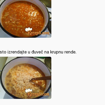
sto izrendajte u đuveč na krupnu rende.