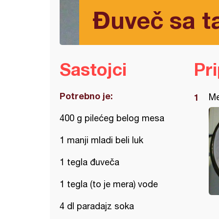
Đuveč sa 
Sastojci
Pr
Potrebno je:
Me
400 g pilećeg belog mesa
1 manji mladi beli luk
1 tegla đuveča
1 tegla (to je mera) vode
4 dl paradajz soka