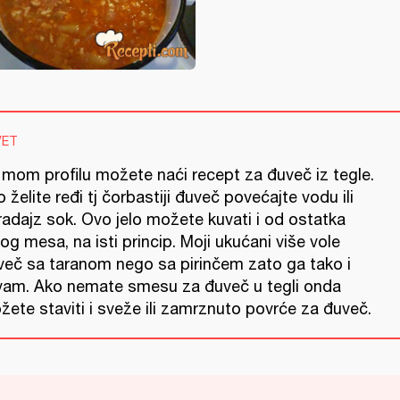
VET
 mom profilu možete naći recept za đuveč iz tegle.
 želite ređi tj čorbastiji đuveč povećajte vodu ili
radajz sok. Ovo jelo možete kuvati i od ostatka
og mesa, na isti princip. Moji ukućani više vole
več sa taranom nego sa pirinčem zato ga tako i
vam. Ako nemate smesu za đuveč u tegli onda
ete staviti i sveže ili zamrznuto povrće za đuveč.