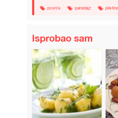
povrće
paradajz
piletin
Isprobao sam
a supica sa knedlama