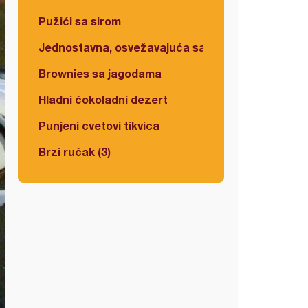
Pužići sa sirom
Jednostavna, osvežavajuća salata
Brownies sa jagodama
Hladni čokoladni dezert
Punjeni cvetovi tikvica
Brzi ručak (3)