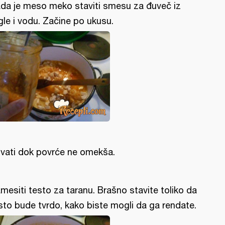
da je meso meko staviti smesu za đuveč iz
gle i vodu. Začine po ukusu.
vati dok povrće ne omekša.
mesiti testo za taranu. Brašno stavite toliko da
sto bude tvrdo, kako biste mogli da ga rendate.