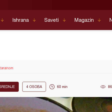
Ishrana
Saveti
Magazin
 taranom
SREDNJE
4
OSOBA
60 min
86