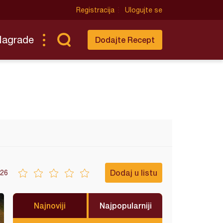
Registracija
Ulogujte se
Nagrade
Dodajte Recept
Dodaj u listu
26
Najnoviji
Najpopularniji