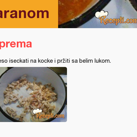
taranom
iprema
so iseckati na kocke i pržiti sa belim lukom.