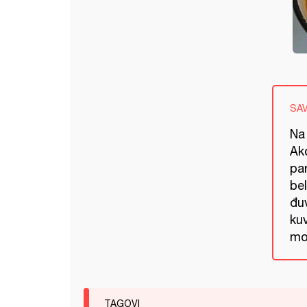
SA
Na
Ako
pa
bel
đu
ku
mož
TAGOVI