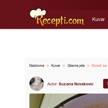
Kuvar
Naslovna
Kuvar
Glavna jela
Đuveč sa
Suzana Novakovic
Autor: