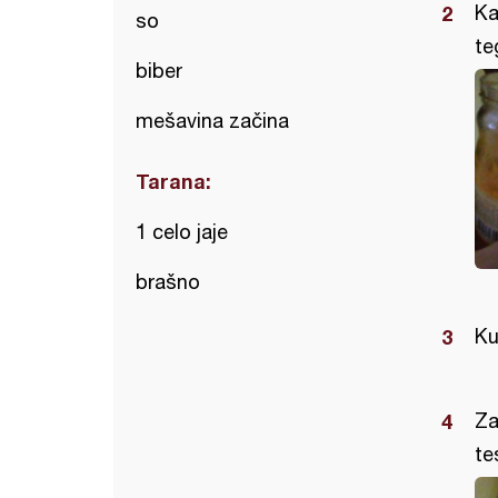
Ka
so
te
biber
mešavina začina
Tarana:
1 celo jaje
brašno
Ku
Za
te