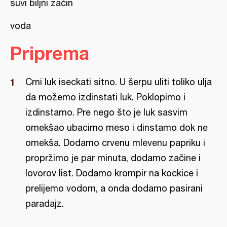
suvi biljni začin
voda
Priprema
Crni luk iseckati sitno. U šerpu uliti toliko ulja
da možemo izdinstati luk. Poklopimo i
izdinstamo. Pre nego što je luk sasvim
omekšao ubacimo meso i dinstamo dok ne
omekša. Dodamo crvenu mlevenu papriku i
propržimo je par minuta, dodamo začine i
lovorov list. Dodamo krompir na kockice i
prelijemo vodom, a onda dodamo pasirani
paradajz.