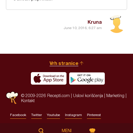
Kruna
June 10, 2016, 6:27 am
Vrh stranice
© 2009-2026 Recepti.com |
Uslovi korišćenja
|
Marketing
|
Kontakt
Facebook
Twitter
Youtube
Instagram
Pinterest
Site by:
HALO