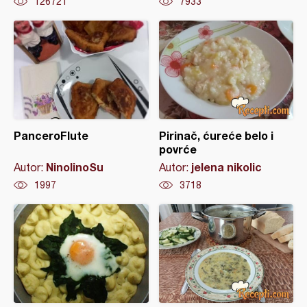
126721
7933
PanceroFlute
Pirinač, ćureće belo i
povrće
NinolinoSu
jelena nikolic
Autor:
Autor:
1997
3718