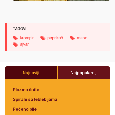
TAGOVI
krompir
paprikaš
meso
ajvar
Najnoviji
Najpopularniji
Plazma šnite
Spirale sa leblebijama
Pečeno pile