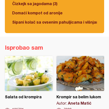
Čizkejk sa jagodama (3)
Domaći kompot od aronije
Sipani kolač sa ovsenim pahuljicama i višnjama
Isprobao sam
Salata od krompira
Krompir sa belim lukom
Aneta Matić
Autor: