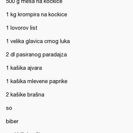
500 g mesa na kockice
1 kg krompira na kockice
1 lovorov list
1 velika glavica crnog luka
2 dl pasiranog paradajza
1 kašika ajvara
1 kašika mlevene paprike
2 kašike brašna
so
biber