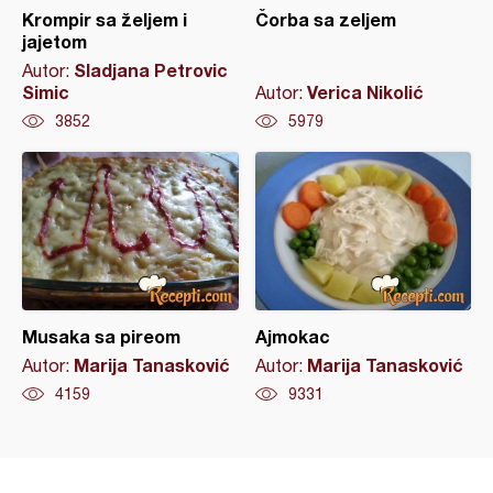
Krompir sa željem i
Čorba sa zeljem
jajetom
Sladjana Petrovic
Autor:
Simic
Verica Nikolić
Autor:
3852
5979
Musaka sa pireom
Ajmokac
Marija Tanasković
Marija Tanasković
Autor:
Autor:
4159
9331