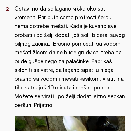
Ostavimo da se lagano krčka oko sat
vremena. Par puta samo protresti šerpu,
nema potrebe mešati. Kada je kuvano sve,
probati i po želji dodati još soli, bibera, suvog
biljnog začina... Brašno pomešati sa vodom,
mešati žicom da ne bude grudvica, treba da
bude gušće nego za palačinke. Paprikaš
skloniti sa vatre, pa lagano sipati u njega
brašno sa vodom i mešati kašikom. Vratiti na
tihu vatru još 10 minuta i mešati po malo.
Možete servirati i po želji dodati sitno seckan
peršun. Prijatno.