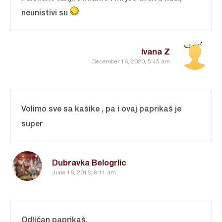
neunistivi su
Ivana Z
December 16, 2020, 5:45 am
Volimo sve sa kašike , pa i ovaj paprikaš je
super
Dubravka Belogrlic
June 16, 2016, 8:11 am
Odličan paprikaš.