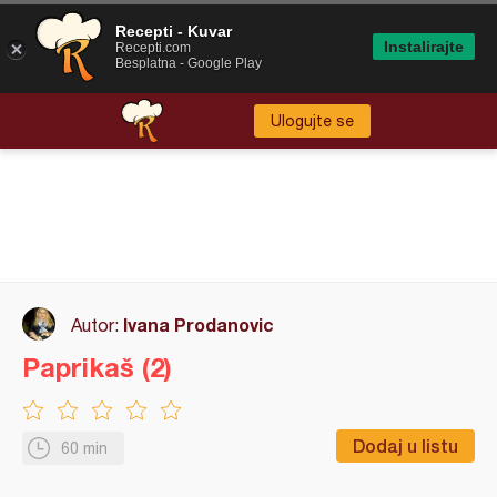
Recepti - Kuvar
Instalirajte
Recepti.com
Besplatna - Google Play
Ulogujte se
Ivana Prodanovic
Autor:
Paprikaš (2)
Dodaj u listu
60 min