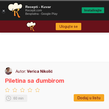
Recepti - Kuvar
Instalirajte
Recepti.com
Besplatna - Google Play
Ulogujte se
Verica Nikolić
Autor:
Piletina sa đumbirom
Dodaj u listu
60 min