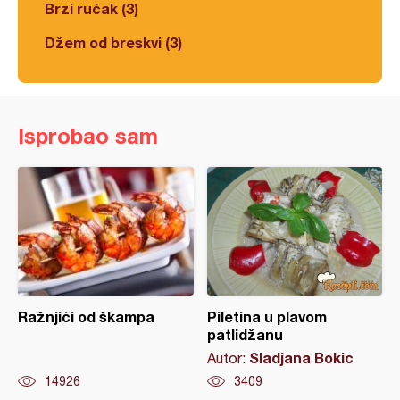
Brzi ručak (3)
Džem od breskvi (3)
Isprobao sam
Ražnjići od škampa
Piletina u plavom
patlidžanu
Sladjana Bokic
Autor:
14926
3409