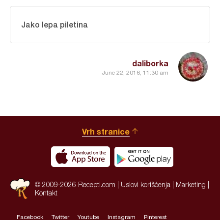
Jako lepa piletina
daliborka
June 22, 2016, 11:30 am
Vrh stranice
© 2009-2026 Recepti.com |
Uslovi korišćenja
|
Marketing
|
Kontakt
Facebook
Twitter
Youtube
Instagram
Pinterest