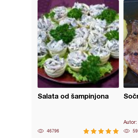
i batak sa karabatkom nadeven slaninom
Salata od šampinjona
Sočn
Autor:
46796
59