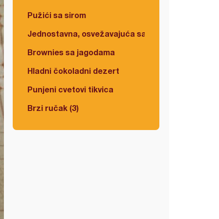
Pužići sa sirom
Jednostavna, osvežavajuća salata
Brownies sa jagodama
Hladni čokoladni dezert
Punjeni cvetovi tikvica
Brzi ručak (3)