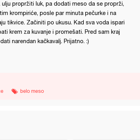
 ulju propržiti luk, pa dodati meso da se proprži,
tim krompiriće, posle par minuta pečurke i na
aju tikvice. Začiniti po ukusu. Kad sva voda ispari
pati krem za kuvanje i promešati. Pred sam kraj
dati narendan kačkavalj. Prijatno. :)
ce
belo meso