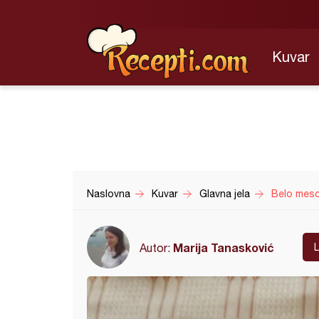
Kuvar
Naslovna
Kuvar
Glavna jela
Belo meso
Marija Tanasković
Autor: