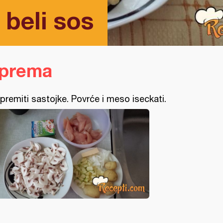
 beli sos
iprema
ipremiti sastojke. Povrće i meso iseckati.