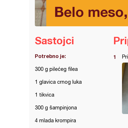
Belo meso,
Sastojci
Pr
Potrebno je:
Pr
300 g pilećeg filea
1 glavica crnog luka
1 tikvica
300 g šampinjona
4 mlada krompira