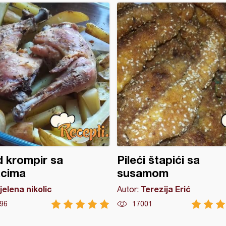
 krompir sa
Pileći štapići sa
acima
susamom
jelena nikolic
Terezija Erić
Autor:
96
17001