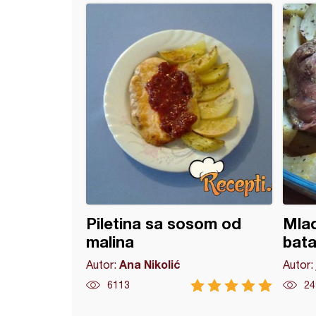
e tortilje iz tignja
Piletina sa sosom od
Mlad
malina
bat
Ana Nikolić
Autor:
Autor:
6113
24