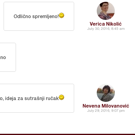
Odlično spremljeno!
Verica Nikolić
July 30, 2016, 8:45 am
sno
, ideja za sutrašnji ručak
Nevena Milovanović
July 29, 2016, 9:07 pm