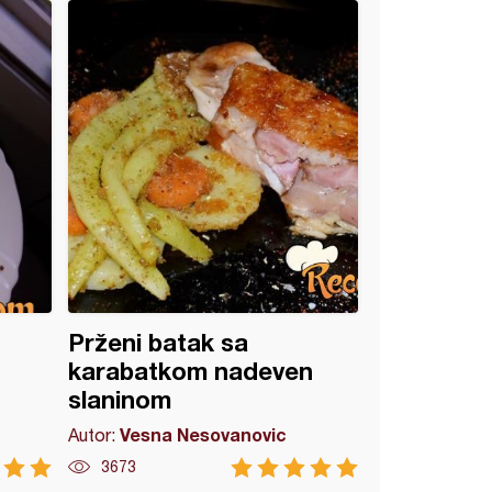
Prženi batak sa
karabatkom nadeven
slaninom
Vesna Nesovanovic
Autor:
3673