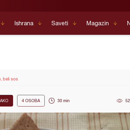
Ishrana
Saveti
Magazin
, beli sos
LAKO
4
OSOBA
30 min
52