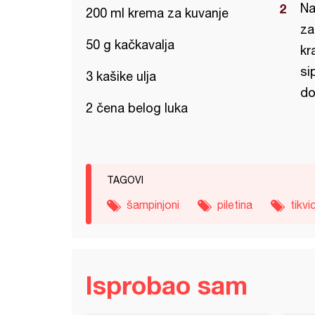
Na
200 ml krema za kuvanje
za
50 g kačkavalja
kr
si
3 kašike ulja
do
2 čena belog luka
TAGOVI
šampinjoni
piletina
tikvi
Isprobao sam