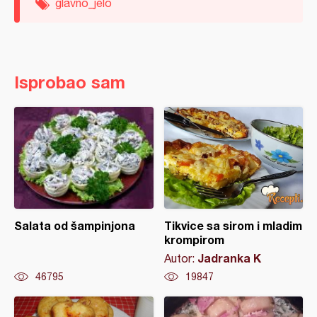
glavno_jelo
Isprobao sam
Salata od šampinjona
Tikvice sa sirom i mladim
krompirom
Jadranka K
Autor:
46795
19847