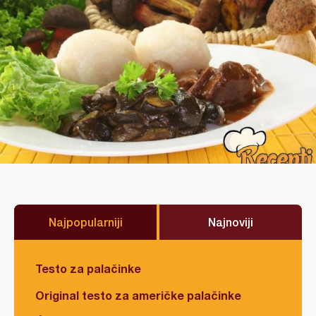
Najpopularniji
Najnoviji
Testo za palačinke
Original testo za američke palačinke