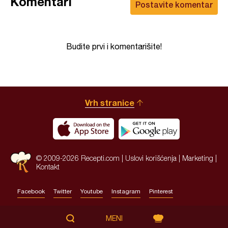
Komentari
Postavite komentar
Budite prvi i komentarišite!
Vrh stranice
© 2009-2026 Recepti.com |
Uslovi korišćenja
|
Marketing
|
Kontakt
Facebook
Twitter
Youtube
Instagram
Pinterest
Site by:
HALO