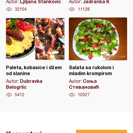
Ljiljana Stankovic
Jadranka K
Autor:
Autor:
32104
11128
Paleta, kobasice i džem
Salata sa rukolom i
od slanine
mladim krompirom
Dubravka
Соња
Autor:
Autor:
Belogrlic
Стевановић
5412
10327