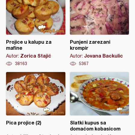
Projice u kalupu za
Punjeni zarezani
mafine
krompir
Zorica Stajić
Jovana Backulic
Autor:
Autor:
38163
5367
Pica projice (2)
Slatki kupus sa
domaćom kobasicom