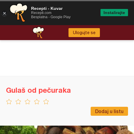
Recepti - Kuvar
Instalirajte
Recepti.com
Besplatna - Google Play
Ulogujte se
Gulaš od pečuraka
Dodaj u listu