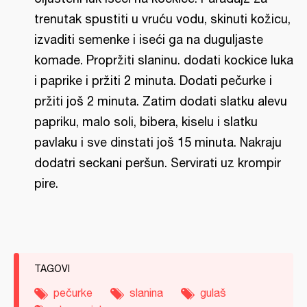
trenutak spustiti u vruću vodu, skinuti kožicu,
izvaditi semenke i iseći ga na duguljaste
komade. Propržiti slaninu. dodati kockice luka
i paprike i pržiti 2 minuta. Dodati pečurke i
pržiti još 2 minuta. Zatim dodati slatku alevu
papriku, malo soli, bibera, kiselu i slatku
pavlaku i sve dinstati još 15 minuta. Nakraju
dodatri seckani peršun. Servirati uz krompir
pire.
TAGOVI
pečurke
slanina
gulaš