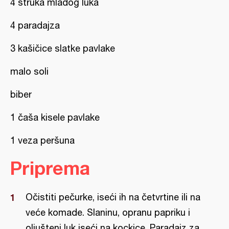
4 struka mladog luka
4 paradajza
3 kašičice slatke pavlake
malo soli
biber
1 čaša kisele pavlake
1 veza peršuna
Priprema
Očistiti pečurke, iseći ih na četvrtine ili na
veće komade. Slaninu, opranu papriku i
oljušteni luk iseći na kockice. Paradajz za