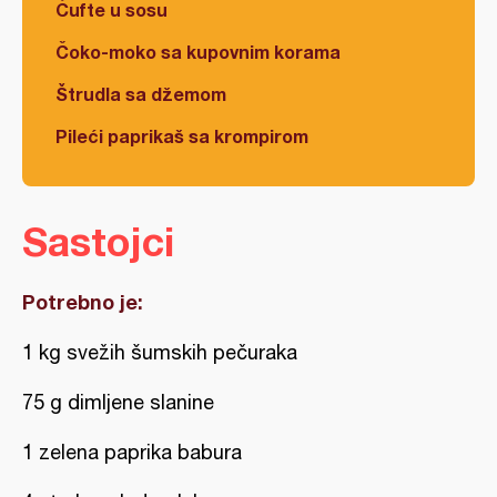
Ćufte u sosu
Čoko-moko sa kupovnim korama
Štrudla sa džemom
Pileći paprikaš sa krompirom
Sastojci
Potrebno je:
1 kg svežih šumskih pečuraka
75 g dimljene slanine
1 zelena paprika babura