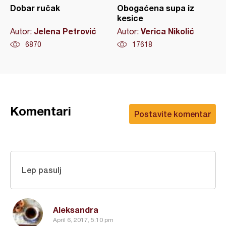
Dobar ručak
Obogaćena supa iz
kesice
Jelena Petrović
Verica Nikolić
Autor:
Autor:
6870
17618
Komentari
Postavite komentar
Lep pasulj
Aleksandra
April 6, 2017, 5:10 pm