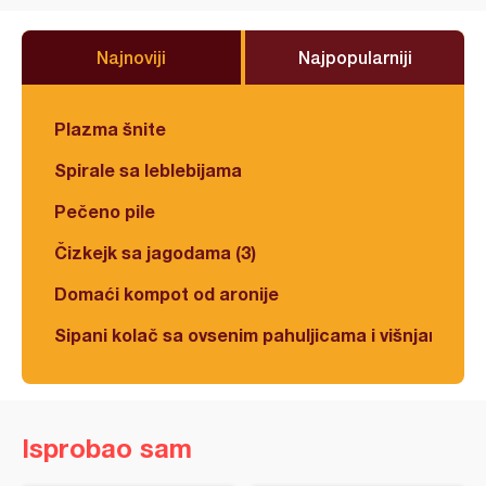
Najnoviji
Najpopularniji
Plazma šnite
Spirale sa leblebijama
Pečeno pile
Čizkejk sa jagodama (3)
Domaći kompot od aronije
Sipani kolač sa ovsenim pahuljicama i višnjama
Isprobao sam