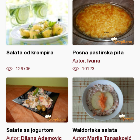
Salata od krompira
Posna pastirska pita
Ivana
Autor:
126706
10123
Salata sa jogurtom
Waldorfska salata
Dijana Ademovic
Marija Tanasković
Autor:
Autor: