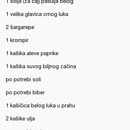
1 šolja (za čaj) pasulja belog
1 velika glavica crnog luka
2 šargarepe
1 krompir
1 kašika aleve paprike
1 kašika suvog biljnog začina
po potrebi soli
po potrebi biber
1 kašičica belog luka u prahu
2 kašike ulja