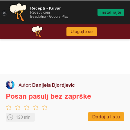
Recepti - Kuvar
Instalirajte
Recepti.com
Besplatna - Google Play
Ulogujte se
Danijela Djordjevic
Autor:
Posan pasulj bez zaprške
Dodaj u listu
120 min