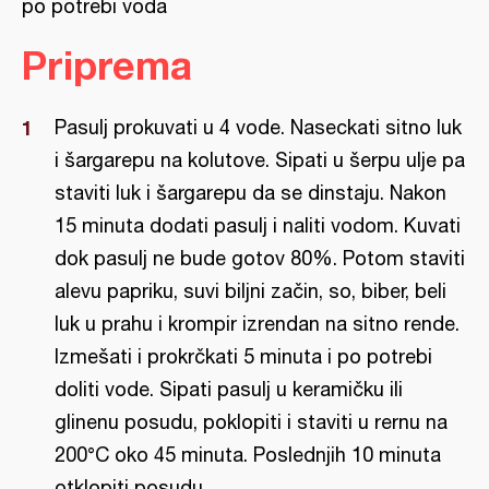
po potrebi voda
Priprema
Pasulj prokuvati u 4 vode. Naseckati sitno luk
i šargarepu na kolutove. Sipati u šerpu ulje pa
staviti luk i šargarepu da se dinstaju. Nakon
15 minuta dodati pasulj i naliti vodom. Kuvati
dok pasulj ne bude gotov 80%. Potom staviti
alevu papriku, suvi biljni začin, so, biber, beli
luk u prahu i krompir izrendan na sitno rende.
Izmešati i prokrčkati 5 minuta i po potrebi
doliti vode. Sipati pasulj u keramičku ili
glinenu posudu, poklopiti i staviti u rernu na
200°C oko 45 minuta. Poslednjih 10 minuta
otklopiti posudu.