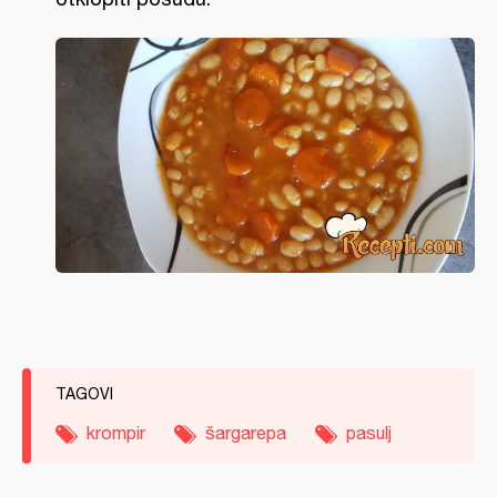
TAGOVI
krompir
šargarepa
pasulj