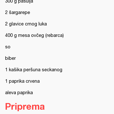
300 g pasulja
2 šargarepe
2 glavice crnog luka
400 g mesa ovčeg (rebarca)
so
biber
1 kašika peršuna seckanog
1 paprika crvena
aleva paprika
Priprema