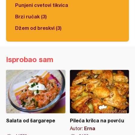
Punjeni cvetovi tikvica
Brzi ručak (3)
Džem od breskvi (3)
Isprobao sam
Salata od šargarepe
Pileća krilca na povrću
Erna
Autor: