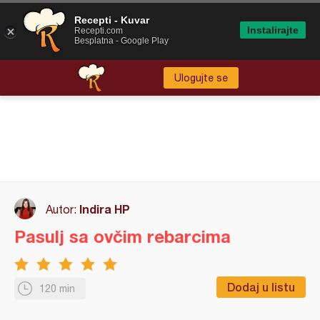
Recepti - Kuvar
Instalirajte
Recepti.com
Besplatna - Google Play
Ulogujte se
Indira HP
Autor:
Pasulj sa ovčim rebarcima
Dodaj u listu
120 min