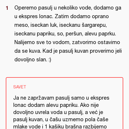
Operemo pasulj u nekoliko vode, dodamo ga
u ekspres lonac. Zatim dodamo oprano
meso, iseckan luk, iseckanu šargarepu,
iseckanu papriku, so, peršun, alevu paprku.
Nalijemo sve to vodom, zatvorimo ostavimo
da se kuva. Kad je pasulj kuvan proverimo jeli
dovoljno slan. :)
SAVET
Ja ne zapržavam pasulj samo u ekspres
lonac dodam alevu papriku. Ako nije
dovoljno uvrela voda u pasulj, a već je
pasulj kuvan, u čašu uzmemo pola čaše
mlake vode i 1 kašiku brašna razbijemo