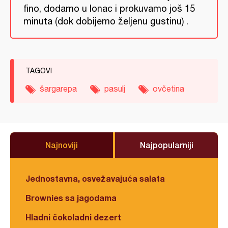
fino, dodamo u lonac i prokuvamo još 15
minuta (dok dobijemo željenu gustinu) .
TAGOVI
šargarepa
pasulj
ovčetina
Najnoviji
Najpopularniji
Jednostavna, osvežavajuća salata
Brownies sa jagodama
Hladni čokoladni dezert