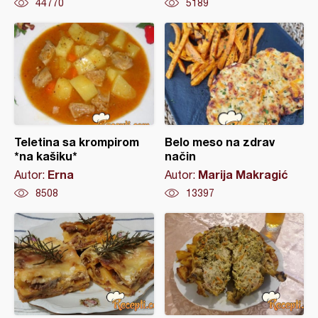
44770
5189
Teletina sa krompirom
Belo meso na zdrav
*na kašiku*
način
Erna
Marija Makragić
Autor:
Autor:
8508
13397