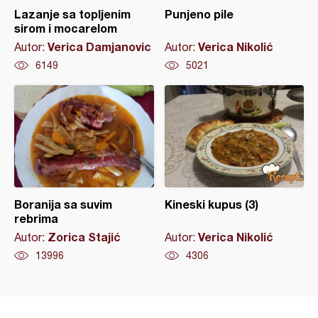
Lazanje sa topljenim
Punjeno pile
sirom i mocarelom
Verica Damjanovic
Verica Nikolić
Autor:
Autor:
6149
5021
Boranija sa suvim
Kineski kupus (3)
rebrima
Zorica Stajić
Verica Nikolić
Autor:
Autor:
13996
4306